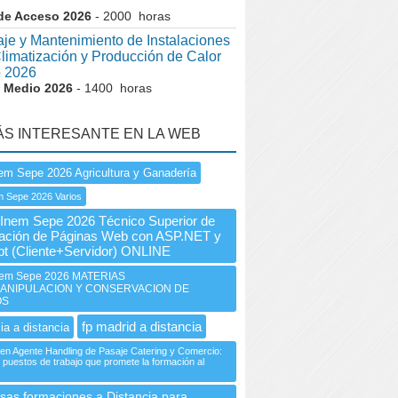
de Acceso 2026
- 2000 horas
je y Mantenimiento de Instalaciones
Climatización y Producción de Calor
o 2026
 Medio 2026
- 1400 horas
ÁS INTERESANTE EN LA WEB
em Sepe 2026 Agricultura y Ganadería
m Sepe 2026 Varios
nem Sepe 2026 Técnico Superior de
ación de Páginas Web con ASP.NET y
pt (Cliente+Servidor) ONLINE
em Sepe 2026 MATERIAS
ANIPULACION Y CONSERVACION DE
OS
fp madrid a distancia
ia a distancia
 en Agente Handling de Pasaje Catering y Comercio:
 puestos de trabajo que promete la formación al
sas formaciones a Distancia para