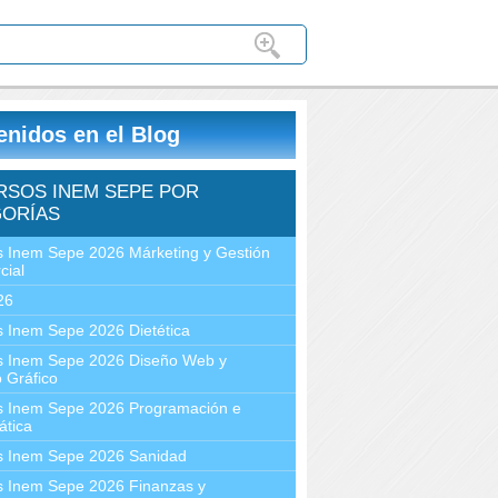
enidos en el Blog
RSOS INEM SEPE POR
ORÍAS
 Inem Sepe 2026 Márketing y Gestión
cial
26
 Inem Sepe 2026 Dietética
s Inem Sepe 2026 Diseño Web y
 Gráfico
s Inem Sepe 2026 Programación e
ática
s Inem Sepe 2026 Sanidad
s Inem Sepe 2026 Finanzas y