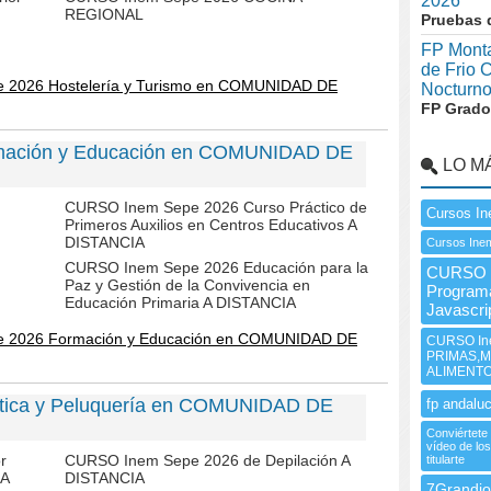
2026
REGIONAL
Pruebas 
FP Monta
de Frio 
e 2026 Hostelería y Turismo en COMUNIDAD DE
Nocturn
FP Grado
rmación y Educación en COMUNIDAD DE
LO M
CURSO Inem Sepe 2026 Curso Práctico de
Cursos In
Primeros Auxilios en Centros Educativos A
DISTANCIA
Cursos Ine
CURSO Inem Sepe 2026 Educación para la
CURSO I
Paz y Gestión de la Convivencia en
Program
Educación Primaria A DISTANCIA
Javascri
e 2026 Formación y Educación en COMUNIDAD DE
CURSO In
PRIMAS,M
ALIMENT
ética y Peluquería en COMUNIDAD DE
fp andaluc
Conviértete
vídeo de los
r
CURSO Inem Sepe 2026 de Depilación A
titularte
IA
DISTANCIA
7Grandio