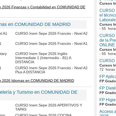
Cursos I
e 2026 Finanzas y Contabilidad en COMUNIDAD DE
CURSO I
el técni
Laboral
iomas en COMUNIDAD DE MADRID
Cursos I
- 55 hora
l A1
CURSO Inem Sepe 2026 Francés - Nivel A2
CURSO In
de la Pr
1
CURSO Inem Sepe 2026 Francés - Nivel A1
ONLINE
Cursos I
tary
CURSO Inem Sepe 2026 Inglés
- 55 hora
Intermediate 1 (Intermedio - B1) A
CURSO I
DISTANCIA
Cursos I
1
CURSO Inem Sepe 2026 Francés - Nivel A2
72 horas
Plus A DISTANCIA
FP Aplic
pe 2026 Idiomas en COMUNIDAD DE MADRID
FP Grado
FP Dieté
telería y Turismo en COMUNIDAD DE
FP Grado
FP Higie
FP Grado
CURSO Inem Sepe 2026 APERITIVOS Y
TAPAS
Acceso a
ior
CURSO Inem Sepe 2026 COCINA