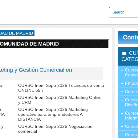
DAD DE MADRID
Cont
COMUNIDAD DE MADRID
CU
CATEG
ting y Gestión Comercial en
Cursos
Comer
FP 20
e
CURSO Inem Sepe 2026 Técnicas de venta
ONLINE 55h
Cursos
CURSO Inem Sepe 2026 Marketing Online
Curso
y CRM
Diseño
e
CURSO Inem Sepe 2026 Marketing
Curso
CIA
operativo para emprendedores A
Inform
DISTANCIA
 y
CURSO Inem Sepe 2026 Negociación
Curso
comercial
Curso