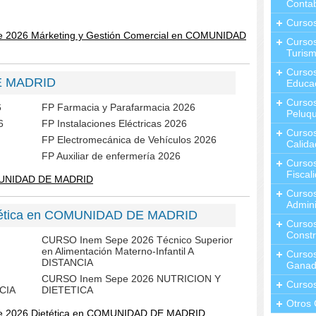
Contab
Curso
e 2026 Márketing y Gestión Comercial en COMUNIDAD
Cursos
Turis
Curso
E MADRID
Educa
Cursos
6
FP Farmacia y Parafarmacia 2026
Peluqu
6
FP Instalaciones Eléctricas 2026
Curso
FP Electromecánica de Vehículos 2026
Calida
FP Auxiliar de enfermería 2026
Curso
Fiscal
MUNIDAD DE MADRID
Curso
Admini
etética en COMUNIDAD DE MADRID
Cursos
Constr
CURSO Inem Sepe 2026 Técnico Superior
en Alimentación Materno-Infantil A
Cursos
DISTANCIA
Ganad
CURSO Inem Sepe 2026 NUTRICION Y
Curso
NCIA
DIETETICA
Otros 
e 2026 Dietética en COMUNIDAD DE MADRID