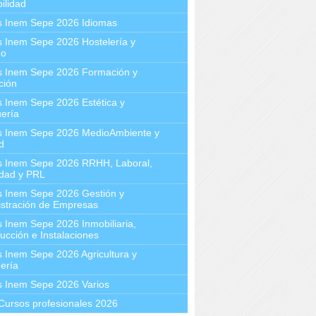
ilidad
s Inem Sepe 2026 Idiomas
 Inem Sepe 2026 Hostelería y
mo
s Inem Sepe 2026 Formación y
ción
 Inem Sepe 2026 Estética y
ería
s Inem Sepe 2026 MedioAmbiente y
d
s Inem Sepe 2026 RRHH, Laboral,
idad y PRL
s Inem Sepe 2026 Gestión y
stración de Empresas
 Inem Sepe 2026 Inmobiliaria,
ucción e Instalaciones
 Inem Sepe 2026 Agricultura y
ería
s Inem Sepe 2026 Varios
Cursos profesionales 2026