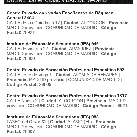
ONLINE 55H en COMUNIDAD DE MADRID
Centro Privado con varias Enseñanzas de Régimen
General 2404
CALLE de los Guindales 17 |
Ciudad:
ALCORCON |
Provincia:
MADRID provincia | COMUNIDAD DE MADRID |
Código
Postal:
28921
Instituto de Educación Secundaria (IES) 946
CALLE de Valeras 22 |
Ciudad:
ARANJUEZ |
Provincia:
MADRID provincia | COMUNIDAD DE MADRID |
Código
Postal:
28300
Centro Privado de Formación Profesional Específica 593
CALLE Lope de Vega 1 |
Ciudad:
ALCALA DE HENARES |
Provincia:
MADRID provincia | COMUNIDAD DE MADRID |
Código Postal:
28805
Centro Privado de Formación Profesional Específica 1817
CALLE Nueva 2 |
Ciudad:
ALCORCON |
Provincia:
MADRID
provincia | COMUNIDAD DE MADRID |
Código Postal:
28921
Instituto de Educación Secundaria (IES) 988
PASEO del Olivar 62 |
Ciudad:
ALAMO (EL) |
Provincia:
MADRID provincia | COMUNIDAD DE MADRID |
Código
Postal:
28607