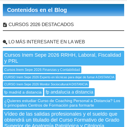
Contenidos en el Blog
CURSOS 2026 DESTACADOS
LO MÁS INTERESANTE EN LA WEB
Cursos Inem Sepe 2026 RRHH, Laboral, Fiscalidad
y PRL
Cursos Inem Sepe 2026 Finanzas y Contabilidad
CURSO Inem Sepe 2026 Experto en técnicas para dejar de fumar A DISTANCIA
CURSO Inem Sepe 2026 Monitor Sociocultural A DISTANCIA
fp andalucia a distancia
fp madrid a distancia
¿Quieres estudiar Curso de Coaching Personal a Distancia? Los
5 principales Centros de Formación para formarte
Vídeo de las salidas profesionales y el sueldo que
obtendrá un titulado del Curso Formativo de Grado
Superior de Anatomía Patológica y Citología