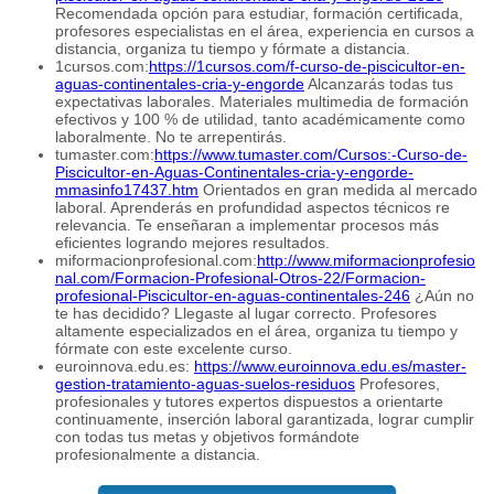
Recomendada opción para estudiar, formación certificada,
profesores especialistas en el área, experiencia en cursos a
distancia, organiza tu tiempo y fórmate a distancia.
1cursos.com:
https://1cursos.com/f-curso-de-piscicultor-en-
aguas-continentales-cria-y-engorde
Alcanzarás todas tus
expectativas laborales. Materiales multimedia de formación
efectivos y 100 % de utilidad, tanto académicamente como
laboralmente. No te arrepentirás.
tumaster.com:
https://www.tumaster.com/Cursos:-Curso-de-
Piscicultor-en-Aguas-Continentales-cria-y-engorde-
mmasinfo17437.htm
Orientados en gran medida al mercado
laboral. Aprenderás en profundidad aspectos técnicos re
relevancia. Te enseñaran a implementar procesos más
eficientes logrando mejores resultados.
miformacionprofesional.com:
http://www.miformacionprofesio
nal.com/Formacion-Profesional-Otros-22/Formacion-
profesional-Piscicultor-en-aguas-continentales-246
¿Aún no
te has decidido? Llegaste al lugar correcto. Profesores
altamente especializados en el área, organiza tu tiempo y
fórmate con este excelente curso.
euroinnova.edu.es:
https://www.euroinnova.edu.es/master-
gestion-tratamiento-aguas-suelos-residuos
Profesores,
profesionales y tutores expertos dispuestos a orientarte
continuamente, inserción laboral garantizada, lograr cumplir
con todas tus metas y objetivos formándote
profesionalmente a distancia.