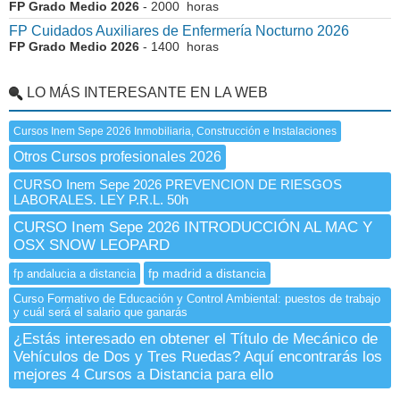
FP Grado Medio 2026
- 2000 horas
FP Cuidados Auxiliares de Enfermería Nocturno 2026
FP Grado Medio 2026
- 1400 horas
LO MÁS INTERESANTE EN LA WEB
Cursos Inem Sepe 2026 Inmobiliaria, Construcción e Instalaciones
Otros Cursos profesionales 2026
CURSO Inem Sepe 2026 PREVENCION DE RIESGOS
LABORALES. LEY P.R.L. 50h
CURSO Inem Sepe 2026 INTRODUCCIÓN AL MAC Y
OSX SNOW LEOPARD
fp madrid a distancia
fp andalucia a distancia
Curso Formativo de Educación y Control Ambiental: puestos de trabajo
y cuál será el salario que ganarás
¿Estás interesado en obtener el Título de Mecánico de
Vehículos de Dos y Tres Ruedas? Aquí encontrarás los
mejores 4 Cursos a Distancia para ello