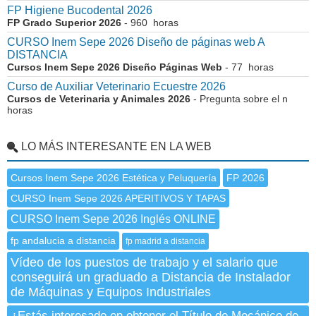
FP Higiene Bucodental 2026
FP Grado Superior 2026
- 960 horas
CURSO Inem Sepe 2026 Diseño de páginas web A
DISTANCIA
Cursos Inem Sepe 2026 Diseño Páginas Web
- 77 horas
Curso de Auxiliar Veterinario Ecuestre 2026
Cursos de Veterinaria y Animales 2026
- Pregunta sobre el n
horas
LO MÁS INTERESANTE EN LA WEB
Cursos Inem Sepe 2026 Estética y Peluquería
FP 2026
CURSO Inem Sepe 2026 APERITIVOS Y TAPAS
CURSO Inem Sepe 2026 Inglés ONLINE
fp andalucia a distancia
fp madrid a distancia
Vídeo de los puestos de trabajo y el salario que
conseguirá un graduado a Distancia de Instalador
de Máquinas y Equipos Industriales
¿Estás interesado en obtener el Título de Mecánico de