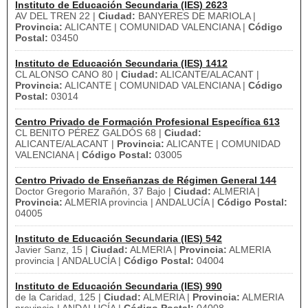
Instituto de Educación Secundaria (IES) 2623
AV DEL TREN 22 |
Ciudad:
BANYERES DE MARIOLA |
Provincia:
ALICANTE | COMUNIDAD VALENCIANA |
Código
Postal:
03450
Instituto de Educación Secundaria (IES) 1412
CL ALONSO CANO 80 |
Ciudad:
ALICANTE/ALACANT |
Provincia:
ALICANTE | COMUNIDAD VALENCIANA |
Código
Postal:
03014
Centro Privado de Formación Profesional Específica 613
CL BENITO PÉREZ GALDÓS 68 |
Ciudad:
ALICANTE/ALACANT |
Provincia:
ALICANTE | COMUNIDAD
VALENCIANA |
Código Postal:
03005
Centro Privado de Enseñanzas de Régimen General 144
Doctor Gregorio Marañón, 37 Bajo |
Ciudad:
ALMERIA |
Provincia:
ALMERIA provincia | ANDALUCÍA |
Código Postal:
04005
Instituto de Educación Secundaria (IES) 542
Javier Sanz, 15 |
Ciudad:
ALMERIA |
Provincia:
ALMERIA
provincia | ANDALUCÍA |
Código Postal:
04004
Instituto de Educación Secundaria (IES) 990
de la Caridad, 125 |
Ciudad:
ALMERIA |
Provincia:
ALMERIA