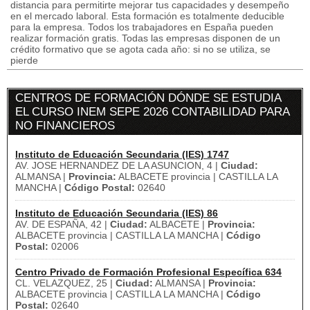
distancia para permitirte mejorar tus capacidades y desempeño
en el mercado laboral. Esta formación es totalmente deducible
para la empresa. Todos los trabajadores en España pueden
realizar formación gratis. Todas las empresas disponen de un
crédito formativo que se agota cada año: si no se utiliza, se
pierde
CENTROS DE FORMACIÓN DÓNDE SE ESTUDIA
EL CURSO INEM SEPE 2026 CONTABILIDAD PARA
NO FINANCIEROS
Instituto de Educación Secundaria (IES) 1747
AV. JOSE HERNANDEZ DE LA ASUNCION, 4 |
Ciudad:
ALMANSA |
Provincia:
ALBACETE provincia | CASTILLA LA
MANCHA |
Código Postal:
02640
Instituto de Educación Secundaria (IES) 86
AV. DE ESPAÑA, 42 |
Ciudad:
ALBACETE |
Provincia:
ALBACETE provincia | CASTILLA LA MANCHA |
Código
Postal:
02006
Centro Privado de Formación Profesional Específica 634
CL. VELAZQUEZ, 25 |
Ciudad:
ALMANSA |
Provincia:
ALBACETE provincia | CASTILLA LA MANCHA |
Código
Postal:
02640