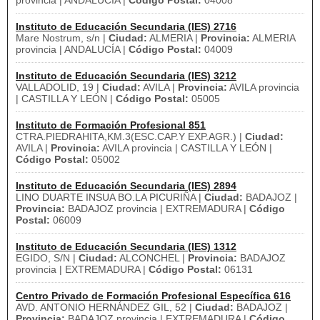
provincia | ANDALUCÍA |
Código Postal:
04008
Instituto de Educación Secundaria (IES) 2716
Mare Nostrum, s/n |
Ciudad:
ALMERIA |
Provincia:
ALMERIA
provincia | ANDALUCÍA |
Código Postal:
04009
Instituto de Educación Secundaria (IES) 3212
VALLADOLID, 19 |
Ciudad:
AVILA |
Provincia:
AVILA provincia
| CASTILLA Y LEÓN |
Código Postal:
05005
Instituto de Formación Profesional 851
CTRA.PIEDRAHITA,KM.3(ESC.CAP.Y EXP.AGR.) |
Ciudad:
AVILA |
Provincia:
AVILA provincia | CASTILLA Y LEÓN |
Código Postal:
05002
Instituto de Educación Secundaria (IES) 2894
LINO DUARTE INSUA BO.LA PICURIÑA |
Ciudad:
BADAJOZ |
Provincia:
BADAJOZ provincia | EXTREMADURA |
Código
Postal:
06009
Instituto de Educación Secundaria (IES) 1312
EGIDO, S/N |
Ciudad:
ALCONCHEL |
Provincia:
BADAJOZ
provincia | EXTREMADURA |
Código Postal:
06131
Centro Privado de Formación Profesional Específica 616
AVD. ANTONIO HERNÁNDEZ GIL, 52 |
Ciudad:
BADAJOZ |
Provincia:
BADAJOZ provincia | EXTREMADURA |
Código