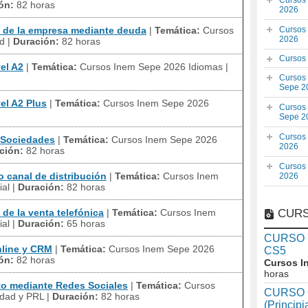
Cursos
ón:
82 horas
2026
 de la empresa mediante deuda
|
Temática:
Cursos
Cursos
2026
ad
|
Duración:
82 horas
Cursos
el A2
|
Temática:
Cursos Inem Sepe 2026 Idiomas
|
Cursos
Sepe 2
el A2 Plus
|
Temática:
Cursos Inem Sepe 2026
Cursos
Sepe 2
Cursos
 Sociedades
|
Temática:
Cursos Inem Sepe 2026
2026
ción:
82 horas
Cursos
 canal de distribución
|
Temática:
Cursos Inem
2026
ial
|
Duración:
82 horas
e la venta telefónica
|
Temática:
Cursos Inem
CURS
ial
|
Duración:
65 horas
CURSO In
line y CRM
|
Temática:
Cursos Inem Sepe 2026
CS5
ón:
82 horas
Cursos I
horas
o mediante Redes Sociales
|
Temática:
Cursos
CURSO I
idad y PRL
|
Duración:
82 horas
(Princip