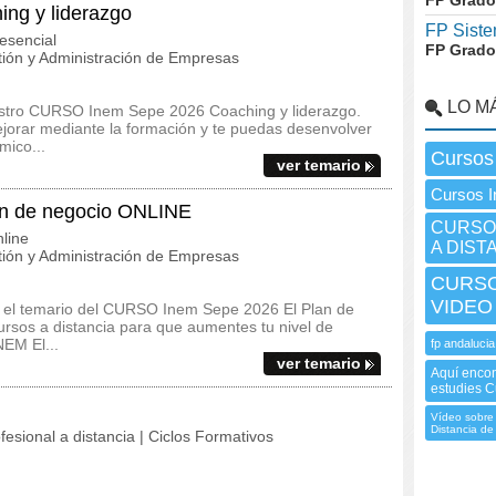
FP Grado
ng y liderazgo
FP Siste
esencial
FP Grado
ión y Administración de Empresas
LO M
uestro CURSO Inem Sepe 2026 Coaching y liderazgo.
jorar mediante la formación y te puedas desenvolver
mico...
Cursos
ver temario
Cursos I
n de negocio ONLINE
CURSO I
line
A DIST
ión y Administración de Empresas
CURSO
VIDEO
 y el temario del CURSO Inem Sepe 2026 El Plan de
sos a distancia para que aumentes tu nivel de
NEM El...
fp andalucia
ver temario
Aquí encon
estudies C
Vídeo sobre 
Distancia de
fesional a distancia | Ciclos Formativos