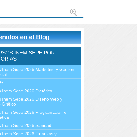
enidos en el Blog
RSOS INEM SEPE POR
ORÍAS
 Inem Sepe 2026 Márketing y Gestión
cial
26
 Inem Sepe 2026 Dietética
s Inem Sepe 2026 Diseño Web y
 Gráfico
s Inem Sepe 2026 Programación e
ática
s Inem Sepe 2026 Sanidad
s Inem Sepe 2026 Finanzas y