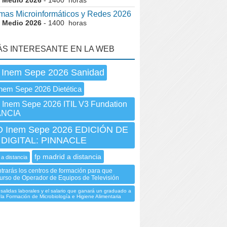
 Medio 2026
- 1400 horas
mas Microinformáticos y Redes 2026
 Medio 2026
- 1400 horas
ÁS INTERESANTE EN LA WEB
 Inem Sepe 2026 Sanidad
nem Sepe 2026 Dietética
nem Sepe 2026 ITIL V3 Fundation
ANCIA
 Inem Sepe 2026 EDICIÓN DE
 DIGITAL: PINNACLE
fp madrid a distancia
 a distancia
trarás los centros de formación para que
urso de Operador de Equipos de Televisión
salidas laborales y el salario que ganará un graduado a
 la Formación de Microbiología e Higiene Alimentaria