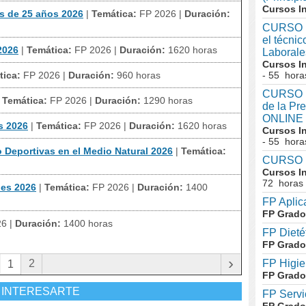
Cursos I
s de 25 años 2026
|
Temática:
FP 2026
|
Duración:
CURSO I
el técni
2026
|
Temática:
FP 2026
|
Duración:
1620 horas
Laboral
Cursos I
tica:
FP 2026
|
Duración:
960 horas
- 55 hora
CURSO In
|
Temática:
FP 2026
|
Duración:
1290 horas
de la Pr
ONLINE
s 2026
|
Temática:
FP 2026
|
Duración:
1620 horas
Cursos I
- 55 hora
 Deportivas en el Medio Natural 2026
|
Temática:
CURSO I
Cursos I
72 horas
des 2026
|
Temática:
FP 2026
|
Duración:
1400
FP Aplic
FP Grado
26
|
Duración:
1400 horas
FP Dieté
FP Grado
›
2
FP Higie
1
FP Grado
 INTERESARTE
FP Servi