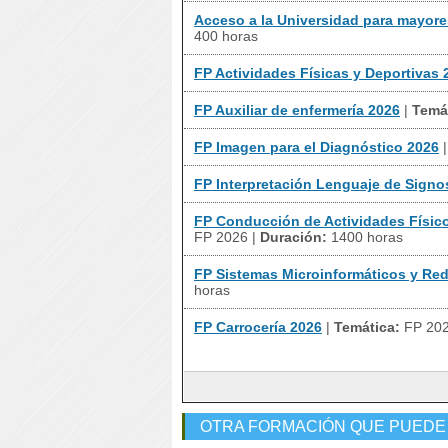
Acceso a la Universidad para mayore
400 horas
FP Actividades Físicas y Deportivas 
FP Auxiliar de enfermería 2026
|
Temá
FP Imagen para el Diagnóstico 2026
FP Interpretación Lenguaje de Signo
FP Conducción de Actividades Físico
FP 2026
|
Duración:
1400 horas
FP Sistemas Microinformáticos y Re
horas
FP Carrocería 2026
|
Temática:
FP 20
OTRA FORMACIÓN QUE PUEDE