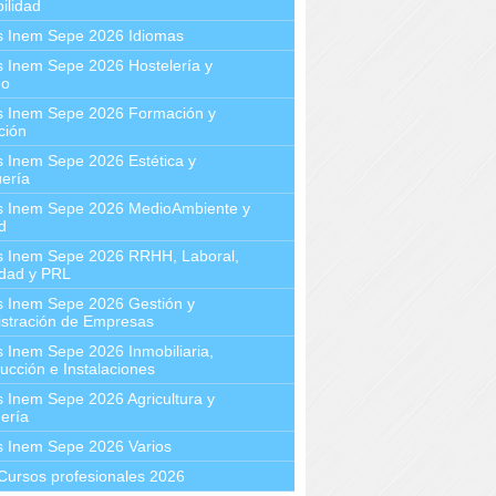
ilidad
s Inem Sepe 2026 Idiomas
 Inem Sepe 2026 Hostelería y
mo
s Inem Sepe 2026 Formación y
ción
 Inem Sepe 2026 Estética y
ería
s Inem Sepe 2026 MedioAmbiente y
d
s Inem Sepe 2026 RRHH, Laboral,
idad y PRL
s Inem Sepe 2026 Gestión y
stración de Empresas
 Inem Sepe 2026 Inmobiliaria,
ucción e Instalaciones
 Inem Sepe 2026 Agricultura y
ería
s Inem Sepe 2026 Varios
Cursos profesionales 2026