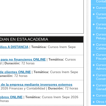
Contab
Curso
Cursos
Turis
Curso
Educa
Cursos
Peluqu
IAN EN ESTA ACADEMIA
Curso
ilios A DISTANCIA
|
Temática:
Cursos Inem Sepe
Calida
Curso
Fiscal
para no financieros ONLINE
|
Temática:
Cursos
ad
|
Duración:
72 horas
Curso
Admini
de clientes ONLINE
|
Temática:
Cursos Inem Sepe
Cursos
uración:
72 horas
Constr
de la empresa mediante inversores externos
Cursos
2026 Finanzas y Contabilidad
|
Duración:
72 horas
Ganad
Curso
cobros ONLINE
|
Temática:
Cursos Inem Sepe 2026
 horas
Otros 