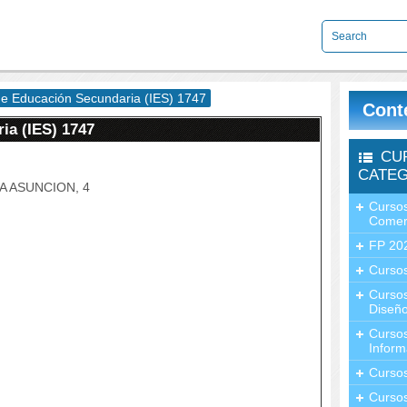
 de Educación Secundaria (IES) 1747
Cont
ia (IES) 1747
CU
CATEG
A ASUNCION, 4
Cursos
Comer
FP 20
Cursos
Curso
Diseño
Curso
Inform
Curso
Curso