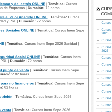
iempo y del estrés ONLINE
|
Temática:
Cursos
ión de Empresas
|
Duración:
72 horas
CURS
COM
re el Valor Añadido ONLINE
|
Temática:
Cursos
idad y PRL
|
Duración:
72 horas
Cursos
Cursos
es Sociales ONLINE
|
Temática:
Cursos Inem Sepe
2026
Cursos
INE
|
Temática:
Cursos Inem Sepe 2026 Sanidad
|
Cursos
2026
guridad Social ONLINE
|
Temática:
Cursos Inem
Cursos
y PRL
|
Duración:
72 horas
Cursos
l punto de venta
|
Temática:
Cursos Inem Sepe
Cursos
uración:
82 horas
Cursos
para no financieros
|
Temática:
Cursos Inem Sepe
Cursos
n:
82 horas
Cursos
trición
|
Temática:
Cursos Inem Sepe 2026
Cursos
Cursos
a venta
|
Temática:
Cursos Inem Sepe 2026