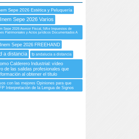
nem Sepe 2026 Estética y Peluquería
Inem Sepe 2026 Varios
 Sepe 2026 Asesor Fiscal, IVA e Impuestos de
es Patrimoniales y Actos jurídicos Documentados A
Inem Sepe 2026 FREEHAND
d a distancia
fp andalucia a distancia
como Calderero Industrial: vídeo
vo de las salidas profesionales que
 formación al obtener el título
sos con las mejores Opiniones para que
FP Interpretación de la Lengua de Signos