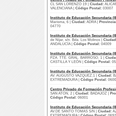
CL SAN LORENZO 19 |
Ciudad:
ALICA
VALENCIANA |
Código Postal:
03007
Instituto de Educación Secundaria (I
Marisma, 6 |
Ciudad:
ADRA |
Provincia
04770
Instituto de Educación Secundaria (I
de Níjar, s/n. Bda. Los Molinos |
Ciudad
ANDALUCÍA |
Código Postal:
04009
Instituto de Educación Secundaria (I
PZA. TTE. GRAL. BARROSO, 1 |
Ciuda
CASTILLA Y LEÓN |
Código Postal:
05
Instituto de Educación Secundaria (I
AV. AUGUSTO VAZQUEZ,1 |
Ciudad:
B
EXTREMADURA |
Código Postal:
060
Centro Privado de Formación Profesi
SAN ATON, 2 |
Ciudad:
BADAJOZ |
Pro
Código Postal:
06001
Instituto de Educación Secundaria (I
AV.DE SANTO TOMAS S/N |
Ciudad:
A
EXTREMADURA |
Código Postal:
069