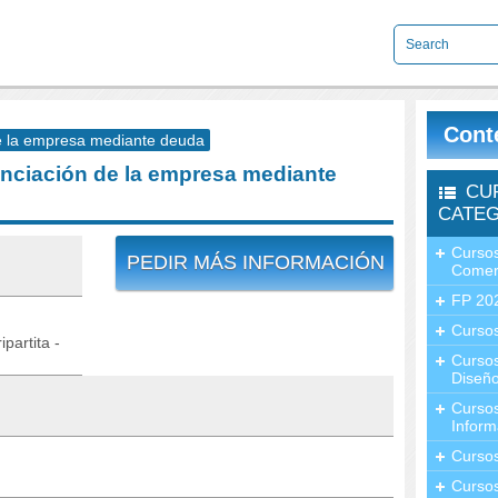
Cont
 la empresa mediante deuda
ciación de la empresa mediante
CU
CATEG
Cursos
PEDIR MÁS INFORMACIÓN
Comer
FP 20
Cursos
partita -
Curso
Diseño
Curso
Inform
Curso
Curso