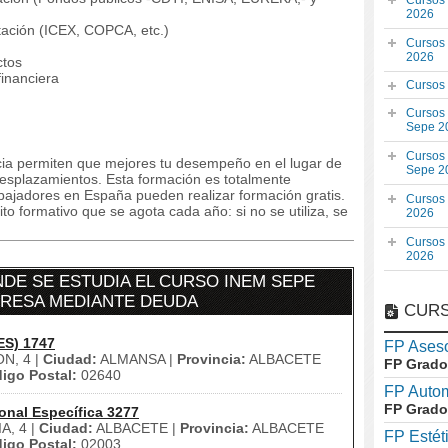
Cursos
2026
rtación (ICEX, COPCA, etc.)
Cursos
2026
ctos
financiera
Cursos
Cursos
Sepe 2
Cursos
ncia permiten que mejores tu desempeño en el lugar de
Sepe 2
desplazamientos. Esta formación es totalmente
bajadores en España pueden realizar formación gratis.
Cursos
o formativo que se agota cada año: si no se utiliza, se
2026
Cursos
2026
DE SE ESTUDIA EL CURSO INEM SEPE
MPRESA MEDIANTE DEUDA
CURS
ES) 1747
FP Aseso
N, 4 |
Ciudad:
ALMANSA |
Provincia:
ALBACETE
FP Grado
igo Postal:
02640
FP Auto
FP Grado
onal Específica 3277
A, 4 |
Ciudad:
ALBACETE |
Provincia:
ALBACETE
FP Estét
igo Postal:
02003