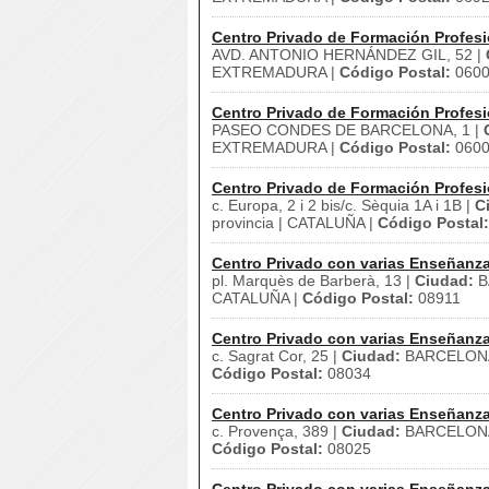
Centro Privado de Formación Profesi
AVD. ANTONIO HERNÁNDEZ GIL, 52 |
EXTREMADURA |
Código Postal:
060
Centro Privado de Formación Profesi
PASEO CONDES DE BARCELONA, 1 |
EXTREMADURA |
Código Postal:
060
Centro Privado de Formación Profesi
c. Europa, 2 i 2 bis/c. Sèquia 1A i 1B |
C
provincia | CATALUÑA |
Código Postal:
Centro Privado con varias Enseñanz
pl. Marquès de Barberà, 13 |
Ciudad:
B
CATALUÑA |
Código Postal:
08911
Centro Privado con varias Enseñanz
c. Sagrat Cor, 25 |
Ciudad:
BARCELON
Código Postal:
08034
Centro Privado con varias Enseñanz
c. Provença, 389 |
Ciudad:
BARCELON
Código Postal:
08025