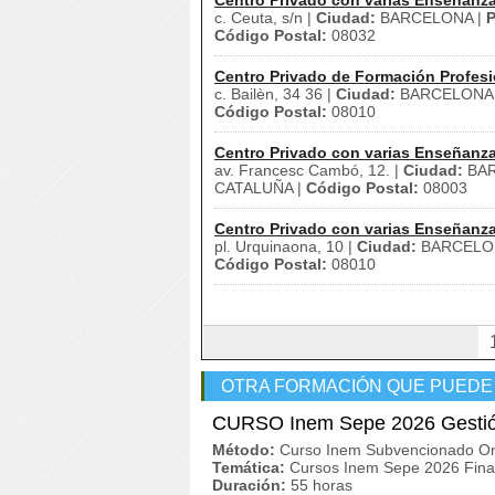
Centro Privado con varias Enseñanz
c. Ceuta, s/n |
Ciudad:
BARCELONA |
P
Código Postal:
08032
Centro Privado de Formación Profesi
c. Bailèn, 34 36 |
Ciudad:
BARCELONA
Código Postal:
08010
Centro Privado con varias Enseñanz
av. Francesc Cambó, 12. |
Ciudad:
BAR
CATALUÑA |
Código Postal:
08003
Centro Privado con varias Enseñanz
pl. Urquinaona, 10 |
Ciudad:
BARCELO
Código Postal:
08010
OTRA FORMACIÓN QUE PUEDE
CURSO Inem Sepe 2026 Gestió
Método:
Curso Inem Subvencionado On
Temática:
Cursos Inem Sepe 2026 Finan
Duración:
55 horas