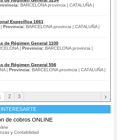
as de Régimen General 3294
rovincia:
BARCELONA provincia | CATALUÑA |
onal Específica 1661
 |
Provincia:
BARCELONA provincia | CATALUÑA |
as de Régimen General 1100
CELONA |
Provincia:
BARCELONA provincia |
as de Régimen General 556
NA |
Provincia:
BARCELONA provincia | CATALUÑA |
›
2
3
1
 INTERESARTE
n de cobros ONLINE
line
zas y Contabilidad