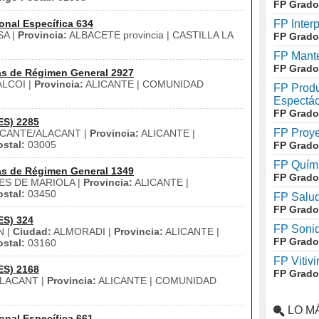
FP Grado
onal Específica 634
FP Inter
A |
Provincia:
ALBACETE provincia | CASTILLA LA
FP Grado
FP Mante
FP Grado
as de Régimen General 2927
LCOI |
Provincia:
ALICANTE | COMUNIDAD
FP Produ
Espectác
FP Grado
ES) 2285
FP Proye
ICANTE/ALACANT |
Provincia:
ALICANTE |
stal:
03005
FP Grado
FP Quími
as de Régimen General 1349
FP Grado
S DE MARIOLA |
Provincia:
ALICANTE |
stal:
03450
FP Salud
FP Grado
ES) 324
FP Soni
N |
Ciudad:
ALMORADI |
Provincia:
ALICANTE |
FP Grado
stal:
03160
FP Vitivi
ES) 2168
FP Grado
LACANT |
Provincia:
ALICANTE | COMUNIDAD
LO M
onal Específica 661