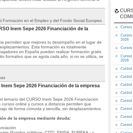
CURS
COM
 al Formación en el Empleo y del Fondo Social Europeo
Cursos
URSO Inem Sepe 2026 Financiación de la
Cursos
2026
ncia permiten que mejores tu desempeño en el lugar de
desplazamientos. Esta formación es totalmente
Cursos
bajadores en España pueden realizar formación gratis.
o formativo que se agota cada año: si no se utiliza, se
Cursos
2026
Cursos
Cursos
sas
Cursos
 Inem Sepe 2026 Financiación de la empresa
Cursos
 y el temario del CURSO Inem Sepe 2026 Financiación
Cursos
cursos online y cursos a distancia permiten que
bajo de forma cómoda y sencilla, sin desplazamientos.
Cursos
Cursos
ión de la empresa mediante deuda:
Cursos
anciación
ovación (Fondos públicos -CDTI, ENISA, EUREKA,- y