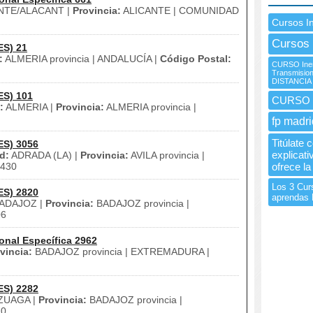
NTE/ALACANT |
Provincia:
ALICANTE | COMUNIDAD
Cursos I
Cursos 
ES) 21
:
ALMERIA provincia | ANDALUCÍA |
Código Postal:
CURSO Inem
Transmision
DISTANCIA
ES) 101
CURSO 
:
ALMERIA |
Provincia:
ALMERIA provincia |
fp madri
Titúlate 
ES) 3056
explicati
d:
ADRADA (LA) |
Provincia:
AVILA provincia |
430
ofrece la
Los 3 Cur
ES) 2820
aprendas 
ADAJOZ |
Provincia:
BADAJOZ provincia |
06
onal Específica 2962
vincia:
BADAJOZ provincia | EXTREMADURA |
ES) 2282
ZUAGA |
Provincia:
BADAJOZ provincia |
20