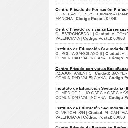
Centro Privado de Formación Profesi
CL. VELAZQUEZ, 25 |
Ciudad:
ALMANS
MANCHA |
Código Postal:
02640
Centro Privado con varias Enseñanz
CL ESPRONCEDA 1 |
Ciudad:
ALCOY/A
VALENCIANA |
Código Postal:
03803
Instituto de Educación Secundaria (I
CL POETA GARCILASO 8 |
Ciudad:
AL
COMUNIDAD VALENCIANA |
Código Po
Centro Privado con varias Enseñanz
PZ AJUNTAMENT 3 |
Ciudad:
BANYERE
COMUNIDAD VALENCIANA |
Código Po
Instituto de Educación Secundaria (I
CL MEDICO JULIO GARCIA GARCIA S/
COMUNIDAD VALENCIANA |
Código Po
Instituto de Educación Secundaria (I
CL VERGEL S/N |
Ciudad:
ALICANTE/A
VALENCIANA |
Código Postal:
03008
Centro Privado de Formación Profesi