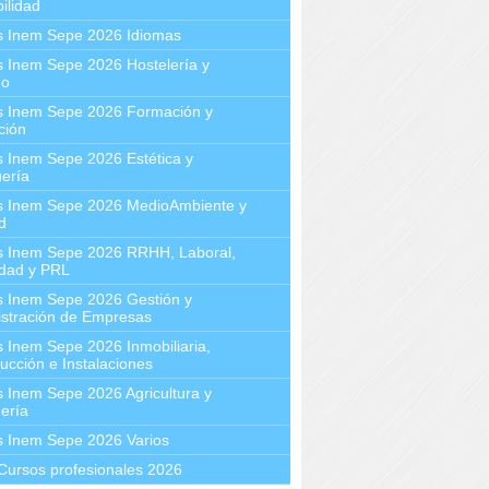
ilidad
s Inem Sepe 2026 Idiomas
 Inem Sepe 2026 Hostelería y
mo
s Inem Sepe 2026 Formación y
ción
 Inem Sepe 2026 Estética y
ería
s Inem Sepe 2026 MedioAmbiente y
d
s Inem Sepe 2026 RRHH, Laboral,
idad y PRL
s Inem Sepe 2026 Gestión y
stración de Empresas
 Inem Sepe 2026 Inmobiliaria,
ucción e Instalaciones
 Inem Sepe 2026 Agricultura y
ería
s Inem Sepe 2026 Varios
Cursos profesionales 2026