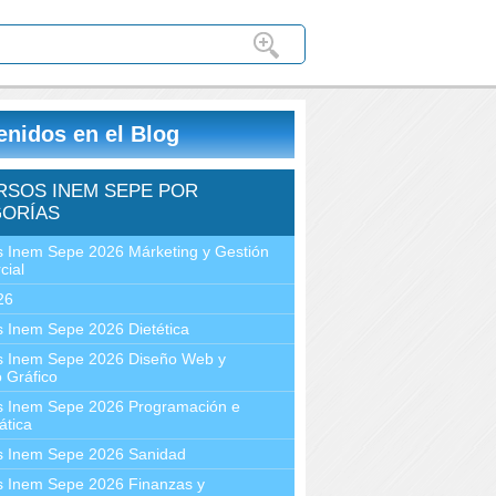
enidos en el Blog
RSOS INEM SEPE POR
ORÍAS
 Inem Sepe 2026 Márketing y Gestión
cial
26
 Inem Sepe 2026 Dietética
s Inem Sepe 2026 Diseño Web y
 Gráfico
s Inem Sepe 2026 Programación e
ática
s Inem Sepe 2026 Sanidad
s Inem Sepe 2026 Finanzas y