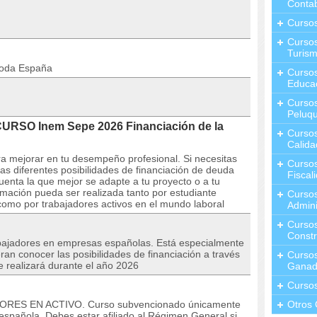
Contab
Curso
Cursos
Turis
toda España
Curso
Educa
Cursos
Peluqu
CURSO Inem Sepe 2026 Financiación de la
Curso
Calida
ra mejorar en tu desempeño profesional. Si necesitas
Curso
las diferentes posibilidades de financiación de deuda
Fiscal
cuenta la que mejor se adapte a tu proyecto o a tu
mación pueda ser realizada tanto por estudiante
Curso
omo por trabajadores activos en el mundo laboral
Admini
Cursos
Constr
bajadores en empresas españolas. Está especialmente
eran conocer las posibilidades de financiación a través
Cursos
e realizará durante el año 2026
Ganad
Curso
DORES EN ACTIVO. Curso subvencionado únicamente
Otros 
española. Debes estar afiliado al Régimen General si