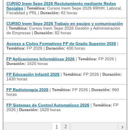
CURSO Inem Sepe 2026 Reclutamiento mediante Redes
Sociales
|
Temática:
Cursos Inem Sepe 2026 RRHH, Laboral,
Fiscalidad y PRL
|
Duración:
82 horas
CURSO Inem Sepe 2026 Trabajo en equipo y comunicación
|
Temática:
Cursos Inem Sepe 2026 Gestión y Administración
de Empresas
|
Duración:
82 horas
Acceso a Ciclos Formativos FP de Grado Superior 2026
|
Temática:
FP 2026
|
Duración:
400 horas
FP Aplicaciones Informáticas 2026
|
Temática:
FP 2026
|
Duración:
1620 horas
FP Educación Infantil 2026
|
Temática:
FP 2026
|
Duración:
1430 horas
FP Radioterapia 2026
|
Temática:
FP 2026
|
Duración:
960
horas
FP Sistemas de Control Automaticos 2026
|
Temática:
FP
2026
|
Duración:
1620 horas
›
2
1