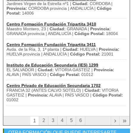
Jardines Virgen de la Estrella nº1 |
Ciudad:
CORDOBA |
Provincia:
CORDOBA provincia | ANDALUCÍA |
Código
Postal:
14006
Centro Formación Fundación Tripartita 3410
Maestro Montero, 23 |
Ciudad:
GRANADA |
Provincia:
GRANADA provincia | ANDALUCÍA |
Código Postal:
18004
Centro Formación Fundación Tripartita 3411
Avda. de la Ría, 3, 1ª planta |
Ciudad:
HUELVA |
Provincia:
HUELVA provincia | ANDALUCÍA |
Código Postal:
21001
Instituto de Educación Secundaria (IES) 1299
EL SALVADOR |
Ciudad:
VITORIA GASTEIZ |
Provincia:
ALAVA | PAÍS VASCO |
Código Postal:
01012
Centro Privado de Educación Secundaria 1702
FRANCIA 32 (ANTES CALVO SOTELO) |
Ciudad:
VITORIA
GASTEIZ |
Provincia:
ALAVA | PAÍS VASCO |
Código Postal:
01002
›
»
2
3
4
5
6
1
OTRA FORMACIÓN QUE PUEDE INTERESARTE