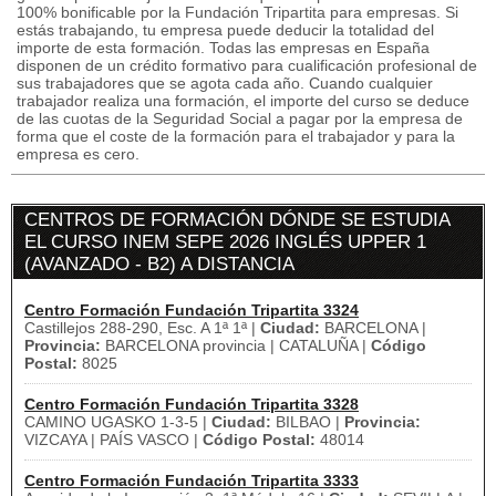
100% bonificable por la Fundación Tripartita para empresas. Si
estás trabajando, tu empresa puede deducir la totalidad del
importe de esta formación. Todas las empresas en España
disponen de un crédito formativo para cualificación profesional de
sus trabajadores que se agota cada año. Cuando cualquier
trabajador realiza una formación, el importe del curso se deduce
de las cuotas de la Seguridad Social a pagar por la empresa de
forma que el coste de la formación para el trabajador y para la
empresa es cero.
CENTROS DE FORMACIÓN DÓNDE SE ESTUDIA
EL CURSO INEM SEPE 2026 INGLÉS UPPER 1
(AVANZADO - B2) A DISTANCIA
Centro Formación Fundación Tripartita 3324
Castillejos 288-290, Esc. A 1ª 1ª |
Ciudad:
BARCELONA |
Provincia:
BARCELONA provincia | CATALUÑA |
Código
Postal:
8025
Centro Formación Fundación Tripartita 3328
CAMINO UGASKO 1-3-5 |
Ciudad:
BILBAO |
Provincia:
VIZCAYA | PAÍS VASCO |
Código Postal:
48014
Centro Formación Fundación Tripartita 3333