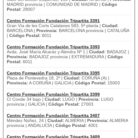
MADRID provincia | COMUNIDAD DE MADRID |
Código
Postal:
28007
Centro Formación Fundación Tripartita 3391
Gran Vía de les Corts Catalanes 583, 5ª planta |
Ciudad:
BARCELONA |
Provincia:
BARCELONA provincia | CATALUÑA
|
Código Postal:
8011
Centro Formación Fundación Tripartita 3393
Avda. José María Alcaráz y Alendra Nº 1 |
Ciudad:
BADAJOZ |
Provincia:
BADAJOZ provincia | EXTREMADURA |
Código
Postal:
6011
Centro Formación Fundación Tripartita 3395
Plaza de Pontevedra 18, 2º |
Ciudad:
CORUÑA (A) |
Provincia:
A CORUÑA | GALICIA |
Código Postal:
15003
Centro Formación Fundación Tripartita 3399
C/ Conde 34 bajo |
Ciudad:
LUGO |
Provincia:
LUGO
provincia | GALICIA |
Código Postal:
27003
Centro Formación Fundación Tripartita 3407
Méndez Núñez, 24 |
Ciudad:
ALMERIA |
Provincia:
ALMERIA
provincia | ANDALUCÍA |
Código Postal:
4001
Centro Formación Fundación Tripartita 3409