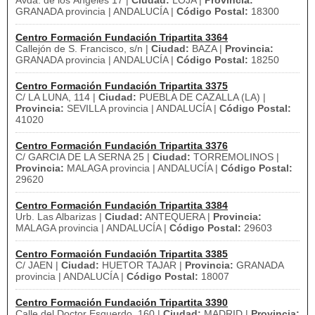
Avda. de los Ángeles 17 |
Ciudad:
LOJA |
Provincia:
GRANADA provincia | ANDALUCÍA |
Código Postal:
18300
Centro Formación Fundación Tripartita 3364
Callejón de S. Francisco, s/n |
Ciudad:
BAZA |
Provincia:
GRANADA provincia | ANDALUCÍA |
Código Postal:
18250
Centro Formación Fundación Tripartita 3375
C/ LA LUNA, 114 |
Ciudad:
PUEBLA DE CAZALLA (LA) |
Provincia:
SEVILLA provincia | ANDALUCÍA |
Código Postal:
41020
Centro Formación Fundación Tripartita 3376
C/ GARCIA DE LA SERNA 25 |
Ciudad:
TORREMOLINOS |
Provincia:
MALAGA provincia | ANDALUCÍA |
Código Postal:
29620
Centro Formación Fundación Tripartita 3384
Urb. Las Albarizas |
Ciudad:
ANTEQUERA |
Provincia:
MALAGA provincia | ANDALUCÍA |
Código Postal:
29603
Centro Formación Fundación Tripartita 3385
C/ JAEN |
Ciudad:
HUETOR TAJAR |
Provincia:
GRANADA
provincia | ANDALUCÍA |
Código Postal:
18007
Centro Formación Fundación Tripartita 3390
Calle del Doctor Esquerdo, 160 |
Ciudad:
MADRID |
Provincia: