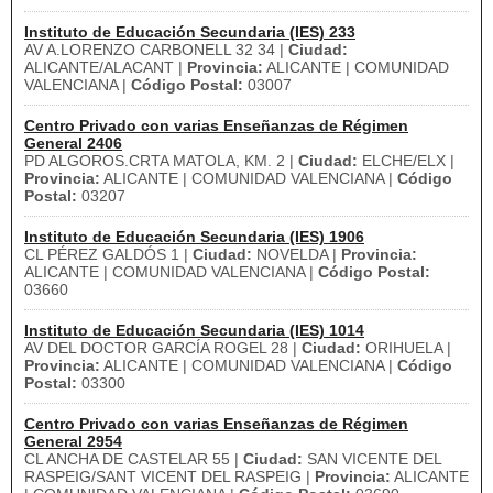
Instituto de Educación Secundaria (IES) 233
AV A.LORENZO CARBONELL 32 34 |
Ciudad:
ALICANTE/ALACANT |
Provincia:
ALICANTE | COMUNIDAD
VALENCIANA |
Código Postal:
03007
Centro Privado con varias Enseñanzas de Régimen
General 2406
PD ALGOROS.CRTA MATOLA, KM. 2 |
Ciudad:
ELCHE/ELX |
Provincia:
ALICANTE | COMUNIDAD VALENCIANA |
Código
Postal:
03207
Instituto de Educación Secundaria (IES) 1906
CL PÉREZ GALDÓS 1 |
Ciudad:
NOVELDA |
Provincia:
ALICANTE | COMUNIDAD VALENCIANA |
Código Postal:
03660
Instituto de Educación Secundaria (IES) 1014
AV DEL DOCTOR GARCÍA ROGEL 28 |
Ciudad:
ORIHUELA |
Provincia:
ALICANTE | COMUNIDAD VALENCIANA |
Código
Postal:
03300
Centro Privado con varias Enseñanzas de Régimen
General 2954
CL ANCHA DE CASTELAR 55 |
Ciudad:
SAN VICENTE DEL
RASPEIG/SANT VICENT DEL RASPEIG |
Provincia:
ALICANTE