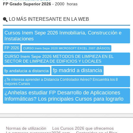
FP Grado Superior 2026
- 2000 horas
LO MÁS INTERESANTE EN LA WEB
Cursos Inem Sepe 2026 Inmobiliaria, Construcción e
Instalaciones
FP 2026
CURSO Inem Sepe 2026 MICROSOFT EXCEL 2007 (BÁSICO)
CURSO Inem Sepe 2026 METODOS DE LIMPIEZA EN EL
SECTOR DE LIMPIEZA DE EDIFICIOS Y LOCALES
fp madrid a distancia
fp andalucia a distancia
¿Te interesa aprender a Distancia Controlador Aéreo? Encuentra los 8
mejores Cursos
¿Anhelas estudiar FP Desarrollo de Aplicaciones
Informáticas? Los principales Cursos para lograrlo
Normas de utilización
Los Cursos 2026 que ofrecemos