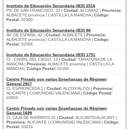
Instituto de Educación Secundaria (IES) 2516
PS. DE SAN FRANCISCO, 32 |
Ciudad:
ALCARAZ |
Provincia:
ALBACETE provincia | CASTILLA LA MANCHA |
Código
Postal:
02300
Instituto de Educación Secundaria (IES) 86
AV. DE ESPAÑA, 42 |
Ciudad:
ALBACETE |
Provincia:
ALBACETE provincia | CASTILLA LA MANCHA |
Código
Postal:
02006
Instituto de Educación Secundaria (IES) 1751
CL. CARRIL DEL CIEGO, 19 |
Ciudad:
TARAZONA DE LA
MANCHA |
Provincia:
ALBACETE provincia | CASTILLA LA
MANCHA |
Código Postal:
02100
Centro Privado con varias Enseñanzas de Régimen
General 2927
CL ESPRONCEDA 1 |
Ciudad:
ALCOY/ALCOI |
Provincia:
ALICANTE | COMUNIDAD VALENCIANA |
Código Postal:
03803
Centro Privado con varias Enseñanzas de Régimen
General 1699
CL CAJA DE AHORROS 15 |
Ciudad:
ALICANTE/ALACANT |
Provincia:
ALICANTE | COMUNIDAD VALENCIANA |
Código
Postal:
03016