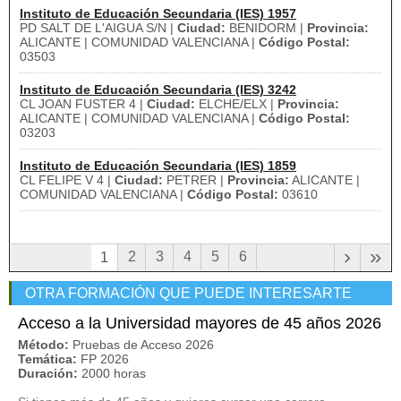
Instituto de Educación Secundaria (IES) 1957
PD SALT DE L'AIGUA S/N |
Ciudad:
BENIDORM |
Provincia:
ALICANTE | COMUNIDAD VALENCIANA |
Código Postal:
03503
Instituto de Educación Secundaria (IES) 3242
CL JOAN FUSTER 4 |
Ciudad:
ELCHE/ELX |
Provincia:
ALICANTE | COMUNIDAD VALENCIANA |
Código Postal:
03203
Instituto de Educación Secundaria (IES) 1859
CL FELIPE V 4 |
Ciudad:
PETRER |
Provincia:
ALICANTE |
COMUNIDAD VALENCIANA |
Código Postal:
03610
›
»
2
3
4
5
6
1
OTRA FORMACIÓN QUE PUEDE INTERESARTE
Acceso a la Universidad mayores de 45 años 2026
Método:
Pruebas de Acceso 2026
Temática:
FP 2026
Duración:
2000 horas