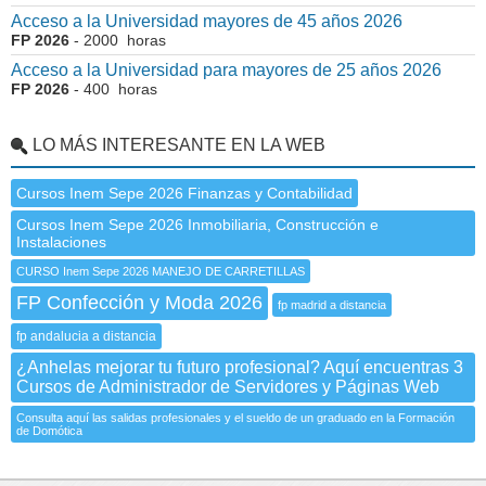
Acceso a la Universidad mayores de 45 años 2026
FP 2026
- 2000 horas
Acceso a la Universidad para mayores de 25 años 2026
FP 2026
- 400 horas
LO MÁS INTERESANTE EN LA WEB
Cursos Inem Sepe 2026 Finanzas y Contabilidad
Cursos Inem Sepe 2026 Inmobiliaria, Construcción e
Instalaciones
CURSO Inem Sepe 2026 MANEJO DE CARRETILLAS
FP Confección y Moda 2026
fp madrid a distancia
fp andalucia a distancia
¿Anhelas mejorar tu futuro profesional? Aquí encuentras 3
Cursos de Administrador de Servidores y Páginas Web
Consulta aquí las salidas profesionales y el sueldo de un graduado en la Formación
de Domótica