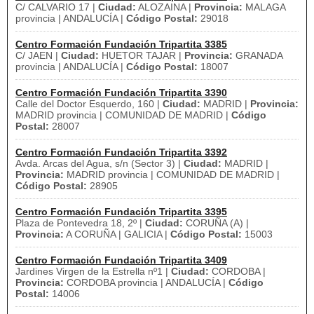
C/ CALVARIO 17 |
Ciudad:
ALOZAINA |
Provincia:
MALAGA
provincia | ANDALUCÍA |
Código Postal:
29018
Centro Formación Fundación Tripartita 3385
C/ JAEN |
Ciudad:
HUETOR TAJAR |
Provincia:
GRANADA
provincia | ANDALUCÍA |
Código Postal:
18007
Centro Formación Fundación Tripartita 3390
Calle del Doctor Esquerdo, 160 |
Ciudad:
MADRID |
Provincia:
MADRID provincia | COMUNIDAD DE MADRID |
Código
Postal:
28007
Centro Formación Fundación Tripartita 3392
Avda. Arcas del Agua, s/n (Sector 3) |
Ciudad:
MADRID |
Provincia:
MADRID provincia | COMUNIDAD DE MADRID |
Código Postal:
28905
Centro Formación Fundación Tripartita 3395
Plaza de Pontevedra 18, 2º |
Ciudad:
CORUÑA (A) |
Provincia:
A CORUÑA | GALICIA |
Código Postal:
15003
Centro Formación Fundación Tripartita 3409
Jardines Virgen de la Estrella nº1 |
Ciudad:
CORDOBA |
Provincia:
CORDOBA provincia | ANDALUCÍA |
Código
Postal:
14006