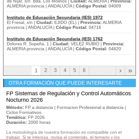
de Níjar, s/n. Bda. Los Molinos |
Ciudad:
ALMERIA |
Provincia:
ALMERIA provincia | ANDALUCÍA |
Código Postal:
04009
Instituto de Educación Secundaria (IES) 1972
El Fresal, s/n |
Ciudad:
EJIDO (EL) |
Provincia:
ALMERIA
provincia | ANDALUCÍA |
Código Postal:
04716
Instituto de Educación Secundaria (IES) 1762
Dolores R. Sopeña, 1 |
Ciudad:
VELEZ RUBIO |
Provincia:
ALMERIA provincia | ANDALUCÍA |
Código Postal:
04820
›
»
2
3
4
5
6
1
OTRA FORMACIÓN QUE PUEDE INTERESARTE
FP Sistemas de Regulación y Control Automáticos
Nocturno 2026
Método:
FP a distancia | Formacion Profesional a distancia |
Ciclos Formativos
Temática:
FP 2026
Duración:
2000 horas
La metodología de nuestra formación es compatible con el
trabajo. Si te interesa, revisa el contenido, el temario y los