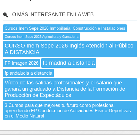
LO MÁS INTERESANTE EN LA WEB
Cursos Inem Sepe 2026 Inmobiliaria, Construcción e Instalaciones
Cursos Inem Sepe 2026 Agricultura y Ganadería
CURSO Inem Sepe 2026 Inglés Atención al Público
A DISTANCIA
fp madrid a distancia
FP Imagen 2026
fp andalucia a distancia
Vídeo de las salidas profesionales y el salario que
ganará un graduado a Distancia de la Formación de
Producción de Espectáculos
3 Cursos para que mejores tu futuro como profesional
aprendiendo FP Conducción de Actividades Físico-Deportivas
en el Medio Natural