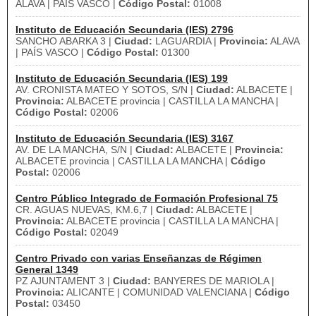
ALAVA | PAÍS VASCO |
Código Postal:
01008
Instituto de Educación Secundaria (IES) 2796
SANCHO ABARKA 3 |
Ciudad:
LAGUARDIA |
Provincia:
ALAVA
| PAÍS VASCO |
Código Postal:
01300
Instituto de Educación Secundaria (IES) 199
AV. CRONISTA MATEO Y SOTOS, S/N |
Ciudad:
ALBACETE |
Provincia:
ALBACETE provincia | CASTILLA LA MANCHA |
Código Postal:
02006
Instituto de Educación Secundaria (IES) 3167
AV. DE LA MANCHA, S/N |
Ciudad:
ALBACETE |
Provincia:
ALBACETE provincia | CASTILLA LA MANCHA |
Código
Postal:
02006
Centro Público Integrado de Formación Profesional 75
CR. AGUAS NUEVAS, KM.6,7 |
Ciudad:
ALBACETE |
Provincia:
ALBACETE provincia | CASTILLA LA MANCHA |
Código Postal:
02049
Centro Privado con varias Enseñanzas de Régimen
General 1349
PZ AJUNTAMENT 3 |
Ciudad:
BANYERES DE MARIOLA |
Provincia:
ALICANTE | COMUNIDAD VALENCIANA |
Código
Postal:
03450