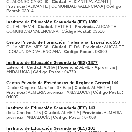
CL ALONSO CANO 80 |
Ciudad:
ALICANTE/ALACANT |
Provincia:
ALICANTE | COMUNIDAD VALENCIANA |
Código
Postal:
03014
Instituto de Educación Secundaria (IES) 1859
CL FELIPE V 4 |
Ciudad:
PETRER |
Provincia:
ALICANTE |
COMUNIDAD VALENCIANA |
Código Postal:
03610
Centro Privado de Formación Profesional Específica 533
CL JAIME BALMES 68 |
Ciudad:
ELDA |
Provincia:
ALICANTE
| COMUNIDAD VALENCIANA |
Código Postal:
03600
Instituto de Educación Secundaria (IES) 1377
Estero, 4 |
Ciudad:
ADRA |
Provincia:
ALMERIA provincia |
ANDALUCÍA |
Código Postal:
04770
Centro Privado de Enseñanzas de Régimen General 144
Doctor Gregorio Marañón, 37 Bajo |
Ciudad:
ALMERIA |
Provincia:
ALMERIA provincia | ANDALUCÍA |
Código Postal:
04005
Instituto de Educación Secundaria (IES) 143
de la Caridad, 125 |
Ciudad:
ALMERIA |
Provincia:
ALMERIA
provincia | ANDALUCÍA |
Código Postal:
04008
Instituto de Educación Secundaria (IES) 101