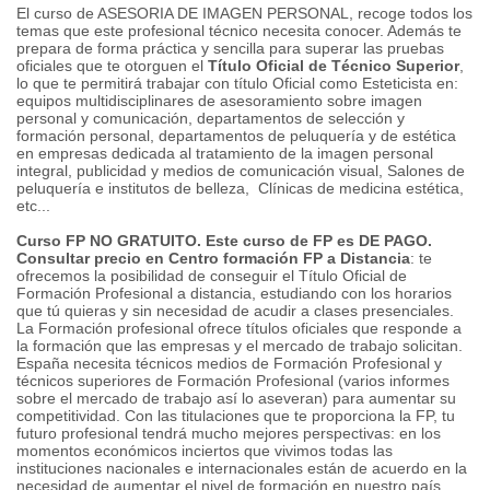
El curso de ASESORIA DE IMAGEN PERSONAL, recoge todos los
temas que este profesional técnico necesita conocer. Además te
prepara de forma práctica y sencilla para superar las pruebas
oficiales que te otorguen el
Título Oficial de Técnico Superior
,
lo que te permitirá trabajar con título Oficial como Esteticista en:
equipos multidisciplinares de asesoramiento sobre imagen
personal y comunicación, departamentos de selección y
formación personal, departamentos de peluquería y de estética
en empresas dedicada al tratamiento de la imagen personal
integral, publicidad y medios de comunicación visual, Salones de
peluquería e institutos de belleza, Clínicas de medicina estética,
etc...
Curso FP NO GRATUITO. Este curso de FP es DE PAGO.
Consultar precio en Centro formación
FP a Distancia
: te
ofrecemos la posibilidad de conseguir el Título Oficial de
Formación Profesional a distancia, estudiando con los horarios
que tú quieras y sin necesidad de acudir a clases presenciales.
La Formación profesional ofrece títulos oficiales que responde a
la formación que las empresas y el mercado de trabajo solicitan.
España necesita técnicos medios de Formación Profesional y
técnicos superiores de Formación Profesional (varios informes
sobre el mercado de trabajo así lo aseveran) para aumentar su
competitividad. Con las titulaciones que te proporciona la FP, tu
futuro profesional tendrá mucho mejores perspectivas: en los
momentos económicos inciertos que vivimos todas las
instituciones nacionales e internacionales están de acuerdo en la
necesidad de aumentar el nivel de formación en nuestro país.