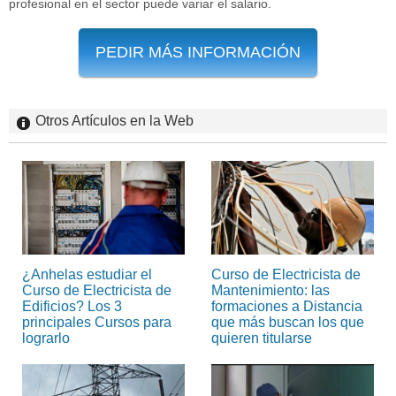
profesional en el sector puede variar el salario.
PEDIR MÁS INFORMACIÓN
Otros Artículos en la Web
¿Anhelas estudiar el
Curso de Electricista de
Curso de Electricista de
Mantenimiento: las
Edificios? Los 3
formaciones a Distancia
principales Cursos para
que más buscan los que
lograrlo
quieren titularse