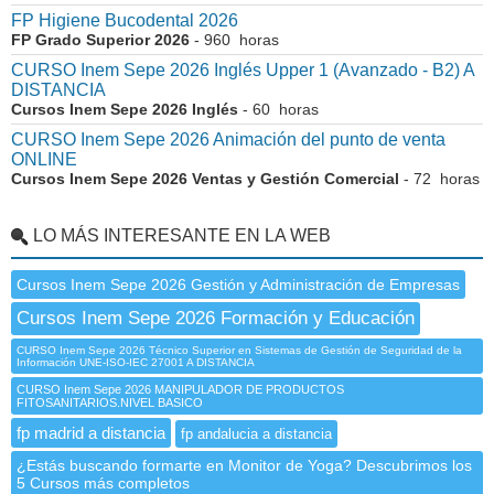
FP Higiene Bucodental 2026
FP Grado Superior 2026
- 960 horas
CURSO Inem Sepe 2026 Inglés Upper 1 (Avanzado - B2) A
DISTANCIA
Cursos Inem Sepe 2026 Inglés
- 60 horas
CURSO Inem Sepe 2026 Animación del punto de venta
ONLINE
Cursos Inem Sepe 2026 Ventas y Gestión Comercial
- 72 horas
LO MÁS INTERESANTE EN LA WEB
Cursos Inem Sepe 2026 Gestión y Administración de Empresas
Cursos Inem Sepe 2026 Formación y Educación
CURSO Inem Sepe 2026 Técnico Superior en Sistemas de Gestión de Seguridad de la
Información UNE-ISO-IEC 27001 A DISTANCIA
CURSO Inem Sepe 2026 MANIPULADOR DE PRODUCTOS
FITOSANITARIOS.NIVEL BASICO
fp madrid a distancia
fp andalucia a distancia
¿Estás buscando formarte en Monitor de Yoga? Descubrimos los
5 Cursos más completos