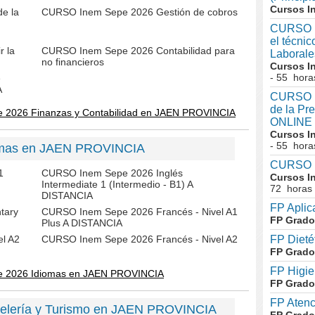
Cursos I
e la
CURSO Inem Sepe 2026 Gestión de cobros
CURSO I
el técni
 la
CURSO Inem Sepe 2026 Contabilidad para
Laboral
no financieros
Cursos I
- 55 hora
e
A
CURSO In
de la Pr
e 2026 Finanzas y Contabilidad en JAEN PROVINCIA
ONLINE
Cursos I
- 55 hora
omas en JAEN PROVINCIA
CURSO I
1
CURSO Inem Sepe 2026 Inglés
Cursos I
Intermediate 1 (Intermedio - B1) A
72 horas
DISTANCIA
FP Aplic
tary
CURSO Inem Sepe 2026 Francés - Nivel A1
FP Grado
Plus A DISTANCIA
l A2
CURSO Inem Sepe 2026 Francés - Nivel A2
FP Dieté
FP Grado
FP Higie
e 2026 Idiomas en JAEN PROVINCIA
FP Grado
FP Atenc
elería y Turismo en JAEN PROVINCIA