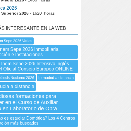
 Medio 2026
- 1400 horas
ica 2026
 Superior 2026
- 1620 horas
ÁS INTERESANTE EN LA WEB
em Sepe 2026 Varios
Inem Sepe 2026 Inmobiliaria,
ción e Instalaciones
nem Sepe 2026 Intensivo Inglés
el Oficial Consejo Europeo ONLINE
fp madrid a distancia
ótesis Nocturno 2026
ucia a distancia
diosas formaciones para
r en el Curso de Auxiliar
o en Laboratorio de Obra
o es estudiar Domótica? Los 4 Centros
ación más buscados