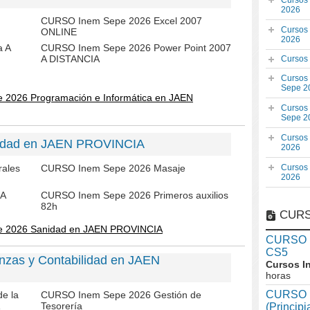
Cursos
2026
CURSO Inem Sepe 2026 Excel 2007
Cursos
ONLINE
2026
a A
CURSO Inem Sepe 2026 Power Point 2007
A DISTANCIA
Cursos
Cursos
Sepe 2
 2026 Programación e Informática en JAEN
Cursos
Sepe 2
Cursos
nidad en JAEN PROVINCIA
2026
rales
CURSO Inem Sepe 2026 Masaje
Cursos
2026
 A
CURSO Inem Sepe 2026 Primeros auxilios
82h
CURS
e 2026 Sanidad en JAEN PROVINCIA
CURSO In
CS5
nzas y Contabilidad en JAEN
Cursos I
horas
CURSO I
e la
CURSO Inem Sepe 2026 Gestión de
Tesorería
(Princip