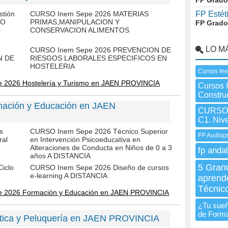
FP Grado
tión
CURSO Inem Sepe 2026 MATERIAS
FP Estét
SO
PRIMAS,MANIPULACION Y
FP Grado
O
CONSERVACION ALIMENTOS
LO M
CURSO Inem Sepe 2026 PREVENCION DE
N DE
RIESGOS LABORALES ESPECIFICOS EN
HOSTELERIA
Cursos In
e 2026 Hostelería y Turismo en JAEN PROVINCIA
Cursos 
Construc
mación y Educación en JAEN
CURSO I
C1. Niv
s
CURSO Inem Sepe 2026 Técnico Superior
FP Audiopr
ral
en Intervención Psicoeducativa en
Alteraciones de Conducta en Niños de 0 a 3
fp andal
años A DISTANCIA
5 Gran
iclo
CURSO Inem Sepe 2026 Diseño de cursos
e-learning A DISTANCIA
aprende
Técnic
e 2026 Formación y Educación en JAEN PROVINCIA
¿Tu sueñ
de Form
tica y Peluquería en JAEN PROVINCIA