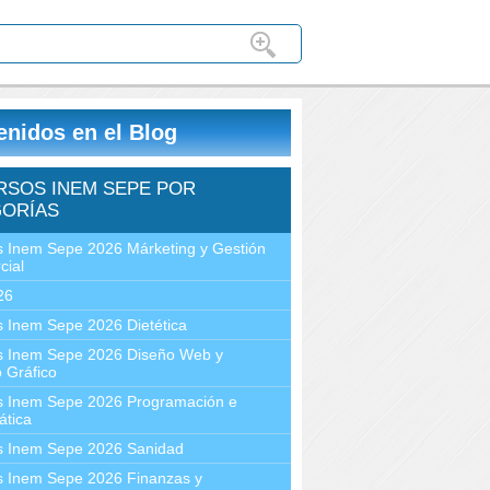
enidos en el Blog
RSOS INEM SEPE POR
ORÍAS
 Inem Sepe 2026 Márketing y Gestión
cial
26
 Inem Sepe 2026 Dietética
s Inem Sepe 2026 Diseño Web y
 Gráfico
s Inem Sepe 2026 Programación e
ática
s Inem Sepe 2026 Sanidad
s Inem Sepe 2026 Finanzas y