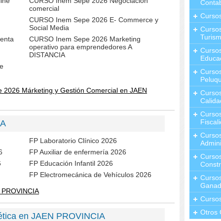
ine
CURSO Inem Sepe 2026 Negociación
Contab
comercial
Curso
CURSO Inem Sepe 2026 E- Commerce y
Social Media
Cursos
Turis
enta
CURSO Inem Sepe 2026 Marketing
operativo para emprendedores A
Curso
DISTANCIA
Educa
e
Cursos
Peluqu
 2026 Márketing y Gestión Comercial en JAEN
Curso
Calida
Curso
Fiscal
IA
Curso
FP Laboratorio Clínico 2026
Admini
6
FP Auxiliar de enfermería 2026
Cursos
6
FP Educación Infantil 2026
Constr
FP Electromecánica de Vehículos 2026
Cursos
Ganad
N PROVINCIA
Curso
Otros 
tética en JAEN PROVINCIA