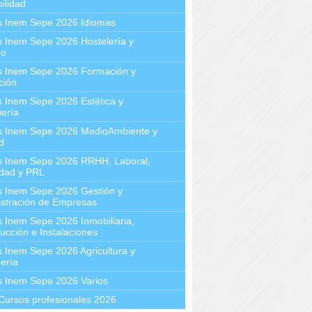
ilidad
s Inem Sepe 2026 Idiomas
 Inem Sepe 2026 Hostelería y
mo
s Inem Sepe 2026 Formación y
ción
 Inem Sepe 2026 Estética y
ería
s Inem Sepe 2026 MedioAmbiente y
d
s Inem Sepe 2026 RRHH, Laboral,
idad y PRL
s Inem Sepe 2026 Gestión y
stración de Empresas
 Inem Sepe 2026 Inmobiliaria,
ucción e Instalaciones
 Inem Sepe 2026 Agricultura y
ería
s Inem Sepe 2026 Varios
Cursos profesionales 2026