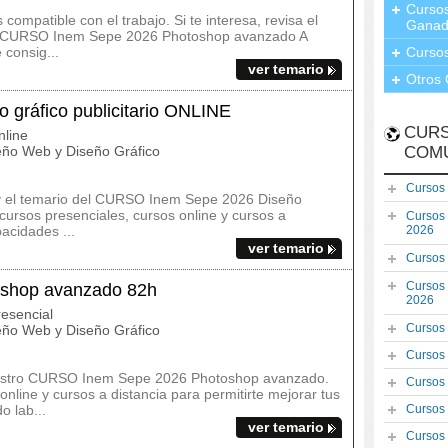
Cursos
ompatible con el trabajo. Si te interesa, revisa el
Ganad
 del CURSO Inem Sepe 2026 Photoshop avanzado A
consig...
Curso
ver temario
Otros 
gráfico publicitario ONLINE
CURS
line
ño Web y Diseño Gráfico
COM
Cursos
s y el temario del CURSO Inem Sepe 2026 Diseño
cursos presenciales, cursos online y cursos a
Cursos
pacidades ...
2026
ver temario
Cursos
Cursos
shop avanzado 82h
2026
esencial
Cursos
ño Web y Diseño Gráfico
Cursos
nuestro CURSO Inem Sepe 2026 Photoshop avanzado.
Cursos
nline y cursos a distancia para permitirte mejorar tus
 lab...
Cursos
ver temario
Cursos