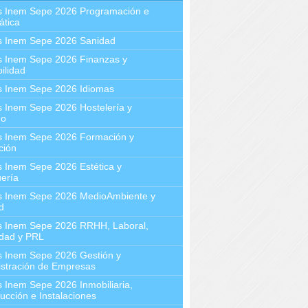
s Inem Sepe 2026 Programación e
ática
s Inem Sepe 2026 Sanidad
s Inem Sepe 2026 Finanzas y
ilidad
s Inem Sepe 2026 Idiomas
 Inem Sepe 2026 Hostelería y
mo
s Inem Sepe 2026 Formación y
ción
 Inem Sepe 2026 Estética y
ería
s Inem Sepe 2026 MedioAmbiente y
d
s Inem Sepe 2026 RRHH, Laboral,
idad y PRL
s Inem Sepe 2026 Gestión y
stración de Empresas
 Inem Sepe 2026 Inmobiliaria,
ucción e Instalaciones