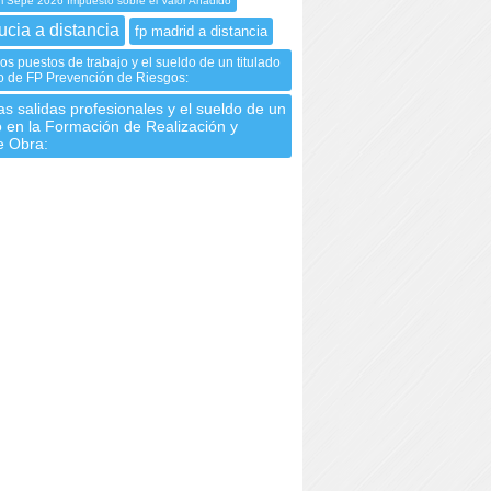
Sepe 2026 Impuesto sobre el Valor Añadido
ucia a distancia
fp madrid a distancia
os puestos de trabajo y el sueldo de un titulado
o de FP Prevención de Riesgos:
s salidas profesionales y el sueldo de un
 en la Formación de Realización y
e Obra: