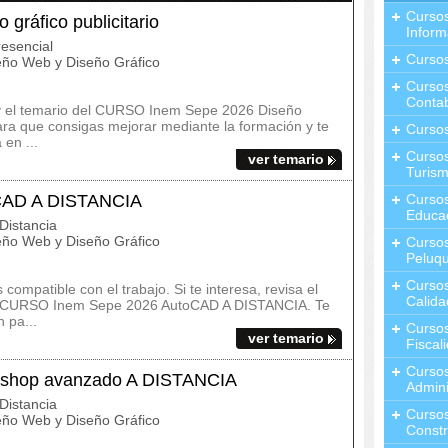
Curso
ráfico publicitario
Inform
esencial
Curso
ño Web y Diseño Gráfico
Curso
Contab
s y el temario del CURSO Inem Sepe 2026 Diseño
para que consigas mejorar mediante la formación y te
Curso
en ...
Cursos
ver temario
Turis
CAD A DISTANCIA
Curso
Educa
Distancia
ño Web y Diseño Gráfico
Cursos
Peluqu
Curso
ompatible con el trabajo. Si te interesa, revisa el
Calida
 del CURSO Inem Sepe 2026 AutoCAD A DISTANCIA. Te
 pa...
Curso
ver temario
Fiscal
Curso
shop avanzado A DISTANCIA
Admini
Distancia
Cursos
ño Web y Diseño Gráfico
Constr