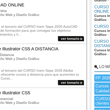
Gráfico
-
CAD ONLINE
CURSO I
line
ONLINE
ño Web y Diseño Gráfico
Cursos I
Gráfico
-
CURSO I
os y el temario del CURSO Inem Sepe 2026 AutoCAD
de formación para que consigas tus objetivos
Cursos I
imientos y h...
Gráfico
-
ver temario
CURSO I
DISTAN
Illustrator CS5 A DISTANCIA
Cursos I
Gráfico
-
Distancia
ño Web y Diseño Gráfico
LO M
s y el temario del CURSO Inem Sepe 2026 Adobe
ofrecerte cursos a distancia para que aumentes tu
FP 202
 Curso...
ver temario
Cursos
Calidad
llustrator CS5
esencial
CURSO I
ño Web y Diseño Gráfico
cliente