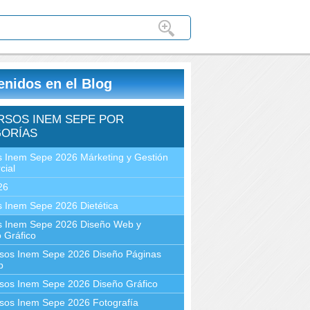
enidos en el Blog
RSOS INEM SEPE POR
ORÍAS
 Inem Sepe 2026 Márketing y Gestión
cial
26
 Inem Sepe 2026 Dietética
s Inem Sepe 2026 Diseño Web y
 Gráfico
sos Inem Sepe 2026 Diseño Páginas
b
sos Inem Sepe 2026 Diseño Gráfico
sos Inem Sepe 2026 Fotografía