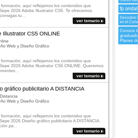
CURSO Inem 
a formación, aquí reflejamos los contenidos que
fp andal
Sepe 2026 Adobe Illustrator CS5. Te ofrecemos
onsigas tu...
Descubre l
ver temario
en el Curs
Conoce la
Illustrator CS5 ONLINE
graduado
Planes d
line
ño Web y Diseño Gráfico
a formación, aquí reflejamos los contenidos que
 Sepe 2026 Adobe Illustrator CS5 ONLINE. Queremos
umentes...
ver temario
gráfico publicitario A DISTANCIA
Distancia
ño Web y Diseño Gráfico
a formación, aquí reflejamos los contenidos que
Sepe 2026 Diseño gráfico publicitario A DISTANCIA.
ión pa...
ver temario