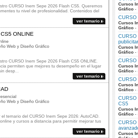
Cursos I
nuestro CURSO Inem Sepe 2026 Flash CS5. Queremos
Gráfico
-
umentes tu nivel de profesionalidad. Contenidos del
CURSO I
ver temario
Cursos I
Gráfico
-
h CS5 ONLINE
CURSO I
line
publicit
ño Web y Diseño Gráfico
Cursos I
Gráfico
-
CURSO I
nuestro CURSO Inem Sepe 2026 Flash CS5 ONLINE.
ancia permiten que mejores tu desempeño en el lugar
Cursos I
in desp...
Gráfico
-
ver temario
CURSO I
Cursos I
CAD
Gráfico
-
esencial
CURSO In
ño Web y Diseño Gráfico
CS5
Cursos I
Gráfico
-
s y el temario del CURSO Inem Sepe 2026: AutoCAD.
nline y cursos a distancia para permitir mejorar tus
CURSO I
avanzad
ver temario
Cursos I