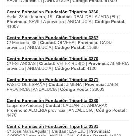
SEVILLA provincia | ANDALUCÍA |
Código Postal:
41300
Centro Formación Fundación Tripartita 3366
Avda. 28 de febrero, 15 |
Ciudad:
REAL DE LA JARA (EL) |
Provincia:
SEVILLA provincia | ANDALUCÍA |
Código Postal:
41007
Centro Formación Fundación Tripartita 3367
C/ Mercado, 38 |
Ciudad:
OLVERA |
Provincia:
CADIZ
provincia | ANDALUCÍA |
Código Postal:
11690
Centro Formación Fundación Tripartita 3370
C/ ESTANCIAS |
Ciudad:
VELEZ RUBIO |
Provincia:
ALMERIA
provincia | ANDALUCÍA |
Código Postal:
4120
Centro Formación Fundación Tripartita 3371
PASEO DE ESPAÑA |
Ciudad:
JIMENA |
Provincia:
JAEN
PROVINCIA | ANDALUCÍA |
Código Postal:
23009
Centro Formación Fundación Tripartita 3380
Laujar de Andarax |
Ciudad:
LAUJAR DE ANDARAX |
Provincia:
ALMERIA provincia | ANDALUCÍA |
Código Postal:
4470
Centro Formación Fundación Tripartita 3381
C/ José María Aguilar |
Ciudad:
ESPEJO |
Provincia: