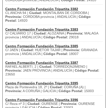
CORDOBA provincia | ANDALUCÍA |
Código Postal:
14920
Centro Formación Fundación Tripartita 3382
CL ANCHA 94 |
Ciudad:
MONTALBAN DE CORDOBA |
Provincia:
CORDOBA provincia | ANDALUCÍA |
Código
Postal:
14920
Centro Formación Fundación Tripartita 3383
C/ CALVARIO 17 |
Ciudad:
ALOZAINA |
Provincia:
MALAGA
provincia | ANDALUCÍA |
Código Postal:
29018
Centro Formación Fundación Tripartita 3385
C/ JAEN |
Ciudad:
HUETOR TAJAR |
Provincia:
GRANADA
provincia | ANDALUCÍA |
Código Postal:
18007
Centro Formación Fundación Tripartita 3387
RAFAEL ALBERTI, 2 |
Ciudad:
TORREDONJIMENO |
Provincia:
JAEN PROVINCIA | ANDALUCÍA |
Código Postal:
23650
Centro Formación Fundación Tripartita 3395
Plaza de Pontevedra 18, 2º |
Ciudad:
CORUÑA (A) |
Provincia:
A CORUÑA | GALICIA |
Código Postal:
15003
Centro Formación Fundación Tripartita 3396
C/ Reza nº 3 |
Ciudad:
OURENSE |
Provincia:
OURENSE
provincia | GALICIA |
Código Postal:
32003