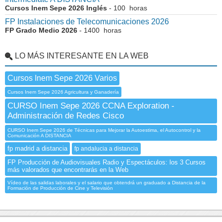
Cursos Inem Sepe 2026 Inglés
- 100 horas
FP Instalaciones de Telecomunicaciones 2026
FP Grado Medio 2026
- 1400 horas
LO MÁS INTERESANTE EN LA WEB
Cursos Inem Sepe 2026 Varios
Cursos Inem Sepe 2026 Agricultura y Ganadería
CURSO Inem Sepe 2026 CCNA Exploration -
Administración de Redes Cisco
CURSO Inem Sepe 2026 de Técnicas para Mejorar la Autoestima, el Autocontrol y la
Comunicación A DISTANCIA
fp madrid a distancia
fp andalucia a distancia
FP Producción de Audiovisuales Radio y Espectáculos: los 3 Cursos
más valorados que encontrarás en la Web
Vídeo de las salidas laborales y el salario que obtendrá un graduado a Distancia de la
Formación de Producción de Cine y Televisión