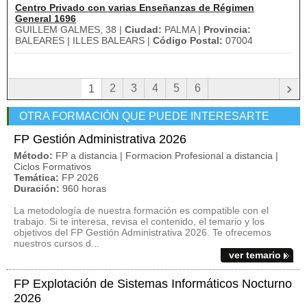
Centro Privado con varias Enseñanzas de Régimen
General 1696
GUILLEM GALMES, 38 |
Ciudad:
PALMA |
Provincia:
BALEARES | ILLES BALEARS |
Código Postal:
07004
›
2
3
4
5
6
1
OTRA FORMACIÓN QUE PUEDE INTERESARTE
FP Gestión Administrativa 2026
Método:
FP a distancia | Formacion Profesional a distancia |
Ciclos Formativos
Temática:
FP 2026
Duración:
960 horas
La metodología de nuestra formación es compatible con el
trabajo. Si te interesa, revisa el contenido, el temario y los
objetivos del FP Gestión Administrativa 2026. Te ofrecemos
nuestros cursos d...
ver temario
FP Explotación de Sistemas Informáticos Nocturno
2026