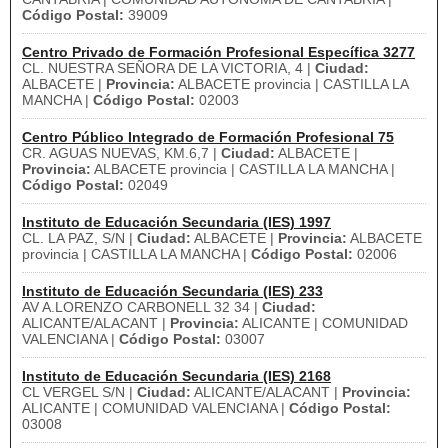
Código Postal:
39009
Centro Privado de Formación Profesional Específica 3277
CL. NUESTRA SEÑORA DE LA VICTORIA, 4 |
Ciudad:
ALBACETE |
Provincia:
ALBACETE provincia | CASTILLA LA
MANCHA |
Código Postal:
02003
Centro Público Integrado de Formación Profesional 75
CR. AGUAS NUEVAS, KM.6,7 |
Ciudad:
ALBACETE |
Provincia:
ALBACETE provincia | CASTILLA LA MANCHA |
Código Postal:
02049
Instituto de Educación Secundaria (IES) 1997
CL. LA PAZ, S/N |
Ciudad:
ALBACETE |
Provincia:
ALBACETE
provincia | CASTILLA LA MANCHA |
Código Postal:
02006
Instituto de Educación Secundaria (IES) 233
AV A.LORENZO CARBONELL 32 34 |
Ciudad:
ALICANTE/ALACANT |
Provincia:
ALICANTE | COMUNIDAD
VALENCIANA |
Código Postal:
03007
Instituto de Educación Secundaria (IES) 2168
CL VERGEL S/N |
Ciudad:
ALICANTE/ALACANT |
Provincia:
ALICANTE | COMUNIDAD VALENCIANA |
Código Postal:
03008