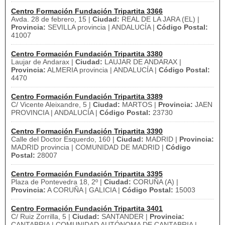
Centro Formación Fundación Tripartita 3366
Avda. 28 de febrero, 15 |
Ciudad:
REAL DE LA JARA (EL) |
Provincia:
SEVILLA provincia | ANDALUCÍA |
Código Postal:
41007
Centro Formación Fundación Tripartita 3380
Laujar de Andarax |
Ciudad:
LAUJAR DE ANDARAX |
Provincia:
ALMERIA provincia | ANDALUCÍA |
Código Postal:
4470
Centro Formación Fundación Tripartita 3389
C/ Vicente Aleixandre, 5 |
Ciudad:
MARTOS |
Provincia:
JAEN
PROVINCIA | ANDALUCÍA |
Código Postal:
23730
Centro Formación Fundación Tripartita 3390
Calle del Doctor Esquerdo, 160 |
Ciudad:
MADRID |
Provincia:
MADRID provincia | COMUNIDAD DE MADRID |
Código
Postal:
28007
Centro Formación Fundación Tripartita 3395
Plaza de Pontevedra 18, 2º |
Ciudad:
CORUÑA (A) |
Provincia:
A CORUÑA | GALICIA |
Código Postal:
15003
Centro Formación Fundación Tripartita 3401
C/ Ruiz Zorrilla, 5 |
Ciudad:
SANTANDER |
Provincia:
CANTABRIA | COMUNIDAD AUTÓNOMA DE CANTABRIA |