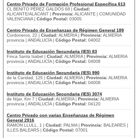
Centro Privado de Formación Profesional Específica 613
CL BENITO PÉREZ GALDÓS 68 |
Ciudad:
ALICANTE/ALACANT |
Provincia:
ALICANTE | COMUNIDAD
VALENCIANA |
Código Postal:
03005
Centro Privado de Enseñanzas de Régimen General 189
Cordoneros, 22 |
Ciudad:
ALMERIA |
Provincia:
ALMERIA
provincia | ANDALUCÍA |
Código Postal:
04002
Instituto de Educación Secundaria (IES) 83
Finca Santa Isabel |
Ciudad:
ALMERIA |
Provincia:
ALMERIA
provincia | ANDALUCÍA |
Código Postal:
04008
Instituto de Educación Secundaria (IES) 990
de la Caridad, 125 |
Ciudad:
ALMERIA |
Provincia:
ALMERIA
provincia | ANDALUCÍA |
Código Postal:
04008
Instituto de Educación Secundaria (IES) 3074
de Níjar, Km 7 |
Ciudad:
ALMERIA |
Provincia:
ALMERIA
provincia | ANDALUCÍA |
Código Postal:
04120
Centro Privado con varias Enseñanzas de Régimen
General 2916
RAMON LLULL, 1 |
Ciudad:
PALMA |
Provincia:
BALEARES |
ILLES BALEARS |
Código Postal:
07001