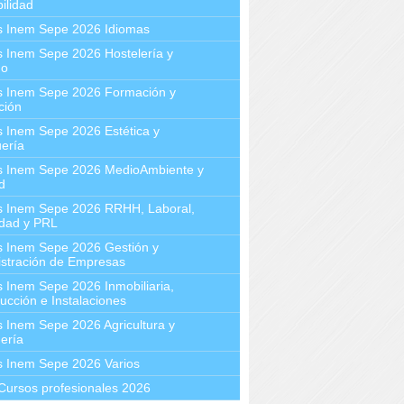
ilidad
s Inem Sepe 2026 Idiomas
 Inem Sepe 2026 Hostelería y
mo
s Inem Sepe 2026 Formación y
ción
 Inem Sepe 2026 Estética y
ería
s Inem Sepe 2026 MedioAmbiente y
d
s Inem Sepe 2026 RRHH, Laboral,
idad y PRL
s Inem Sepe 2026 Gestión y
stración de Empresas
 Inem Sepe 2026 Inmobiliaria,
ucción e Instalaciones
 Inem Sepe 2026 Agricultura y
ería
s Inem Sepe 2026 Varios
Cursos profesionales 2026