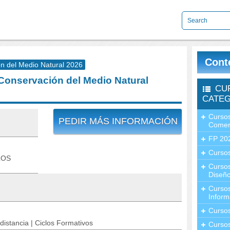
Cont
ón del Medio Natural 2026
 Conservación del Medio Natural
CU
CATEG
Cursos
PEDIR MÁS INFORMACIÓN
Comer
FP 20
Cursos
LOS
Curso
Diseño
Curso
Inform
Curso
distancia | Ciclos Formativos
Curso