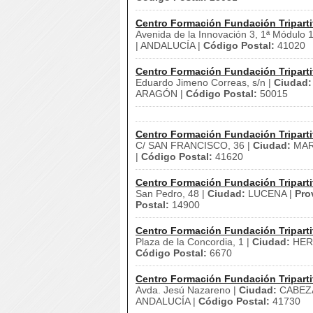
Centro Formación Fundación Triparti
Avenida de la Innovación 3, 1ª Módulo 
| ANDALUCÍA |
Código Postal:
41020
Centro Formación Fundación Triparti
Eduardo Jimeno Correas, s/n |
Ciudad:
ARAGÓN |
Código Postal:
50015
Centro Formación Fundación Triparti
C/ SAN FRANCISCO, 36 |
Ciudad:
MAR
|
Código Postal:
41620
Centro Formación Fundación Triparti
San Pedro, 48 |
Ciudad:
LUCENA |
Pro
Postal:
14900
Centro Formación Fundación Triparti
Plaza de la Concordia, 1 |
Ciudad:
HER
Código Postal:
6670
Centro Formación Fundación Triparti
Avda. Jesú Nazareno |
Ciudad:
CABEZA
ANDALUCÍA |
Código Postal:
41730