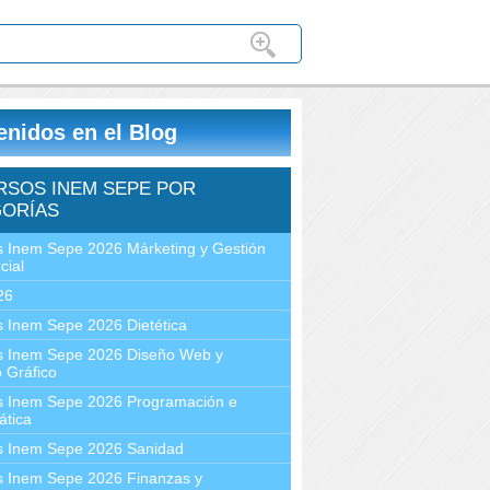
enidos en el Blog
RSOS INEM SEPE POR
ORÍAS
 Inem Sepe 2026 Márketing y Gestión
cial
26
 Inem Sepe 2026 Dietética
s Inem Sepe 2026 Diseño Web y
 Gráfico
s Inem Sepe 2026 Programación e
ática
s Inem Sepe 2026 Sanidad
s Inem Sepe 2026 Finanzas y