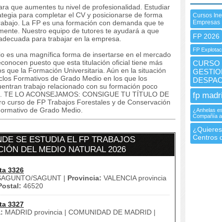
ra que aumentes tu nivel de profesionalidad. Estudiar
ategia para completar el CV y posicionarse de forma
Cursos Ine
trabajo. La FP es una formación con demanda que te
Empresas
lmente. Nuestro equipo de tutores te ayudará a que
FP 2026
 adecuada para trabajar en la empresa.
FP Explotac
o es una magnífica forma de insertarse en el mercado
conocen puesto que esta titulación oficial tiene más
CURSO 
os que la Formación Universitaria. Aún en la situación
GESTIO
iclos Formativos de Grado Medio en los que los
DESPA
cuentran trabajo relacionado con su formación poco
dios. TE LO ACONSEJAMOS: CONSIGUE TU TÍTULO DE
fp madr
curso de FP Trabajos Forestales y de Conservación
 Formativo de Grado Medio.
¿Anhelas est
Compañía a 
¿Quieres 
Centros 
E SE ESTUDIA EL FP TRABAJOS
IÓN DEL MEDIO NATURAL 2026
ta 3326
AGUNTO/SAGUNT |
Provincia:
VALENCIA provincia
ostal:
46520
ta 3327
:
MADRID provincia | COMUNIDAD DE MADRID |