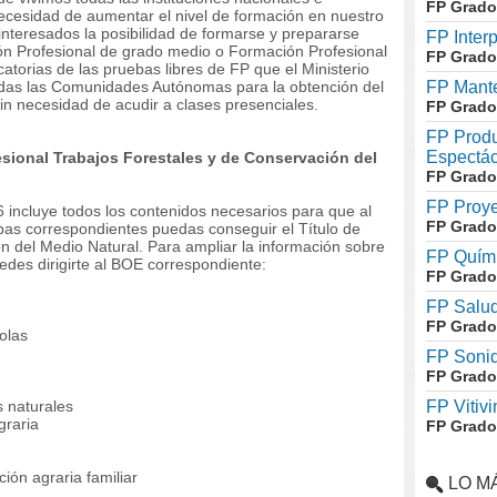
FP Grado
necesidad de aumentar el nivel de formación en nuestro
nteresados la posibilidad de formarse y prepararse
FP Inter
ión Profesional de grado medio o Formación Profesional
FP Grado
atorias de las pruebas libres de FP que el Ministerio
das las Comunidades Autónomas para la obtención del
FP Mante
sin necesidad de acudir a clases presenciales.
FP Grado
FP Produ
Espectác
ional Trabajos Forestales y de Conservación del
FP Grado
FP Proye
 incluye todos los contenidos necesarios para que al
FP Grado
ebas correspondientes puedas conseguir el Título de
n del Medio Natural. Para ampliar la información sobre
FP Quími
edes dirigirte al BOE correspondiente:
FP Grado
FP Salud
FP Grado
olas
FP Soni
FP Grado
s naturales
FP Vitivi
graria
FP Grado
ión agraria familiar
LO M