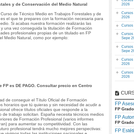
Cursos
stales y de Conservación del Medio Natural
2026
Cursos
el Curso de Técnico Medio en Trabajos Forestales y de
2026
es el que te prepares con la formación necesaria para
edio. Si acabas nuestra formación realizarás las
Cursos
y una vez conseguida la titulación de Formación
idades profesionales propias de un titulado en FP
Cursos
el Medio Natural, como por ejemplo:
Sepe 2
Cursos
Sepe 2
Cursos
2026
Cursos
2026
 FP es DE PAGO. Consultar precio en Centro
CURS
dad de conseguir el Título Oficial de Formación
FP Aseso
os horarios que tú quieras y sin necesidad de acudir a
FP Grado
onal ofrece títulos oficiales que responde a la
 de trabajo solicitan. España necesita técnicos medios
FP Auto
riores de Formación Profesional (varios informes
FP Grado
ran) para aumentar su competitividad. Con las
 futuro profesional tendrá mucho mejores perspectivas:
FP Estét
 vivimos todas las instituciones nacionales e