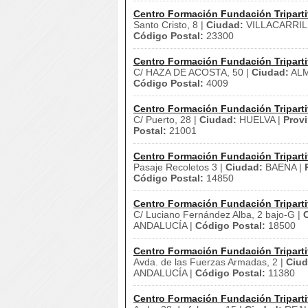
Centro Formación Fundación Triparti
Santo Cristo, 8 |
Ciudad:
VILLACARRIL
Código Postal:
23300
Centro Formación Fundación Triparti
C/ HAZA DE ACOSTA, 50 |
Ciudad:
ALM
Código Postal:
4009
Centro Formación Fundación Triparti
C/ Puerto, 28 |
Ciudad:
HUELVA |
Provi
Postal:
21001
Centro Formación Fundación Triparti
Pasaje Recoletos 3 |
Ciudad:
BAENA |
Código Postal:
14850
Centro Formación Fundación Triparti
C/ Luciano Fernández Alba, 2 bajo-G |
ANDALUCÍA |
Código Postal:
18500
Centro Formación Fundación Triparti
Avda. de las Fuerzas Armadas, 2 |
Ciud
ANDALUCÍA |
Código Postal:
11380
Centro Formación Fundación Triparti