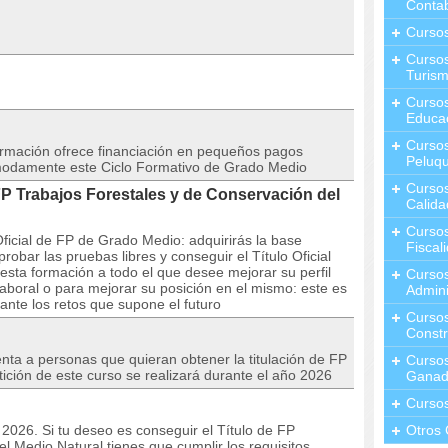
Contab
Curso
Cursos
Turis
Curso
Educa
Cursos
rmación ofrece financiación en pequeños pagos
Peluqu
modamente este Ciclo Formativo de Grado Medio
Curso
P Trabajos Forestales y de Conservación del
Calida
Curso
ficial de FP de Grado Medio: adquirirás la base
Fiscal
bar las pruebas libres y conseguir el Título Oficial
a formación a todo el que desee mejorar su perfil
Curso
laboral o para mejorar su posición en el mismo: este es
Admini
nte los retos que supone el futuro
Cursos
Constr
nta a personas que quieran obtener la titulación de FP
Cursos
ición de este curso se realizará durante el año 2026
Ganad
Curso
o 2026. Si tu deseo es conseguir el Título de FP
Otros 
l Medio Natural tienes que cumplir los requisitos