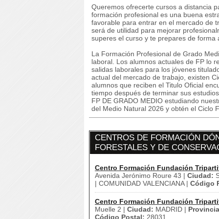
Queremos ofrecerte cursos a distancia pa
formación profesional es una buena estr
favorable para entrar en el mercado de 
será de utilidad para mejorar profesiona
superes el curso y te prepares de forma
La Formación Profesional de Grado Medi
laboral. Los alumnos actuales de FP lo re
salidas laborales para los jóvenes titulad
actual del mercado de trabajo, existen C
alumnos que reciben el Titulo Oficial en
tiempo después de terminar sus estu
FP DE GRADO MEDIO estudiando nuestro 
del Medio Natural 2026 y obtén el Ciclo
CENTROS DE FORMACIÓN DÓND
FORESTALES Y DE CONSERVAC
Centro Formación Fundación Triparti
Avenida Jerónimo Roure 43 |
Ciudad:
S
| COMUNIDAD VALENCIANA |
Código P
Centro Formación Fundación Triparti
Muelle 2 |
Ciudad:
MADRID |
Provincia
Código Postal:
28031