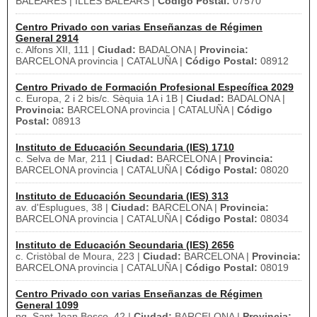
BALEARES | ILLES BALEARS |
Código Postal:
07570
Centro Privado con varias Enseñanzas de Régimen
General 2914
c. Alfons XII, 111 |
Ciudad:
BADALONA |
Provincia:
BARCELONA provincia | CATALUÑA |
Código Postal:
08912
Centro Privado de Formación Profesional Específica 2029
c. Europa, 2 i 2 bis/c. Sèquia 1A i 1B |
Ciudad:
BADALONA |
Provincia:
BARCELONA provincia | CATALUÑA |
Código
Postal:
08913
Instituto de Educación Secundaria (IES) 1710
c. Selva de Mar, 211 |
Ciudad:
BARCELONA |
Provincia:
BARCELONA provincia | CATALUÑA |
Código Postal:
08020
Instituto de Educación Secundaria (IES) 313
av. d'Esplugues, 38 |
Ciudad:
BARCELONA |
Provincia:
BARCELONA provincia | CATALUÑA |
Código Postal:
08034
Instituto de Educación Secundaria (IES) 2656
c. Cristòbal de Moura, 223 |
Ciudad:
BARCELONA |
Provincia:
BARCELONA provincia | CATALUÑA |
Código Postal:
08019
Centro Privado con varias Enseñanzas de Régimen
General 1099
pg. Sant Joan Bosco, 42 |
Ciudad:
BARCELONA |
Provincia: