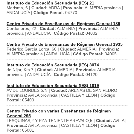
Instituto de Educación Secundaria (IES) 21
Marisma, 6 |
Ciudad:
ADRA |
Provincia:
ALMERIA provincia |
ANDALUCÍA |
Código Postal:
04770
Centro Privado de Enseñanzas de Régimen General 189
Cordoneros, 22 |
Ciudad:
ALMERIA |
Provincia:
ALMERIA
provincia | ANDALUCÍA |
Código Postal:
04002
Centro Privado de Enseñanzas de Régimen General 1935
Federico García Lorca, 60 |
Ciudad:
ALMERIA |
Provincia:
ALMERIA provincia | ANDALUCÍA |
Código Postal:
04005
Instituto de Educación Secundaria (IES) 3074
de Níjar, Km 7 |
Ciudad:
ALMERIA |
Provincia:
ALMERIA
provincia | ANDALUCÍA |
Código Postal:
04120
Instituto de Educación Secundaria (IES) 1819
AV.DE LOURDES S/N |
Ciudad:
ARENAS DE SAN PEDRO |
Provincia:
AVILA provincia | CASTILLA Y LEÓN |
Código
Postal:
05400
Centro Privado con varias Enseñanzas de Régimen
General 295
LESQUINAS,2 Y PZA.TENIENTE AREVALO,5 |
Ciudad:
AVILA |
Provincia:
AVILA provincia | CASTILLA Y LEÓN |
Código
Postal:
05001