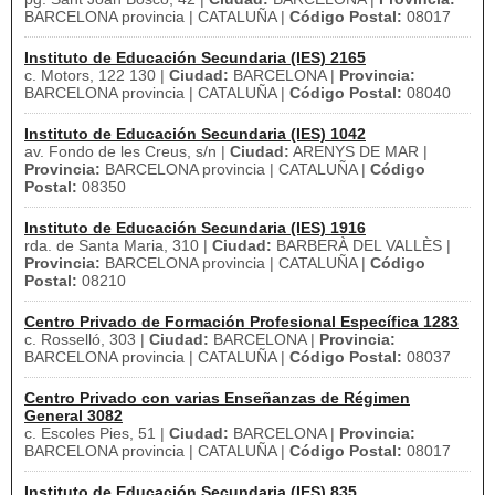
BARCELONA provincia | CATALUÑA |
Código Postal:
08017
Instituto de Educación Secundaria (IES) 2165
c. Motors, 122 130 |
Ciudad:
BARCELONA |
Provincia:
BARCELONA provincia | CATALUÑA |
Código Postal:
08040
Instituto de Educación Secundaria (IES) 1042
av. Fondo de les Creus, s/n |
Ciudad:
ARENYS DE MAR |
Provincia:
BARCELONA provincia | CATALUÑA |
Código
Postal:
08350
Instituto de Educación Secundaria (IES) 1916
rda. de Santa Maria, 310 |
Ciudad:
BARBERÀ DEL VALLÈS |
Provincia:
BARCELONA provincia | CATALUÑA |
Código
Postal:
08210
Centro Privado de Formación Profesional Específica 1283
c. Rosselló, 303 |
Ciudad:
BARCELONA |
Provincia:
BARCELONA provincia | CATALUÑA |
Código Postal:
08037
Centro Privado con varias Enseñanzas de Régimen
General 3082
c. Escoles Pies, 51 |
Ciudad:
BARCELONA |
Provincia:
BARCELONA provincia | CATALUÑA |
Código Postal:
08017
Instituto de Educación Secundaria (IES) 835