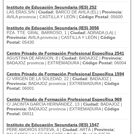
Instituto de Educación Secundaria (IES) 252
LAS ERAS,S/N |
Ciudad:
BARCO DE AVILA (EL) |
Provincia:
AVILA provincia | CASTILLA Y LEÓN |
Código Postal:
05600
Instituto de Educación Secundaria (IES) 3056
PZA. TTE. GRAL. BARROSO, 1 |
Ciudad:
ADRADA (LA) |
Provincia:
AVILA provincia | CASTILLA Y LEÓN |
Código
Postal:
05430
Centro Privado de Formación Profesional Específica 2541
AGUSTINA DE ARAGON, 8 |
Ciudad:
BADAJOZ |
Provincia:
BADAJOZ provincia | EXTREMADURA |
Código Postal:
06004
Centro Privado de Formación Profesional Específica 1594
C/ VIRGEN DE LA SOLEDAD, 22 |
Ciudad:
BADAJOZ |
Provincia:
BADAJOZ provincia | EXTREMADURA |
Código
Postal:
06001
Centro Privado de Formación Profesional Específica 969
C/ JACINTA GARCÍA HERNÁNDEZ, 13 |
Ciudad:
BADAJOZ |
Provincia:
BADAJOZ provincia | EXTREMADURA |
Código
Postal:
06011
Instituto de Educación Secundaria (IES) 1547
PERE AMORÓS ESTEVA, 4 |
Ciudad:
ARTÀ |
Provincia: