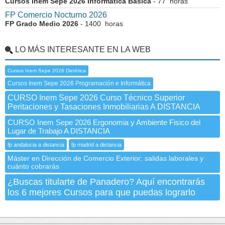
Cursos Inem Sepe 2026 Informática Básica
- 77 horas
FP Comercio Nocturno 2026
FP Grado Medio 2026
- 1400 horas
LO MÁS INTERESANTE EN LA WEB
Cursos Inem Sepe 2026 Dietética
Cursos Inem Sepe 2026 Programación e Informática
CURSO Inem Sepe 2026 Curso Técnico Superior
Peritaciones y Tasaciones Inmobiliarias A DISTANCIA
CURSO Inem Sepe 2026 Ergonomia y Ambiente Fisico del
Lugar de Trabajo A DISTANCIA
fp andalucia a distancia
fp madrid a distancia
Máster en Dirección de Comercio Exterior: salidas laborales y
cuánto cobrarás
¿Buscas titularte de Panadero? Aquí encontrarás
los 6 mejores Cursos para que puedas lograrlo