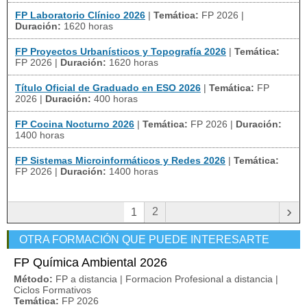
FP Laboratorio Clínico 2026
|
Temática:
FP 2026
|
Duración:
1620 horas
FP Proyectos Urbanísticos y Topografía 2026
|
Temática:
FP 2026
|
Duración:
1620 horas
Título Oficial de Graduado en ESO 2026
|
Temática:
FP
2026
|
Duración:
400 horas
FP Cocina Nocturno 2026
|
Temática:
FP 2026
|
Duración:
1400 horas
FP Sistemas Microinformáticos y Redes 2026
|
Temática:
FP 2026
|
Duración:
1400 horas
›
2
1
OTRA FORMACIÓN QUE PUEDE INTERESARTE
FP Química Ambiental 2026
Método:
FP a distancia | Formacion Profesional a distancia |
Ciclos Formativos
Temática:
FP 2026