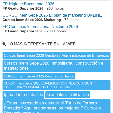
FP Higiene Bucodental 2026
FP Grado Superior 2026
- 960 horas
CURSO Inem Sepe 2026 El plan de marketing ONLINE
Cursos Inem Sepe 2026 Marketing
- 72 horas
FP Comercio Internacional Nocturno 2026
FP Grado Superior 2026
- 2000 horas
LO MÁS INTERESANTE EN LA WEB
Cursos Inem Sepe 2026 Gestión y Administración de Empresas
Cursos Inem Sepe 2026 Inmobiliaria, Construcción e
Instalaciones
CURSO Inem Sepe 2026 Word 2007 Básico
CURSO Inem Sepe 2026 CUALIFICACION, NEGOCIACION
COLECTIVA Y FORMACION PROFESIONAL
fp madrid a distancia
fp andalucia a distancia
¿Estás interesado en obtener el Título de Tornero
Fresador? Aquí encontrarás los mejores 7 Cursos a