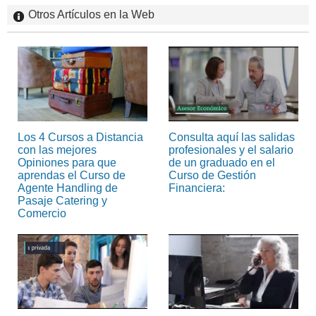
Otros Artículos en la Web
Los 4 Cursos a Distancia
Consulta aquí las salidas
con las mejores
profesionales y el salario
Opiniones para que
de un graduado en el
aprendas el Curso de
Curso de Gestión
Agente Handling de
Financiera:
Pasaje Catering y
Comercio