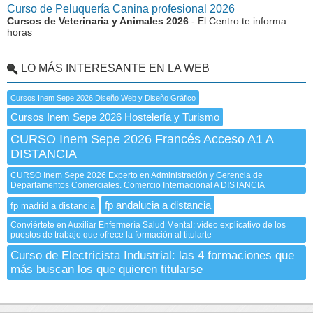
Curso de Peluquería Canina profesional 2026
Cursos de Veterinaria y Animales 2026
- El Centro te informa
horas
LO MÁS INTERESANTE EN LA WEB
Cursos Inem Sepe 2026 Diseño Web y Diseño Gráfico
Cursos Inem Sepe 2026 Hostelería y Turismo
CURSO Inem Sepe 2026 Francés Acceso A1 A
DISTANCIA
CURSO Inem Sepe 2026 Experto en Administración y Gerencia de
Departamentos Comerciales. Comercio Internacional A DISTANCIA
fp andalucia a distancia
fp madrid a distancia
Conviértete en Auxiliar Enfermería Salud Mental: vídeo explicativo de los
puestos de trabajo que ofrece la formación al titularte
Curso de Electricista Industrial: las 4 formaciones que
más buscan los que quieren titularse