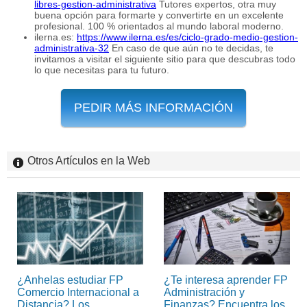
libres-gestion-administrativa
Tutores expertos, otra muy
buena opción para formarte y convertirte en un excelente
profesional. 100 % orientados al mundo laboral moderno.
ilerna.es:
https://www.ilerna.es/es/ciclo-grado-medio-gestion-
administrativa-32
En caso de que aún no te decidas, te
invitamos a visitar el siguiente sitio para que descubras todo
lo que necesitas para tu futuro.
PEDIR MÁS INFORMACIÓN
Otros Artículos en la Web
¿Anhelas estudiar FP
¿Te interesa aprender FP
Comercio Internacional a
Administración y
Distancia? Los
Finanzas? Encuentra los