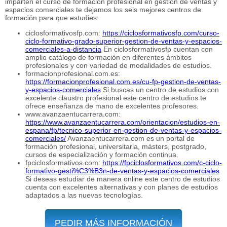
imparten el curso de formación profesional en gestión de ventas y
espacios comerciales te dejamos los seis mejores centros de
formación para que estudies:
ciclosformativosfp.com:
https://ciclosformativosfp.com/curso-
ciclo-formativo-grado-superior-gestion-de-ventas-y-espacios-
comerciales-a-distancia
En ciclosformativosfp cuentan con
amplio catálogo de formación en diferentes ámbitos
profesionales y con variedad de modalidades de estudios.
formacionprofesional.com.es:
https://formacionprofesional.com.es/cu-fp-gestion-de-ventas-
y-espacios-comerciales
Si buscas un centro de estudios con
excelente claustro profesional este centro de estudios te
ofrece enseñanza de mano de excelentes profesores.
www.avanzaentucarrera.com:
https://www.avanzaentucarrera.com/orientacion/estudios-en-
espana/fp/tecnico-superior-en-gestion-de-ventas-y-espacios-
comerciales/
Avanzaentucarrera.com es un portal de
formación profesional, universitaria, másters, postgrado,
cursos de especialización y formación continua.
fpciclosformativos.com:
https://fpciclosformativos.com/c-ciclo-
formativo-gesti%C3%B3n-de-ventas-y-espacios-comerciales
Si deseas estudiar de manera online este centro de estudios
cuenta con excelentes alternativas y con planes de estudios
adaptados a las nuevas tecnologías.
PEDIR MÁS INFORMACIÓN