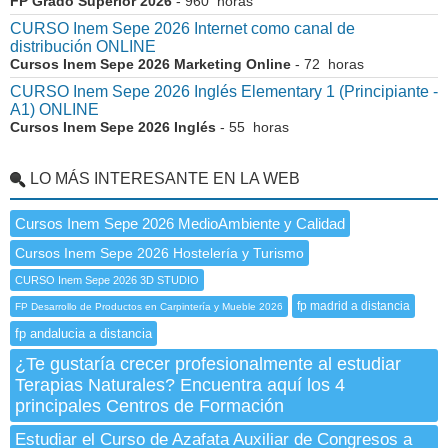
FP Grado Superior 2026
- 960 horas
CURSO Inem Sepe 2026 Internet como canal de
distribución ONLINE
Cursos Inem Sepe 2026 Marketing Online
- 72 horas
CURSO Inem Sepe 2026 Inglés Elementary 1 (Principiante -
A1) ONLINE
Cursos Inem Sepe 2026 Inglés
- 55 horas
LO MÁS INTERESANTE EN LA WEB
Cursos Inem Sepe 2026 MedioAmbiente y Calidad
Cursos Inem Sepe 2026 Hostelería y Turismo
CURSO Inem Sepe 2026 3D STUDIO
fp madrid a distancia
FP Desarrollo de Productos en Carpintería y Mueble 2026
fp andalucia a distancia
¿Te gustaría crecer profesionalmente al estudiar
Terapias Naturales? Encuentra aquí los 4
principales Centros de Formación
Estudiar el Curso de Azafata Auxiliar de Congresos a