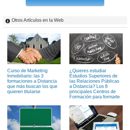
Otros Artículos en la Web
Curso de Marketing
¿Quieres estudiar
Inmobiliario: las 3
Estudios Superiores de
formaciones a Distancia
las Relaciones Públicas
que más buscan los que
a Distancia? Los 8
quieren titularse
principales Centros de
Formación para formarte