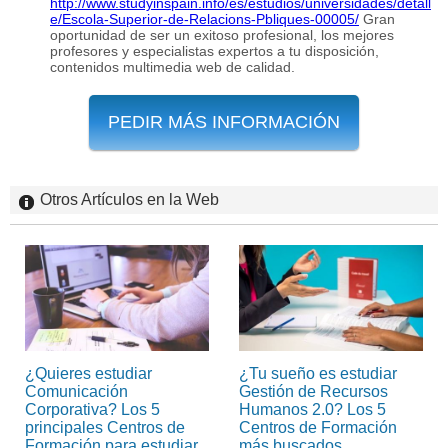
http://www.studyinspain.info/es/estudios/universidades/detall
e/Escola-Superior-de-Relacions-Pbliques-00005/
Gran
oportunidad de ser un exitoso profesional, los mejores
profesores y especialistas expertos a tu disposición,
contenidos multimedia web de calidad.
PEDIR MÁS INFORMACIÓN
Otros Artículos en la Web
¿Quieres estudiar
¿Tu sueño es estudiar
Comunicación
Gestión de Recursos
Corporativa? Los 5
Humanos 2.0? Los 5
principales Centros de
Centros de Formación
Formación para estudiar
más buscados