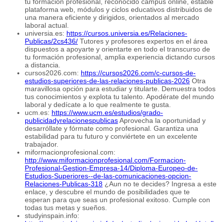
tu formación profesional, reconocido campus online, estable
plataforma web, módulos y ciclos educativos distribuidos de
una manera eficiente y dirigidos, orientados al mercado
laboral actual.
universia.es:
https://cursos.universia.es/Relaciones-
Publicas/2cs436/
Tutores y profesores expertos en el área
dispuestos a apoyarte y orientarte en todo el transcurso de
tu formación profesional, amplia experiencia dictando cursos
a distancia.
cursos2026.com:
https://cursos2026.com/c-cursos-de-
estudios-superiores-de-las-relaciones-publicas-2026
Otra
maravillosa opción para estudiar y titularte. Demuestra todos
tus conocimientos y explota tu talento. Apodérate del mundo
laboral y dedícate a lo que realmente te gusta.
ucm.es:
https://www.ucm.es/estudios/grado-
publicidadyrelacionespublicas
Aprovecha la oportunidad y
desarróllate y fórmate como profesional. Garantiza una
estabilidad para tu futuro y conviértete en un excelente
trabajador.
miformacionprofesional.com:
http://www.miformacionprofesional.com/Formacion-
Profesional-Gestion-Empresa-14/Diploma-Europeo-de-
Estudios-Superiores--de-las-comunicaciones-opcion-
Relaciones-Publicas-318
¿Aun no te decides? Ingresa a este
enlace, y descubre el mundo de posibilidades que te
esperan para que seas un profesional exitoso. Cumple con
todas tus metas y sueños.
studyinspain.info: