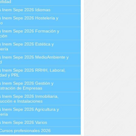
ilidad
s Inem Sepe 2026 Idiomas
 Inem Sepe 2026 Hostelería y
mo
s Inem Sepe 2026 Formación y
ción
 Inem Sepe 2026 Estética y
ería
s Inem Sepe 2026 MedioAmbiente y
d
s Inem Sepe 2026 RRHH, Laboral,
idad y PRL
s Inem Sepe 2026 Gestión y
stración de Empresas
 Inem Sepe 2026 Inmobiliaria,
ucción e Instalaciones
 Inem Sepe 2026 Agricultura y
ería
s Inem Sepe 2026 Varios
Cursos profesionales 2026