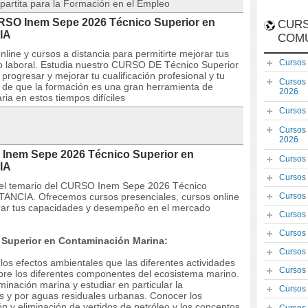
partita para la Formación en el Empleo
URSO Inem Sepe 2026 Técnico Superior en
CURS
IA
COM
line y cursos a distancia para permitirte mejorar tus
Cursos
 laboral. Estudia nuestro CURSO DE Técnico Superior
rogresar y mejorar tu cualificación profesional y tu
Cursos
s de que la formación es una gran herramienta de
2026
ia en estos tiempos difíciles
Cursos
Cursos
2026
 Inem Sepe 2026 Técnico Superior en
Cursos
IA
Cursos
 y el temario del CURSO Inem Sepe 2026 Técnico
TANCIA. Ofrecemos cursos presenciales, cursos online
Cursos
jorar tus capacidades y desempeño en el mercado
Cursos
Cursos
 Superior en Contaminación Marina:
Cursos
los efectos ambientales que las diferentes actividades
Cursos
bre los diferentes componentes del ecosistema marino.
inación marina y estudiar en particular la
Cursos
 y por aguas residuales urbanas. Conocer los
n y eliminación de vertidos de petróleo y los conceptos