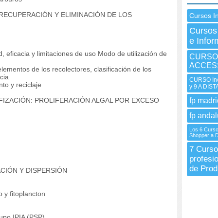
RECUPERACIÓN Y ELIMINACIÓN DE LOS
Cursos I
Cursos
e Infor
 eficacia y limitaciones de uso Modo de utilización de
CURSO 
ACCESS
mentos de los recolectores, clasificación de los
cia
CURSO Ine
o y reciclaje
y 9 A DIS
OFIZACIÓN: PROLIFERACIÓN ALGAL POR EXCESO
fp madri
fp andal
Los 6 Curso
Shopper a D
7 Curso
profesi
de Prod
CIÓN Y DISPERSIÓN
 y fitoplancton
upo IPIA (PSP)