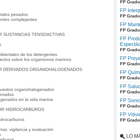
FP Grado
FP Inter
etales pesados
FP Grado
entes complejantes
FP Mante
FP Grado
R SUSTANCIAS TENSOACTIVAS
FP Produ
Espectác
s
FP Grado
entales de los detergentes
FP Proye
ectos sobre los organismos marinos
FP Grado
POR DERIVADOS ORGANOHALOGENADOS
FP Quími
FP Grado
FP Salud
uestos organohalogenados
FP Grado
genados
enados en la vida marina
FP Soni
FP Grado
POR HIDROCARBUROS
FP Vitivi
idrocarburos
FP Grado
, vigilancia y evaluación
s
LO M
arburos