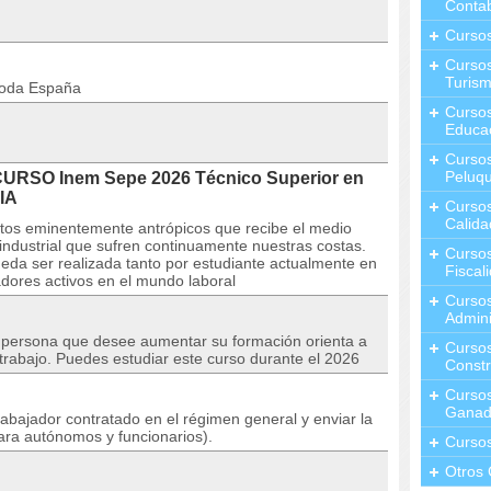
Contab
Curso
Cursos
Turis
toda España
Curso
Educa
Cursos
Peluqu
CURSO Inem Sepe 2026 Técnico Superior en
IA
Curso
Calida
ctos eminentemente antrópicos que recibe el medio
 industrial que sufren continuamente nuestras costas.
Curso
eda ser realizada tanto por estudiante actualmente en
Fiscal
dores activos en el mundo laboral
Curso
Admini
r persona que desee aumentar su formación orienta a
Cursos
trabajo. Puedes estudiar este curso durante el 2026
Constr
Cursos
Ganad
rabajador contratado en el régimen general y enviar la
ara autónomos y funcionarios).
Curso
Otros 