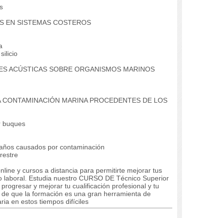
s
OS EN SISTEMAS COSTEROS
a
ilicio
NES ACÚSTICAS SOBRE ORGANISMOS MARINOS
LA CONTAMINACIÓN MARINA PROCEDENTES DE LOS
r buques
daños causados por contaminación
restre
line y cursos a distancia para permitirte mejorar tus
 laboral. Estudia nuestro CURSO DE Técnico Superior
rogresar y mejorar tu cualificación profesional y tu
s de que la formación es una gran herramienta de
ia en estos tiempos difíciles