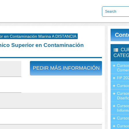
Cont
r en Contaminación Marina A DISTANCIA
ico Superior en Contaminación
CU
CATEG
Cursos
PEDIR MÁS INFORMACIÓN
Comer
FP 20
Cursos
Curso
Diseño
Curso
Inform
Curso
Curso