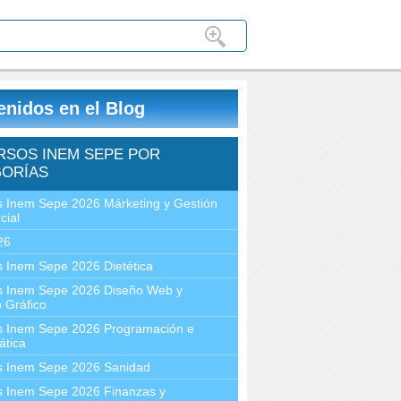
enidos en el Blog
RSOS INEM SEPE POR
ORÍAS
 Inem Sepe 2026 Márketing y Gestión
cial
26
 Inem Sepe 2026 Dietética
s Inem Sepe 2026 Diseño Web y
 Gráfico
s Inem Sepe 2026 Programación e
ática
s Inem Sepe 2026 Sanidad
s Inem Sepe 2026 Finanzas y