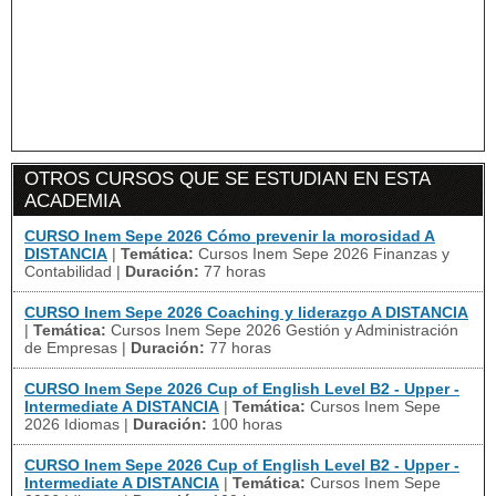
OTROS CURSOS QUE SE ESTUDIAN EN ESTA
ACADEMIA
CURSO Inem Sepe 2026 Cómo prevenir la morosidad A
DISTANCIA
|
Temática:
Cursos Inem Sepe 2026 Finanzas y
Contabilidad
|
Duración:
77 horas
CURSO Inem Sepe 2026 Coaching y liderazgo A DISTANCIA
|
Temática:
Cursos Inem Sepe 2026 Gestión y Administración
de Empresas
|
Duración:
77 horas
CURSO Inem Sepe 2026 Cup of English Level B2 - Upper -
Intermediate A DISTANCIA
|
Temática:
Cursos Inem Sepe
2026 Idiomas
|
Duración:
100 horas
CURSO Inem Sepe 2026 Cup of English Level B2 - Upper -
Intermediate A DISTANCIA
|
Temática:
Cursos Inem Sepe