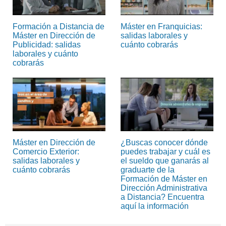
Formación a Distancia de
Máster en Franquicias:
Máster en Dirección de
salidas laborales y
Publicidad: salidas
cuánto cobrarás
laborales y cuánto
cobrarás
Máster en Dirección de
¿Buscas conocer dónde
Comercio Exterior:
puedes trabajar y cuál es
salidas laborales y
el sueldo que ganarás al
cuánto cobrarás
graduarte de la
Formación de Máster en
Dirección Administrativa
a Distancia? Encuentra
aquí la información