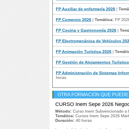
FP Auxiliar de enfermería 2026
|
Temá
FP Comercio 2026
|
Temática:
FP 202
FP Cocina y Gastronomía 2026
|
Temá
FP Electromecánica de Vehículos 20
FP Animación Turística 2026
|
Temáti
FP Gestión de Alojamientos Turístic
FP Administración de Sistemas Infor
horas
OTRA FORMACIÓN QUE PUEDE
CURSO Inem Sepe 2026 Negoci
Método:
Curso Inem Subvencionado a D
Temática:
Cursos Inem Sepe 2026 Márk
Duración:
40 horas