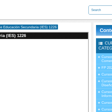
 de Educación Secundaria (IES) 1226
Cont
ia (IES) 1226
CU
CATEG
Cursos
Comer
FP 20
Cursos
Curso
Diseño
Curso
Inform
Curso
Curso