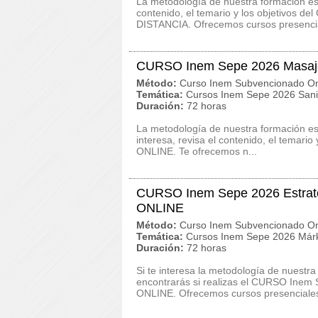
La metodología de nuestra formación es c
contenido, el temario y los objetivos 
DISTANCIA. Ofrecemos cursos presencia
CURSO Inem Sepe 2026 Masa
Método:
Curso Inem Subvencionado On
Temática:
Cursos Inem Sepe 2026 San
Duración:
72 horas
La metodología de nuestra formación es
interesa, revisa el contenido, el temar
ONLINE. Te ofrecemos n...
CURSO Inem Sepe 2026 Estrateg
ONLINE
Método:
Curso Inem Subvencionado On
Temática:
Cursos Inem Sepe 2026 Márk
Duración:
72 horas
Si te interesa la metodología de nuestra
encontrarás si realizas el CURSO Inem 
ONLINE. Ofrecemos cursos presenciales,