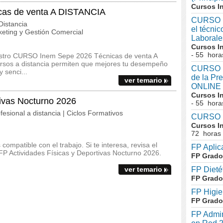
Cursos I
as de venta A DISTANCIA
CURSO I
istancia
el técni
eting y Gestión Comercial
Laboral
Cursos I
- 55 hora
uestro CURSO Inem Sepe 2026 Técnicas de venta A
ursos a distancia permiten que mejores tu desempeño
CURSO In
 senci...
de la Pr
ver temario
ONLINE
Cursos I
tivas Nocturno 2026
- 55 hora
fesional a distancia | Ciclos Formativos
CURSO I
Cursos I
72 horas
ompatible con el trabajo. Si te interesa, revisa el
FP Aplic
l FP Actividades Físicas y Deportivas Nocturno 2026.
FP Grado
ver temario
FP Dieté
FP Grado
FP Higie
FP Grado
FP Admin