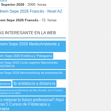
2026
 Superior 2026
- 2000 horas
nem Sepe 2026 Francés - Nivel A2
nem Sepe 2026 Francés
- 72 horas
ÁS INTERESANTE EN LA WEB
Inem Sepe 2026 MedioAmbiente y
em Sepe 2026 Estética y Peluquería
m Sepe 2026 Curso superior Macromedia
 DISTANCIA
m Sepe 2026 Merchandising de presentación
fp andalucia a distancia
distancia
Subestaciones Eléctricas de Alta Tensión: los 6 Cursos
ndados en la Web
 mejorar tu futuro profesional? Aquí
as 5 Cursos de Fitoterapia y
rapia