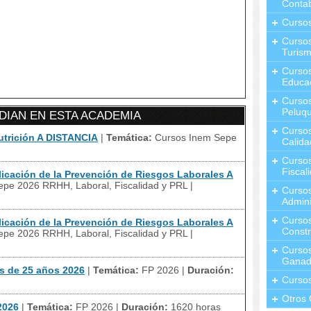
Contab
Curso
Cursos
Turis
Curso
Educa
Cursos
Peluqu
IAN EN ESTA ACADEMIA
Curso
utrición A DISTANCIA
|
Temática:
Cursos Inem Sepe
Calida
Curso
Fiscal
icación de la Prevención de Riesgos Laborales A
pe 2026 RRHH, Laboral, Fiscalidad y PRL
|
Curso
Admini
Cursos
icación de la Prevención de Riesgos Laborales A
Constr
pe 2026 RRHH, Laboral, Fiscalidad y PRL
|
Cursos
Ganad
s de 25 años 2026
|
Temática:
FP 2026
|
Duración:
Curso
Otros 
2026
|
Temática:
FP 2026
|
Duración:
1620 horas