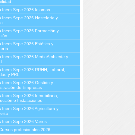
ilidad
s Inem Sepe 2026 Idiomas
 Inem Sepe 2026 Hostelería y
mo
s Inem Sepe 2026 Formación y
ción
 Inem Sepe 2026 Estética y
ería
s Inem Sepe 2026 MedioAmbiente y
d
s Inem Sepe 2026 RRHH, Laboral,
idad y PRL
s Inem Sepe 2026 Gestión y
stración de Empresas
 Inem Sepe 2026 Inmobiliaria,
ucción e Instalaciones
 Inem Sepe 2026 Agricultura y
ería
s Inem Sepe 2026 Varios
Cursos profesionales 2026