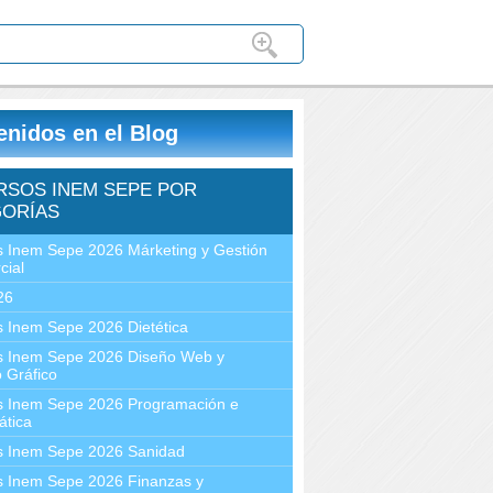
enidos en el Blog
RSOS INEM SEPE POR
ORÍAS
 Inem Sepe 2026 Márketing y Gestión
cial
26
 Inem Sepe 2026 Dietética
s Inem Sepe 2026 Diseño Web y
 Gráfico
s Inem Sepe 2026 Programación e
ática
s Inem Sepe 2026 Sanidad
s Inem Sepe 2026 Finanzas y