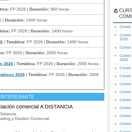
tica:
FP 2026
|
Duración:
960 horas
CURS
COM
6
|
Duración:
1400 horas
Cursos
tica:
FP 2026
|
Duración:
1400 horas
Cursos
2026
26
|
Temática:
FP 2026
|
Duración:
1400 horas
Cursos
ca:
FP 2026
|
Duración:
2000 horas
Cursos
2026
os 2026
|
Temática:
FP 2026
|
Duración:
2000 horas
Cursos
máticos 2026
|
Temática:
FP 2026
|
Duración:
2000
Cursos
Cursos
Cursos
 INTERESARTE
Cursos
ación comercial A DISTANCIA
Cursos
istancia
Cursos
eting y Gestión Comercial
Cursos