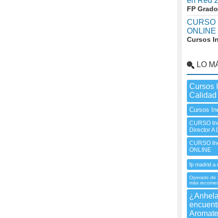
en Red 
FP Grado
CURSO I
ONLINE
Cursos I
LO M
Cursos 
Calidad
Cursos In
CURSO Ine
Director A
CURSO Ine
ONLINE
fp madrid a 
Operario de 
más recome
¿Anhelas
encuentr
Aromate