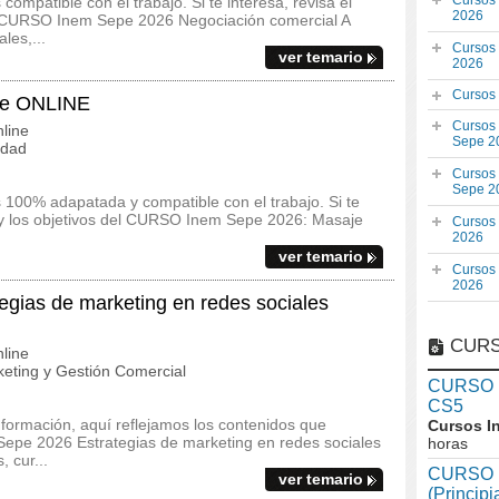
Cursos
ompatible con el trabajo. Si te interesa, revisa el
2026
del CURSO Inem Sepe 2026 Negociación comercial A
les,...
Cursos
ver temario
2026
Cursos
je ONLINE
Cursos
line
Sepe 2
idad
Cursos
Sepe 2
 100% adapatada y compatible con el trabajo. Si te
io y los objetivos del CURSO Inem Sepe 2026: Masaje
Cursos
2026
ver temario
Cursos
2026
ias de marketing en redes sociales
CURS
line
eting y Gestión Comercial
CURSO In
CS5
 formación, aquí reflejamos los contenidos que
Cursos I
Sepe 2026 Estrategias de marketing en redes sociales
horas
 cur...
CURSO I
ver temario
(Princip