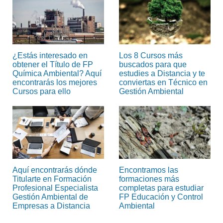
¿Estás interesado en
Los 8 Cursos más
obtener el Título de FP
buscados para que
Química Ambiental? Aquí
estudies a Distancia y te
encontrarás los mejores
conviertas en Técnico en
Cursos para ello
Gestión Ambiental
Aquí encontrarás dónde
Encontramos las
Titularte en Formación
formaciones más
Profesional Especialista
completas para estudiar
Gestión Ambiental de
FP Educación y Control
Empresas a Distancia
Ambiental