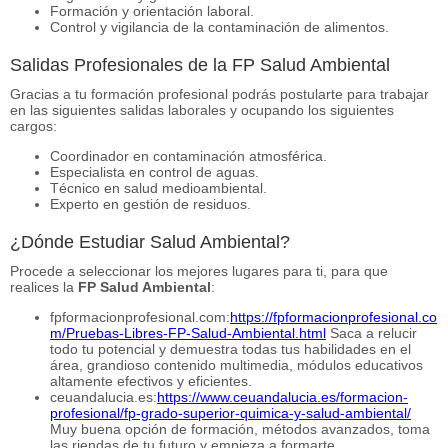
Formación y orientación laboral.
Control y vigilancia de la contaminación de alimentos.
Salidas Profesionales de la FP Salud Ambiental
Gracias a tu formación profesional podrás postularte para trabajar
en las siguientes salidas laborales y ocupando los siguientes
cargos:
Coordinador en contaminación atmosférica.
Especialista en control de aguas.
Técnico en salud medioambiental.
Experto en gestión de residuos.
¿Dónde Estudiar Salud Ambiental?
Procede a seleccionar los mejores lugares para ti, para que
realices la
FP Salud Ambiental
:
fpformacionprofesional.com:
https://fpformacionprofesional.co
m/Pruebas-Libres-FP-Salud-Ambiental.html
Saca a relucir
todo tu potencial y demuestra todas tus habilidades en el
área, grandioso contenido multimedia, módulos educativos
altamente efectivos y eficientes.
ceuandalucia.es:
https://www.ceuandalucia.es/formacion-
profesional/fp-grado-superior-quimica-y-salud-ambiental/
Muy buena opción de formación, métodos avanzados, toma
las riendas de tu futuro y empieza a formarte