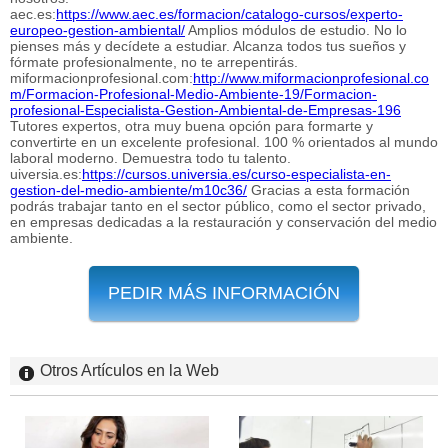
aec.es:
https://www.aec.es/formacion/catalogo-cursos/experto-
europeo-gestion-ambiental/
Amplios módulos de estudio. No lo
pienses más y decídete a estudiar. Alcanza todos tus sueños y
fórmate profesionalmente, no te arrepentirás.
miformacionprofesional.com:
http://www.miformacionprofesional.co
m/Formacion-Profesional-Medio-Ambiente-19/Formacion-
profesional-Especialista-Gestion-Ambiental-de-Empresas-196
Tutores expertos, otra muy buena opción para formarte y
convertirte en un excelente profesional. 100 % orientados al mundo
laboral moderno. Demuestra todo tu talento.
uiversia.es:
https://cursos.universia.es/curso-especialista-en-
gestion-del-medio-ambiente/m10c36/
Gracias a esta formación
podrás trabajar tanto en el sector público, como el sector privado,
en empresas dedicadas a la restauración y conservación del medio
ambiente.
PEDIR MÁS INFORMACIÓN
Otros Artículos en la Web