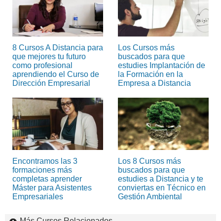
8 Cursos A Distancia para
Los Cursos más
que mejores tu futuro
buscados para que
como profesional
estudies Implantación de
aprendiendo el Curso de
la Formación en la
Dirección Empresarial
Empresa a Distancia
Encontramos las 3
Los 8 Cursos más
formaciones más
buscados para que
completas aprender
estudies a Distancia y te
Máster para Asistentes
conviertas en Técnico en
Empresariales
Gestión Ambiental
Más Cursos Relacionados