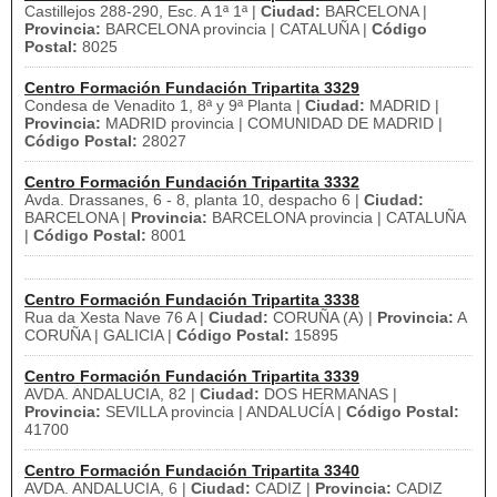
Castillejos 288-290, Esc. A 1ª 1ª |
Ciudad:
BARCELONA |
Provincia:
BARCELONA provincia | CATALUÑA |
Código
Postal:
8025
Centro Formación Fundación Tripartita 3329
Condesa de Venadito 1, 8ª y 9ª Planta |
Ciudad:
MADRID |
Provincia:
MADRID provincia | COMUNIDAD DE MADRID |
Código Postal:
28027
Centro Formación Fundación Tripartita 3332
Avda. Drassanes, 6 - 8, planta 10, despacho 6 |
Ciudad:
BARCELONA |
Provincia:
BARCELONA provincia | CATALUÑA
|
Código Postal:
8001
Centro Formación Fundación Tripartita 3338
Rua da Xesta Nave 76 A |
Ciudad:
CORUÑA (A) |
Provincia:
A
CORUÑA | GALICIA |
Código Postal:
15895
Centro Formación Fundación Tripartita 3339
AVDA. ANDALUCIA, 82 |
Ciudad:
DOS HERMANAS |
Provincia:
SEVILLA provincia | ANDALUCÍA |
Código Postal:
41700
Centro Formación Fundación Tripartita 3340
AVDA. ANDALUCIA, 6 |
Ciudad:
CADIZ |
Provincia:
CADIZ