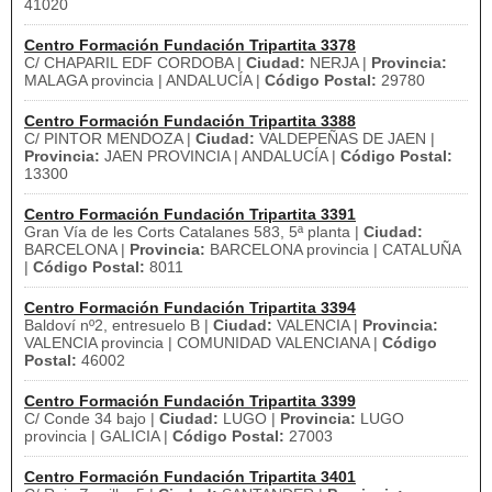
41020
Centro Formación Fundación Tripartita 3378
C/ CHAPARIL EDF CORDOBA |
Ciudad:
NERJA |
Provincia:
MALAGA provincia | ANDALUCÍA |
Código Postal:
29780
Centro Formación Fundación Tripartita 3388
C/ PINTOR MENDOZA |
Ciudad:
VALDEPEÑAS DE JAEN |
Provincia:
JAEN PROVINCIA | ANDALUCÍA |
Código Postal:
13300
Centro Formación Fundación Tripartita 3391
Gran Vía de les Corts Catalanes 583, 5ª planta |
Ciudad:
BARCELONA |
Provincia:
BARCELONA provincia | CATALUÑA
|
Código Postal:
8011
Centro Formación Fundación Tripartita 3394
Baldoví nº2, entresuelo B |
Ciudad:
VALENCIA |
Provincia:
VALENCIA provincia | COMUNIDAD VALENCIANA |
Código
Postal:
46002
Centro Formación Fundación Tripartita 3399
C/ Conde 34 bajo |
Ciudad:
LUGO |
Provincia:
LUGO
provincia | GALICIA |
Código Postal:
27003
Centro Formación Fundación Tripartita 3401