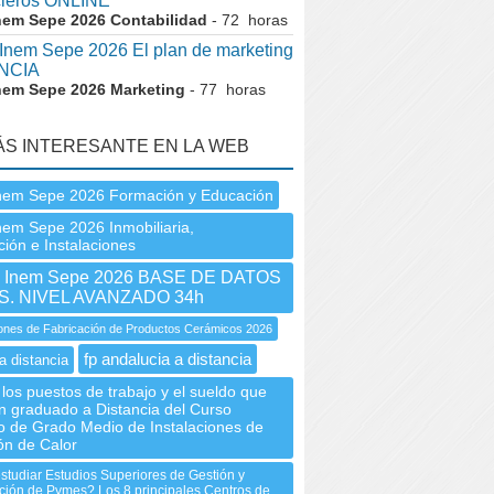
cieros ONLINE
nem Sepe 2026 Contabilidad
- 72 horas
nem Sepe 2026 El plan de marketing
NCIA
nem Sepe 2026 Marketing
- 77 horas
ÁS INTERESANTE EN LA WEB
nem Sepe 2026 Formación y Educación
nem Sepe 2026 Inmobiliaria,
ión e Instalaciones
Inem Sepe 2026 BASE DE DATOS
. NIVEL AVANZADO 34h
ones de Fabricación de Productos Cerámicos 2026
fp andalucia a distancia
a distancia
los puestos de trabajo y el sueldo que
n graduado a Distancia del Curso
o de Grado Medio de Instalaciones de
ón de Calor
studiar Estudios Superiores de Gestión y
ción de Pymes? Los 8 principales Centros de