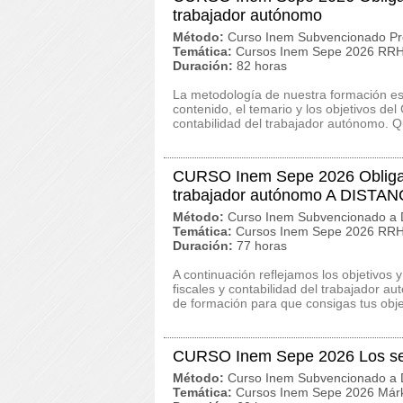
trabajador autónomo
Método:
Curso Inem Subvencionado Pr
Temática:
Cursos Inem Sepe 2026 RRHH
Duración:
82 horas
La metodología de nuestra formación es c
contenido, el temario y los objetivos d
contabilidad del trabajador autónomo. Q
CURSO Inem Sepe 2026 Obligacio
trabajador autónomo A DISTAN
Método:
Curso Inem Subvencionado a D
Temática:
Cursos Inem Sepe 2026 RRHH
Duración:
77 horas
A continuación reflejamos los objetivo
fiscales y contabilidad del trabajador
de formación para que consigas tus obje
CURSO Inem Sepe 2026 Los secr
Método:
Curso Inem Subvencionado a D
Temática:
Cursos Inem Sepe 2026 Márk