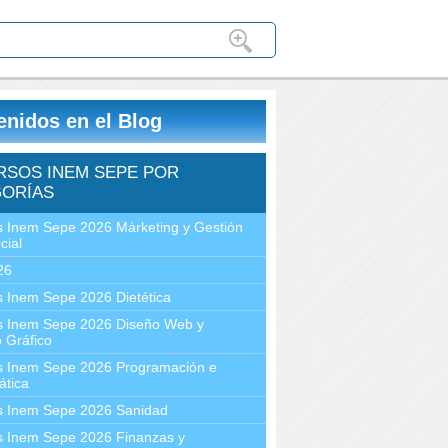
enidos en el Blog
RSOS INEM SEPE POR
ORÍAS
 Inem Sepe 2026 Márketing y Gestión
cial
26
 Inem Sepe 2026 Dietética
s Inem Sepe 2026 Diseño Web y
 Gráfico
s Inem Sepe 2026 Programación e
ática
s Inem Sepe 2026 Sanidad
s Inem Sepe 2026 Finanzas y