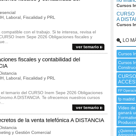
no finan
Cursos I
esencial
CURSO I
, Laboral, Fiscalidad y PRL
A DISTA
Cursos I
ompatible con el trabajo. Si te interesa, revisa el
el CURSO Inem Sepe 2026 Obligaciones fiscales y
LO M
ue...
ver temario
Cursos I
nes fiscales y contabilidad del
Cursos I
CIA
Construcc
istancia
CURSO 
, Laboral, Fiscalidad y PRL
ACCESS
FP Operaci
s y el temario del CURSO Inem Sepe 2026 Obligaciones
 autónomo A DISTANCIA. Te ofrecemos nuestros cursos
fp madrid 
...
ver temario
Vídeo de 
ganará u
Formativ
etos de la venta telefónica A DISTANCIA
Producci
istancia
¿Quieres e
eting y Gestión Comercial
Administra