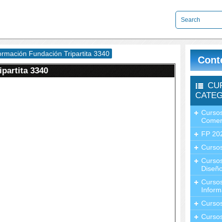
rmación Fundación Tripartita 3340
Cont
partita 3340
CU
CATEG
Cursos
Comer
FP 20
Cursos
Curso
Diseño
Curso
Inform
Curso
Curso