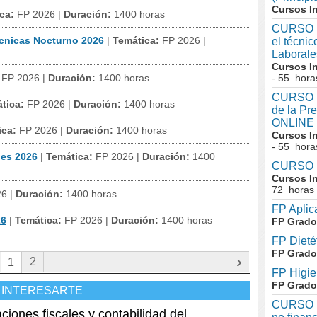
Cursos I
ca:
FP 2026
|
Duración:
1400 horas
CURSO I
écnicas Nocturno 2026
|
Temática:
FP 2026
|
el técni
Laboral
Cursos I
FP 2026
|
Duración:
1400 horas
- 55 hora
CURSO In
tica:
FP 2026
|
Duración:
1400 horas
de la Pr
ONLINE
ica:
FP 2026
|
Duración:
1400 horas
Cursos I
- 55 hora
des 2026
|
Temática:
FP 2026
|
Duración:
1400
CURSO I
Cursos I
72 horas
26
|
Duración:
1400 horas
FP Aplic
26
|
Temática:
FP 2026
|
Duración:
1400 horas
FP Grado
FP Dieté
FP Grado
›
2
1
FP Higie
FP Grado
 INTERESARTE
CURSO I
nes fiscales y contabilidad del