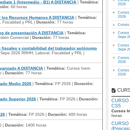
Cursos
diate 1 (Intermedio - B1) A DISTANCIA
|
Temática:
2026
ción:
60 horas
Cursos
2026
y los Recursos Humanos A DISTANCIA
|
Temática:
 Fiscalidad y PRL
|
Duración:
77 horas
Cursos
g de presentación A DISTANCIA
|
Temática:
Cursos
Sepe 2
stión Comercial
|
Duración:
77 horas
Cursos
fiscales y contabilidad del trabajador autónomo
Sepe 2
Sepe 2026 RRHH, Laboral, Fiscalidad y PRL
|
Cursos
2026
vanzado A DISTANCIA
|
Temática:
Cursos Inem
Cursos
o
|
Duración:
77 horas
2026
rado Medio 2026
|
Temática:
FP 2026
|
Duración:
CURS
rado Superior 2026
|
Temática:
FP 2026
|
Duración:
CURSO In
CS5
Cursos I
026
|
Temática:
FP 2026
|
Duración:
400 horas
horas
CURSO I
6
|
Duración:
1400 horas
(Princip