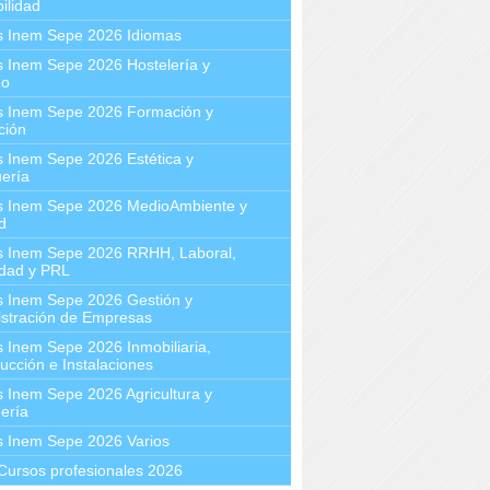
ilidad
s Inem Sepe 2026 Idiomas
 Inem Sepe 2026 Hostelería y
mo
s Inem Sepe 2026 Formación y
ción
 Inem Sepe 2026 Estética y
ería
s Inem Sepe 2026 MedioAmbiente y
d
s Inem Sepe 2026 RRHH, Laboral,
idad y PRL
s Inem Sepe 2026 Gestión y
stración de Empresas
 Inem Sepe 2026 Inmobiliaria,
ucción e Instalaciones
 Inem Sepe 2026 Agricultura y
ería
s Inem Sepe 2026 Varios
Cursos profesionales 2026