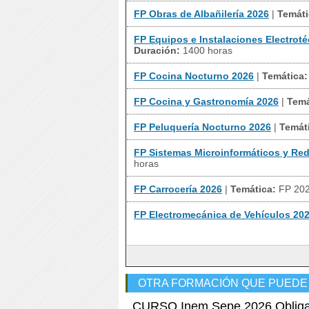
FP Obras de Albañilería 2026
|
Temáti
FP Equipos e Instalaciones Electrot
Duración:
1400 horas
FP Cocina Nocturno 2026
|
Temática:
FP Cocina y Gastronomía 2026
|
Temá
FP Peluquería Nocturno 2026
|
Temát
FP Sistemas Microinformáticos y Re
horas
FP Carrocería 2026
|
Temática:
FP 20
FP Electromecánica de Vehículos 20
OTRA FORMACIÓN QUE PUEDE
CURSO Inem Sepe 2026 Obligacio