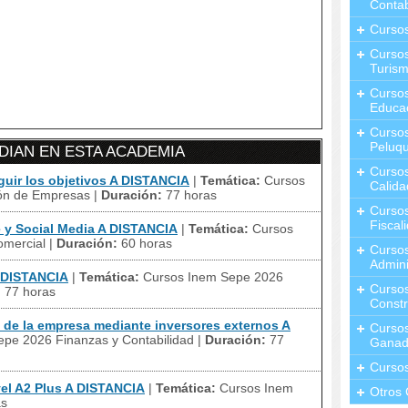
Contab
Curso
Cursos
Turis
Curso
Educa
Cursos
Peluqu
IAN EN ESTA ACADEMIA
Curso
ir los objetivos A DISTANCIA
|
Temática:
Cursos
Calida
ión de Empresas
|
Duración:
77 horas
Curso
Fiscal
y Social Media A DISTANCIA
|
Temática:
Cursos
omercial
|
Duración:
60 horas
Curso
Admini
 DISTANCIA
|
Temática:
Cursos Inem Sepe 2026
Cursos
:
77 horas
Constr
de la empresa mediante inversores externos A
Cursos
pe 2026 Finanzas y Contabilidad
|
Duración:
77
Ganad
Curso
el A2 Plus A DISTANCIA
|
Temática:
Cursos Inem
Otros 
as