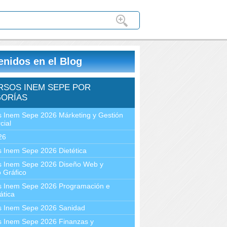
enidos en el Blog
RSOS INEM SEPE POR
ORÍAS
 Inem Sepe 2026 Márketing y Gestión
cial
26
 Inem Sepe 2026 Dietética
s Inem Sepe 2026 Diseño Web y
 Gráfico
s Inem Sepe 2026 Programación e
ática
s Inem Sepe 2026 Sanidad
s Inem Sepe 2026 Finanzas y