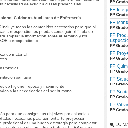
FP Grado
sin necesidad de acudir a clases presenciales.
FP Inter
FP Grado
sional Cuidados Auxiliares de Enfermería
FP Mante
 incluye todos los contenidos necesarios para que al
FP Grado
ebas correspondientes puedas conseguir el Título de
FP Produ
ra ampliar la información sobre el Temario y los
Espectác
 BOE correspondiente:
FP Grado
FP Proye
eza de material
FP Grado
ntes
FP Quími
matológica
FP Grado
ntación sanitaria
FP Salud
FP Grado
es de higiene, reposo y movimiento
ados a las necesidades del ser humano
FP Soni
FP Grado
FP Vitivi
FP Grado
ón para que consigas tus objetivos profesionales:
lidades necesarias para aumentar tu proyección
ón profesional es una buena estrategia para completar
LO M
para entrar en el mercado de trabajo. La FP es una