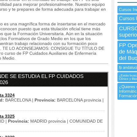
ilidad para mejorar profesionalmente. Nuestro equipo
curso y te prepares de forma adecuada para trabajar en
Cursos In
Cursos 
o es una magnífica forma de insertarse en el mercado
CURSO 
conocen puesto que esta titulación oficial tiene más
os que la Formación Universitaria. Aún en la situación
superio
iclos Formativos de Grado Medio en los que los
cuentran trabajo relacionado con su formación poco
FP Ope
dios. TE LO ACONSEJAMOS: CONSIGUE TU TÍTULO DE
de Máq
curso de FP Cuidados Auxiliares de Enfermería
del Bu
o Medio.
fp andaluc
E SE ESTUDIA EL FP CUIDADOS
¿Estás busc
Clínico y B
026
¿Quieres 
Informátic
ta 3324
Formación
d:
BARCELONA |
Provincia:
BARCELONA provincia |
ta 3325
D |
Provincia:
MADRID provincia | COMUNIDAD DE