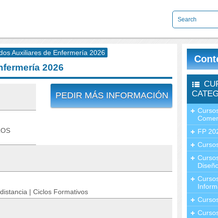
os Auxiliares de Enfermería 2026
Cont
nfermería 2026
CU
CATEG
PEDIR MÁS INFORMACIÓN
Cursos
Comer
LOS
FP 20
Cursos
Curso
Diseño
Curso
Inform
distancia | Ciclos Formativos
Curso
Curso