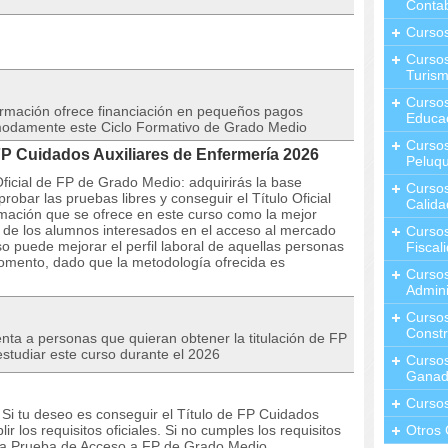
Contab
Curso
Cursos
Turis
Curso
rmación ofrece financiación en pequeños pagos
Educa
modamente este Ciclo Formativo de Grado Medio
Cursos
P Cuidados Auxiliares de Enfermería 2026
Peluqu
ficial de FP de Grado Medio: adquirirás la base
Curso
bar las pruebas libres y conseguir el Título Oficial
Calida
mación que se ofrece en este curso como la mejor
l de los alumnos interesados en el acceso al mercado
Curso
o puede mejorar el perfil laboral de aquellas personas
Fiscal
omento, dado que la metodología ofrecida es
Curso
Admini
Cursos
Constr
nta a personas que quieran obtener la titulación de FP
studiar este curso durante el 2026
Cursos
Ganad
Curso
Si tu deseo es conseguir el Título de FP Cuidados
r los requisitos oficiales. Si no cumples los requisitos
Otros 
 la Prueba de Acceso a FP de Grado Medio