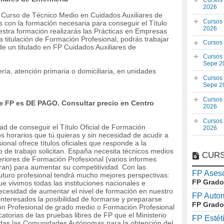
Cursos
2026
el Curso de Técnico Medio en Cuidados Auxiliares de
Cursos
 con la formación necesaria para conseguir el Título
2026
estra formación realizarás las Prácticas en Empresas
 titulación de Formación Profesional, podrás trabajar
Cursos
de un titulado en FP Cuidados Auxiliares de
Cursos
Sepe 2
ría, atención primaria o domiciliaria, en unidades
Cursos
Sepe 2
Cursos
 FP es DE PAGO. Consultar precio en Centro
2026
Cursos
dad de conseguir el Título Oficial de Formación
2026
os horarios que tú quieras y sin necesidad de acudir a
onal ofrece títulos oficiales que responde a la
 de trabajo solicitan. España necesita técnicos medios
CURS
riores de Formación Profesional (varios informes
ran) para aumentar su competitividad. Con las
FP Aseso
 futuro profesional tendrá mucho mejores perspectivas:
FP Grado
 vivimos todas las instituciones nacionales e
necesidad de aumentar el nivel de formación en nuestro
FP Auto
nteresados la posibilidad de formarse y prepararse
FP Grado
ión Profesional de grado medio o Formación Profesional
atorias de las pruebas libres de FP que el Ministerio
FP Estét
das las Comunidades Autónomas para la obtención del