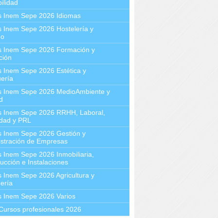
ilidad
s Inem Sepe 2026 Idiomas
 Inem Sepe 2026 Hostelería y
mo
s Inem Sepe 2026 Formación y
ción
 Inem Sepe 2026 Estética y
ería
s Inem Sepe 2026 MedioAmbiente y
d
s Inem Sepe 2026 RRHH, Laboral,
idad y PRL
s Inem Sepe 2026 Gestión y
stración de Empresas
 Inem Sepe 2026 Inmobiliaria,
ucción e Instalaciones
 Inem Sepe 2026 Agricultura y
ería
s Inem Sepe 2026 Varios
Cursos profesionales 2026