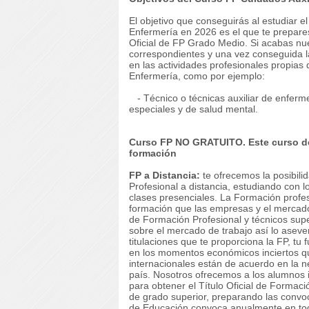
El objetivo que conseguirás al estudiar 
Enfermería en 2026 es el que te prepares
Oficial de FP Grado Medio. Si acabas nu
correspondientes y una vez conseguida la
en las actividades profesionales propias 
Enfermería, como por ejemplo:
- Técnico o técnicas auxiliar de enferme
especiales y de salud mental.
Curso FP NO GRATUITO. Este curso de
formación
FP a Distancia:
te ofrecemos la posibili
Profesional a distancia, estudiando con l
clases presenciales. La Formación profesi
formación que las empresas y el mercado
de Formación Profesional y técnicos supe
sobre el mercado de trabajo así lo aseve
titulaciones que te proporciona la FP, tu
en los momentos económicos inciertos que
internacionales están de acuerdo en la 
país. Nosotros ofrecemos a los alumnos i
para obtener el Título Oficial de Formac
de grado superior, preparando las convoc
de Educación convoca anualmente en to