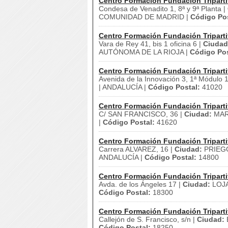
Centro Formación Fundación Triparti
Condesa de Venadito 1, 8ª y 9ª Planta |
COMUNIDAD DE MADRID |
Código Pos
Centro Formación Fundación Triparti
Vara de Rey 41, bis 1 oficina 6 |
Ciudad
AUTÓNOMA DE LA RIOJA |
Código Pos
Centro Formación Fundación Triparti
Avenida de la Innovación 3, 1ª Módulo 
| ANDALUCÍA |
Código Postal:
41020
Centro Formación Fundación Triparti
C/ SAN FRANCISCO, 36 |
Ciudad:
MAR
|
Código Postal:
41620
Centro Formación Fundación Triparti
Carrera ALVAREZ, 16 |
Ciudad:
PRIEG
ANDALUCÍA |
Código Postal:
14800
Centro Formación Fundación Triparti
Avda. de los Ángeles 17 |
Ciudad:
LOJA
Código Postal:
18300
Centro Formación Fundación Triparti
Callejón de S. Francisco, s/n |
Ciudad:
Código Postal:
18250