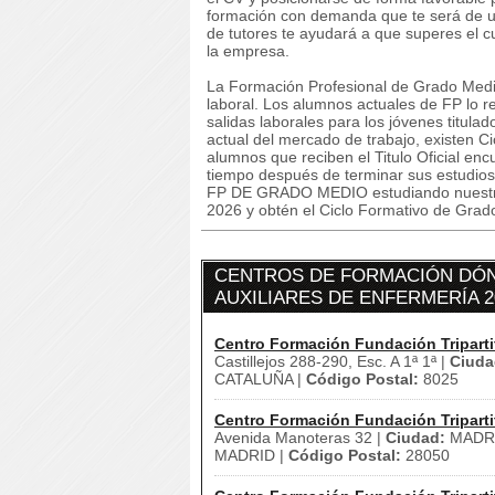
formación con demanda que te será de ut
de tutores te ayudará a que superes el 
la empresa.
La Formación Profesional de Grado Medi
laboral. Los alumnos actuales de FP lo re
salidas laborales para los jóvenes titulad
actual del mercado de trabajo, existen C
alumnos que reciben el Titulo Oficial en
tiempo después de terminar sus estu
FP DE GRADO MEDIO estudiando nuestro 
2026 y obtén el Ciclo Formativo de Grad
CENTROS DE FORMACIÓN DÓND
AUXILIARES DE ENFERMERÍA 2
Centro Formación Fundación Triparti
Castillejos 288-290, Esc. A 1ª 1ª |
Ciuda
CATALUÑA |
Código Postal:
8025
Centro Formación Fundación Triparti
Avenida Manoteras 32 |
Ciudad:
MADRI
MADRID |
Código Postal:
28050