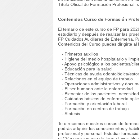
Título Oficial de Formación Profesional, 
Contenidos Curso de Formación Profe
El temario de este curso de FP para 2026
estudiarlo y después de realizar las pru
FP Cuidados Auxiliares de Enfermería. Pa
Contenidos del Curso puedes dirigirte al
- Primeros auxilios
- Higiene del medio hospitalario y limpi
- Apoyo psicológico a los pacientes/clie
- Educación para la salud
- Técnicas de ayuda odontológica/esto
- Relaciones en el equipo de trabajo
- Operaciones administrativas y docume
- El ser humano ante la enfermedad
- Bienestar de los pacientes: necesidad
- Cuidados básicos de enfermería aplic
- Formación y orientación laboral
- Formación en centros de trabajo
- Síntesis
Te ofrecemos nuestros cursos de formaci
podrás adquirir los conocimientos y habi
profesional y personal. Estudiar formaci
el CV y posicionarse de forma favorable 