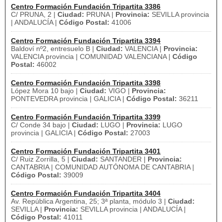
Centro Formación Fundación Tripartita 3386
C/ PRUNA, 2 |
Ciudad:
PRUNA |
Provincia:
SEVILLA provincia
| ANDALUCÍA |
Código Postal:
41006
Centro Formación Fundación Tripartita 3394
Baldoví nº2, entresuelo B |
Ciudad:
VALENCIA |
Provincia:
VALENCIA provincia | COMUNIDAD VALENCIANA |
Código
Postal:
46002
Centro Formación Fundación Tripartita 3398
López Mora 10 bajo |
Ciudad:
VIGO |
Provincia:
PONTEVEDRA provincia | GALICIA |
Código Postal:
36211
Centro Formación Fundación Tripartita 3399
C/ Conde 34 bajo |
Ciudad:
LUGO |
Provincia:
LUGO
provincia | GALICIA |
Código Postal:
27003
Centro Formación Fundación Tripartita 3401
C/ Ruiz Zorrilla, 5 |
Ciudad:
SANTANDER |
Provincia:
CANTABRIA | COMUNIDAD AUTÓNOMA DE CANTABRIA |
Código Postal:
39009
Centro Formación Fundación Tripartita 3404
Av. República Argentina, 25; 3ª planta, módulo 3 |
Ciudad:
SEVILLA |
Provincia:
SEVILLA provincia | ANDALUCÍA |
Código Postal:
41011