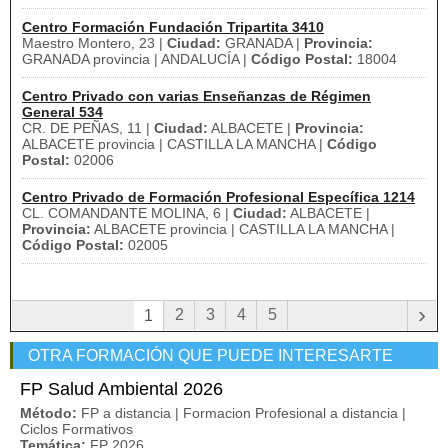
Centro Formación Fundación Tripartita 3410
Maestro Montero, 23 |
Ciudad:
GRANADA |
Provincia:
GRANADA provincia | ANDALUCÍA |
Código Postal:
18004
Centro Privado con varias Enseñanzas de Régimen
General 534
CR. DE PEÑAS, 11 |
Ciudad:
ALBACETE |
Provincia:
ALBACETE provincia | CASTILLA LA MANCHA |
Código
Postal:
02006
Centro Privado de Formación Profesional Específica 1214
CL. COMANDANTE MOLINA, 6 |
Ciudad:
ALBACETE |
Provincia:
ALBACETE provincia | CASTILLA LA MANCHA |
Código Postal:
02005
›
2
3
4
5
1
OTRA FORMACIÓN QUE PUEDE INTERESARTE
FP Salud Ambiental 2026
Método:
FP a distancia | Formacion Profesional a distancia |
Ciclos Formativos
Temática:
FP 2026