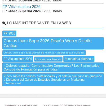
FP Grado Superior 2026
- 1620 horas
FP Vitivinicultura 2026
FP Grado Superior 2026
- 2000 horas
LO MÁS INTERESANTE EN LA WEB
FP 2026
Cursos Inem Sepe 2026 Diseño Web y Diseño
Gráfico
CURSO Inem Sepe 2026 Gestión de nóminas y seguros sociales ONLINE
FP Alojamiento 2026
fp madrid a distancia
fp andalucia a distancia
¿Quieres estudiar Comunicación Corporativa? Los 5 principales
Centros de Formación para estudiar
Vídeo sobre las salidas profesionales y el salario que gana un graduado
a Distancia del Curso de Estudios Superiores en Marketing
Internacional
Normas de utilización
Los Cursos 2026 que ofrecemos