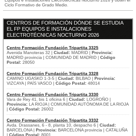
Equipos e Instalaciones Electrotécnicas Nocturno 2026 y obtén el
Ciclo Formativo de Grado Medio.
CENTROS DE FORMACIÓN DÓNDE SE ESTUDIA
EL FP EQUIPOS E INSTALACIONES
ELECTROTÉCNICAS NOCTURNO 2026
Centro Formación Fundación Tripartita 3325
Avenida Manoteras 32 |
Ciudad:
MADRID |
Provincia:
MADRID provincia | COMUNIDAD DE MADRID |
Código
Postal:
28050
Centro Formación Fundación Tripartita 3328
CAMINO UGASKO 1-3-5 |
Ciudad:
BILBAO |
Provincia:
VIZCAYA | PAÍS VASCO |
Código Postal:
48014
Centro Formación Fundación Tripartita 3330
Vara de Rey 41, bis 1 oficina 6 |
Ciudad:
LOGROÑO |
Provincia:
LA RIOJA | COMUNIDAD AUTÓNOMA DE LA RIOJA
|
Código Postal:
26002
Centro Formación Fundación Tripartita 3332
Avda. Drassanes, 6 - 8, planta 10, despacho 6 |
Ciudad:
BARCELONA |
Provincia:
BARCELONA provincia | CATALUÑA
|
Código Postal:
8001