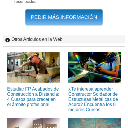
reconocidos.
PEDIR MÁS INFORMACIÓN
Otros Artículos en la Web
Estudiar FP Acabados de
¿Te interesa aprender
Construcción a Distancia:
Constructor Soldador de
4 Cursos para crecer en
Estructuras Metálicas de
el ámbito profesional
Acero? Encuentra los 8
mejores Cursos