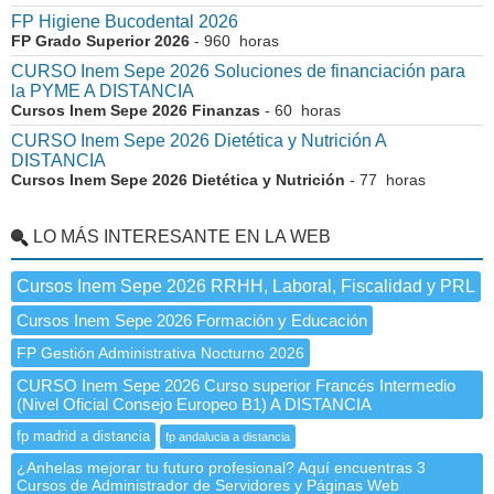
FP Higiene Bucodental 2026
FP Grado Superior 2026
- 960 horas
CURSO Inem Sepe 2026 Soluciones de financiación para
la PYME A DISTANCIA
Cursos Inem Sepe 2026 Finanzas
- 60 horas
CURSO Inem Sepe 2026 Dietética y Nutrición A
DISTANCIA
Cursos Inem Sepe 2026 Dietética y Nutrición
- 77 horas
LO MÁS INTERESANTE EN LA WEB
Cursos Inem Sepe 2026 RRHH, Laboral, Fiscalidad y PRL
Cursos Inem Sepe 2026 Formación y Educación
FP Gestión Administrativa Nocturno 2026
CURSO Inem Sepe 2026 Curso superior Francés Intermedio
(Nivel Oficial Consejo Europeo B1) A DISTANCIA
fp madrid a distancia
fp andalucia a distancia
¿Anhelas mejorar tu futuro profesional? Aquí encuentras 3
Cursos de Administrador de Servidores y Páginas Web