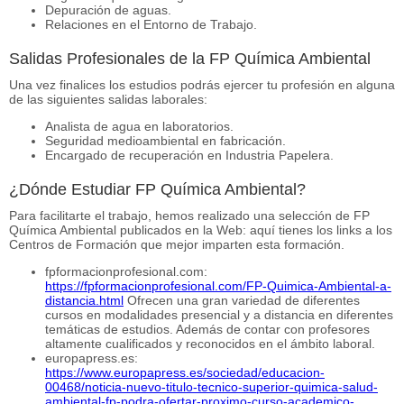
Depuración de aguas.
Relaciones en el Entorno de Trabajo.
Salidas Profesionales de la FP Química Ambiental
Una vez finalices los estudios podrás ejercer tu profesión en alguna
de las siguientes salidas laborales:
Analista de agua en laboratorios.
Seguridad medioambiental en fabricación.
Encargado de recuperación en Industria Papelera.
¿Dónde Estudiar FP Química Ambiental?
Para facilitarte el trabajo, hemos realizado una selección de FP
Química Ambiental publicados en la Web: aquí tienes los links a los
Centros de Formación que mejor imparten esta formación.
fpformacionprofesional.com:
https://fpformacionprofesional.com/FP-Quimica-Ambiental-a-
distancia.html
Ofrecen una gran variedad de diferentes
cursos en modalidades presencial y a distancia en diferentes
temáticas de estudios. Además de contar con profesores
altamente cualificados y reconocidos en el ámbito laboral.
europapress.es:
https://www.europapress.es/sociedad/educacion-
00468/noticia-nuevo-titulo-tecnico-superior-quimica-salud-
ambiental-fp-podra-ofertar-proximo-curso-academico-