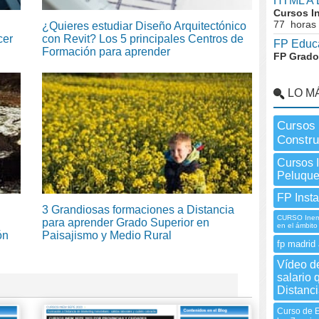
HTML A 
Cursos I
77 horas
¿Quieres estudiar Diseño Arquitectónico
cer
con Revit? Los 5 principales Centros de
FP Educa
Formación para aprender
FP Grado
LO M
Cursos 
Constru
Cursos 
Peluque
FP Insta
3 Grandiosas formaciones a Distancia
CURSO Inem 
para aprender Grado Superior en
en el ámbit
ón
Paisajismo y Medio Rural
fp madrid 
Vídeo de
salario
Distanci
Curso de E