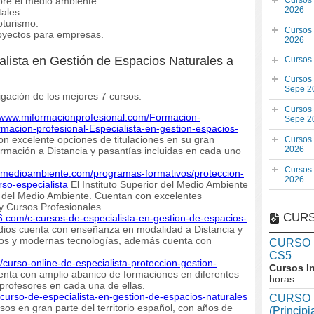
bre el medio ambiente.
Cursos
2026
ales.
oturismo.
Cursos
oyectos para empresas.
2026
alista en Gestión de Espacios Naturales a
Cursos
Cursos
Sepe 2
igación de los mejores 7 cursos:
Cursos
//www.miformacionprofesional.com/Formacion-
Sepe 2
macion-profesional-Especialista-en-gestion-espacios-
n excelente opciones de titulaciones en su gran
Cursos
2026
rmación a Distancia y pasantías incluidas en cada uno
Cursos
ismedioambiente.com/programas-formativos/proteccion-
2026
rso-especialista
El Instituto Superior del Medio Ambiente
a del Medio Ambiente. Cuentan con excelentes
y Cursos Profesionales.
CURS
6.com/c-cursos-de-especialista-en-gestion-de-espacios-
dios cuenta con enseñanza en modalidad a Distancia y
rtos y modernas tecnologías, además cuenta con
CURSO In
CS5
/curso-online-de-especialista-proteccion-gestion-
Cursos I
nta con amplio abanico de formaciones en diferentes
horas
profesores en cada una de ellas.
-curso-de-especialista-en-gestion-de-espacios-naturales
CURSO I
sos en gran parte del territorio español, con años de
(Princip