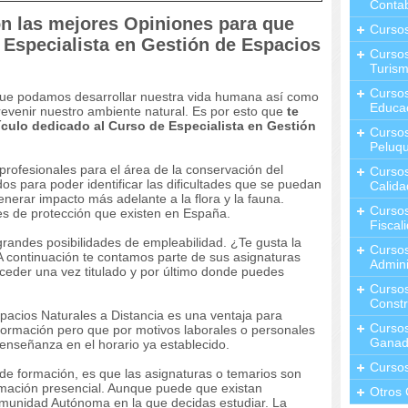
Contab
on las mejores Opiniones para que
Curso
 Especialista en Gestión de Espacios
Cursos
Turis
Curso
que podamos desarrollar nuestra vida humana así como
Educa
revenir nuestro ambiente natural. Es por esto que
te
ículo dedicado al Curso de Especialista en Gestión
Cursos
Peluqu
rofesionales para el área de la conservación del
Curso
s para poder identificar las dificultades que se puedan
Calida
enerar impacto más adelante a la flora y la fauna.
Curso
s de protección que existen en España.
Fiscal
grandes posibilidades de empleabilidad. ¿Te gusta la
Curso
A continuación te contamos parte de sus asignaturas
Admini
cceder una vez titulado y por último donde puedes
Cursos
Constr
pacios Naturales a Distancia es una ventaja para
Cursos
formación pero que por motivos laborales o personales
Ganad
enseñanza en el horario ya establecido.
Curso
 de formación, es que las asignaturas o temarios son
mación presencial. Aunque puede que existan
Otros 
unidad Autónoma en la que decidas estudiar. La