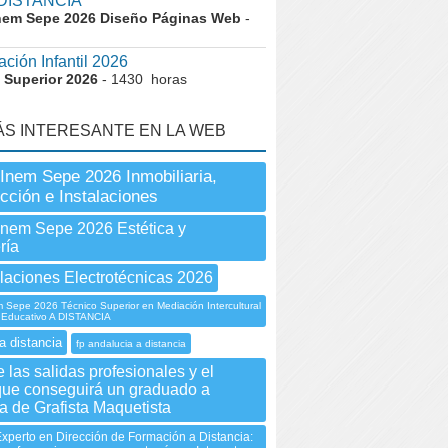
DISTANCIA
nem Sepe 2026 Diseño Páginas Web
-
ción Infantil 2026
 Superior 2026
- 1430 horas
ÁS INTERESANTE EN LA WEB
Inem Sepe 2026 Inmobiliaria,
cción e Instalaciones
Inem Sepe 2026 Estética y
ría
laciones Electrotécnicas 2026
Sepe 2026 Técnico Superior en Mediación Intercultural
o Educativo A DISTANCIA
a distancia
fp andalucia a distancia
 las salidas profesionales y el
 que conseguirá un graduado a
a de Grafista Maquetista
xperto en Dirección de Formación a Distancia: