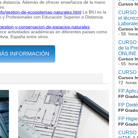
 a distancia. Además de ofrecer enseñanza de la mano
Cursos I
es.
nfo/gestion-de-ecosistemas-naturales.html
La BIU es la
CURSO I
s y Profesionales con Educación Superior a Distancia
el técni
Laboral
/gestion-y-conservacion-de-espacios-naturales
Cursos I
rece actividades académicas en diferentes países como
- 55 hora
olivia, España entre otros.
CURSO In
de la Pr
MÁS INFORMACIÓN
ONLINE
Cursos I
- 55 hora
CURSO I
Cursos I
72 horas
FP Aplic
FP Grado
FP Dieté
FP Grado
FP Higie
FP Grado
CURSO I