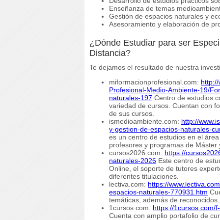
Desarrollo de estudios prácticos so
Enseñanza de temas medioambient
Gestión de espacios naturales y ec
Asesoramiento y elaboración de pr
¿Dónde Estudiar para ser Especi
Distancia?
Te dejamos el resultado de nuestra invest
miformacionprofesional.com:
http:
Profesional-Medio-Ambiente-19/For
naturales-197
Centro de estudios co
variedad de cursos. Cuentan con fo
de sus cursos.
ismedioambiente.com:
http://www.
y-gestion-de-espacios-naturales-cu
es un centro de estudios en el áre
profesores y programas de Máster 
cursos2026.com:
https://cursos202
naturales-2026
Este centro de estu
Online, el soporte de tutores expe
diferentes titulaciones.
lectiva.com:
https://www.lectiva.com
espacios-naturales-770931.htm
Cue
temáticas, además de reconocidos 
1cursos.com:
https://1cursos.com/f
Cuenta con amplio portafolio de cur