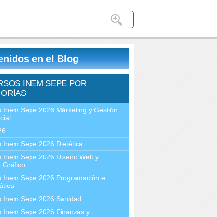
enidos en el Blog
RSOS INEM SEPE POR
ORÍAS
 Inem Sepe 2026 Márketing y Gestión
cial
26
 Inem Sepe 2026 Dietética
s Inem Sepe 2026 Diseño Web y
 Gráfico
s Inem Sepe 2026 Programación e
ática
s Inem Sepe 2026 Sanidad
s Inem Sepe 2026 Finanzas y