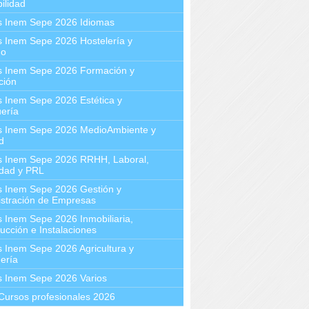
ilidad
s Inem Sepe 2026 Idiomas
 Inem Sepe 2026 Hostelería y
mo
s Inem Sepe 2026 Formación y
ción
 Inem Sepe 2026 Estética y
ería
s Inem Sepe 2026 MedioAmbiente y
d
s Inem Sepe 2026 RRHH, Laboral,
idad y PRL
s Inem Sepe 2026 Gestión y
stración de Empresas
 Inem Sepe 2026 Inmobiliaria,
ucción e Instalaciones
 Inem Sepe 2026 Agricultura y
ería
s Inem Sepe 2026 Varios
Cursos profesionales 2026