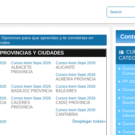
Cont
s Opiniones para que aprendas y te conviertas en
urales
CU
 PROVINCIAS Y CIUDADES
CATEG
2026
Cursos Inem Sepe 2026
Cursos Inem Sepe 2026
ALBACETE
ALICANTE
Cursos
PROVINCIA
Comer
Cursos Inem Sepe 2026
ALMERIA PROVINCIA
FP 20
2026
Cursos Inem Sepe 2026
Cursos Inem Sepe 2026
Cursos
A
BADAJOZ PROVINCIA
BALEARES
Curso
2026
Cursos Inem Sepe 2026
Cursos Inem Sepe 2026
Diseño
CIA
CACERES
CADIZ PROVINCIA
PROVINCIA
Cursos Inem Sepe 2026
Curso
CANTABRIA
Inform
Desplegar todas»
2026
Curso
Curso