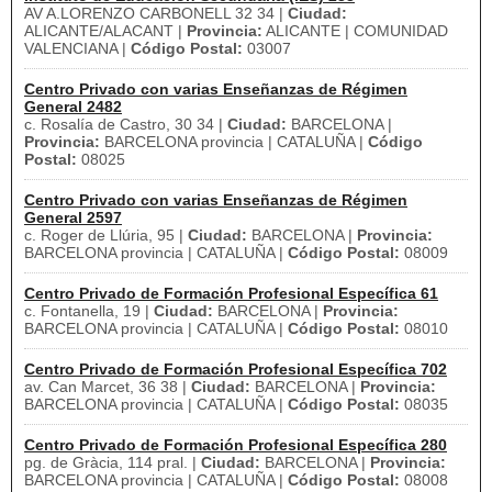
AV A.LORENZO CARBONELL 32 34 |
Ciudad:
ALICANTE/ALACANT |
Provincia:
ALICANTE | COMUNIDAD
VALENCIANA |
Código Postal:
03007
Centro Privado con varias Enseñanzas de Régimen
General 2482
c. Rosalía de Castro, 30 34 |
Ciudad:
BARCELONA |
Provincia:
BARCELONA provincia | CATALUÑA |
Código
Postal:
08025
Centro Privado con varias Enseñanzas de Régimen
General 2597
c. Roger de Llúria, 95 |
Ciudad:
BARCELONA |
Provincia:
BARCELONA provincia | CATALUÑA |
Código Postal:
08009
Centro Privado de Formación Profesional Específica 61
c. Fontanella, 19 |
Ciudad:
BARCELONA |
Provincia:
BARCELONA provincia | CATALUÑA |
Código Postal:
08010
Centro Privado de Formación Profesional Específica 702
av. Can Marcet, 36 38 |
Ciudad:
BARCELONA |
Provincia:
BARCELONA provincia | CATALUÑA |
Código Postal:
08035
Centro Privado de Formación Profesional Específica 280
pg. de Gràcia, 114 pral. |
Ciudad:
BARCELONA |
Provincia:
BARCELONA provincia | CATALUÑA |
Código Postal:
08008