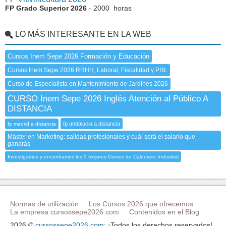
FP Grado Superior 2026
- 2000 horas
LO MÁS INTERESANTE EN LA WEB
Cursos Inem Sepe 2026 Formación y Educación
Cursos Inem Sepe 2026 RRHH, Laboral, Fiscalidad y PRL
Curso de Especialista en Mantenimiento de Jardines 2026
CURSO Inem Sepe 2026 Inglés Atención al Público A
DISTANCIA
fp andalucia a distancia
fp madrid a distancia
Máster en Marketing: salidas profesionales y cuál será el salario que
ganarás
Investigamos y encontramos los 5 mejores Cursos de Calderero Industrial
Normas de utilización
Los Cursos 2026 que ofrecemos
La empresa cursossepe2026.com
Contenidos en el Blog
2026 ©
cursossepe2026.com
: ¡Todos los derechos reservados!