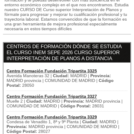
formación y te puedas desenvolver con más suficiencia en el
entorno económico complejo en el que nos encontramos. Estudia
nuestro CURSO DE Curso superior Interpretación de Planos y
fórmate para progresar y mejorar tu cualificación profesional y tu
trayectoria laboral. Estamos convencidos de que la formación es
una gran herramienta de mejora profesional especialmente
necesaria en estos tiempos difíciles
CENTROS DE FORMACIÓN DÓNDE SE ESTUDIA
EL CURSO INEM SEPE 2026 CURSO SUPERIOR
INTERPRETACIÓN DE PLANOS A DISTANCIA
Centro Formación Fundación Tripartita 3325
Avenida Manoteras 32 |
Ciudad:
MADRID |
Provincia:
MADRID provincia | COMUNIDAD DE MADRID |
Código
Postal:
28050
Centro Formación Fundación Tripartita 3327
Muelle 2 |
Ciudad:
MADRID |
Provincia:
MADRID provincia |
COMUNIDAD DE MADRID |
Código Postal:
28031
Centro Formación Fundación Tripartita 3329
Condesa de Venadito 1, 8ª y 9ª Planta |
Ciudad:
MADRID |
Provincia:
MADRID provincia | COMUNIDAD DE MADRID |
Código Postal:
28027