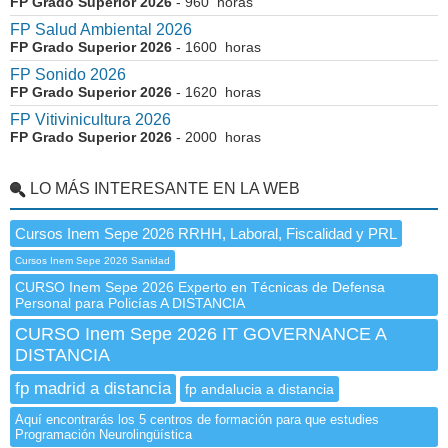
FP Grado Superior 2026
- 960 horas
FP Salud Ambiental 2026
FP Grado Superior 2026
- 1600 horas
FP Sonido 2026
FP Grado Superior 2026
- 1620 horas
FP Vitivinicultura 2026
FP Grado Superior 2026
- 2000 horas
LO MÁS INTERESANTE EN LA WEB
Cursos Inem Sepe 2026 RRHH, Laboral, Fiscalidad y PRL
Cursos Inem Sepe 2026 Sanidad
CURSO Inem Sepe 2026 Experto en Técnicas de Defensa
Personal para Policías A DISTANCIA
CURSO Inem Sepe 2026 IT GOVERNANCE A
DISTANCIA
fp madrid a distancia
fp andalucia a distancia
Aquí encontrarás los 5 centros de formación para que estudies
Programación Neurolingüística