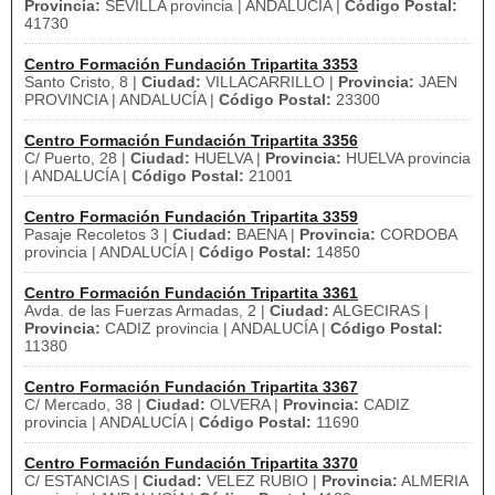
Provincia:
SEVILLA provincia | ANDALUCÍA |
Código Postal:
41730
Centro Formación Fundación Tripartita 3353
Santo Cristo, 8 |
Ciudad:
VILLACARRILLO |
Provincia:
JAEN
PROVINCIA | ANDALUCÍA |
Código Postal:
23300
Centro Formación Fundación Tripartita 3356
C/ Puerto, 28 |
Ciudad:
HUELVA |
Provincia:
HUELVA provincia
| ANDALUCÍA |
Código Postal:
21001
Centro Formación Fundación Tripartita 3359
Pasaje Recoletos 3 |
Ciudad:
BAENA |
Provincia:
CORDOBA
provincia | ANDALUCÍA |
Código Postal:
14850
Centro Formación Fundación Tripartita 3361
Avda. de las Fuerzas Armadas, 2 |
Ciudad:
ALGECIRAS |
Provincia:
CADIZ provincia | ANDALUCÍA |
Código Postal:
11380
Centro Formación Fundación Tripartita 3367
C/ Mercado, 38 |
Ciudad:
OLVERA |
Provincia:
CADIZ
provincia | ANDALUCÍA |
Código Postal:
11690
Centro Formación Fundación Tripartita 3370
C/ ESTANCIAS |
Ciudad:
VELEZ RUBIO |
Provincia:
ALMERIA