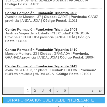
SEVILLA |
Provincia:
SEVILLA provincia | ANDALUCÍA |
Código Postal:
41011
Centro Formación Fundación Tripartita 3408
Avenida de Marconi, 37 |
Ciudad:
CADIZ |
Provincia:
CADIZ
provincia | ANDALUCÍA |
Código Postal:
11011
Centro Formación Fundación Tripartita 3409
Jardines Virgen de la Estrella nº1 |
Ciudad:
CORDOBA |
Provincia:
CORDOBA provincia | ANDALUCÍA |
Código
Postal:
14006
Centro Formación Fundación Tripartita 3410
Maestro Montero, 23 |
Ciudad:
GRANADA |
Provincia:
GRANADA provincia | ANDALUCÍA |
Código Postal:
18004
Centro Formación Fundación Tripartita 3411
Avda. de la Ría, 3, 1ª planta |
Ciudad:
HUELVA |
Provincia:
HUELVA provincia | ANDALUCÍA |
Código Postal:
21001
›
»
2
3
4
5
6
1
OTRA FORMACIÓN QUE PUEDE INTERESARTE