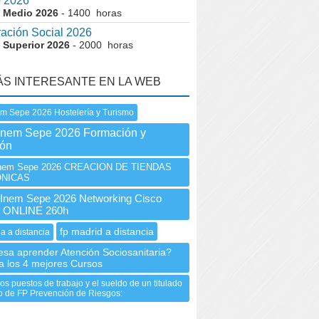
o 2026
 Medio 2026
- 1400 horas
ración Social 2026
 Superior 2026
- 2000 horas
ÁS INTERESANTE EN LA WEB
m Sepe 2026 Hostelería y Turismo
Inem Sepe 2026 Formación y
ión
nem Sepe 2026 CREACION DE TIENDAS
NICAS
nem Sepe 2026 Networking Cisco
 ONLINE 260h
fp madrid a distancia
ia a distancia
esa aprender Atención Sociosanitaria?
a los 4 mejores Cursos
os puestos de trabajo y el sueldo de un titulado
o de FP Prevención de Riesgos: