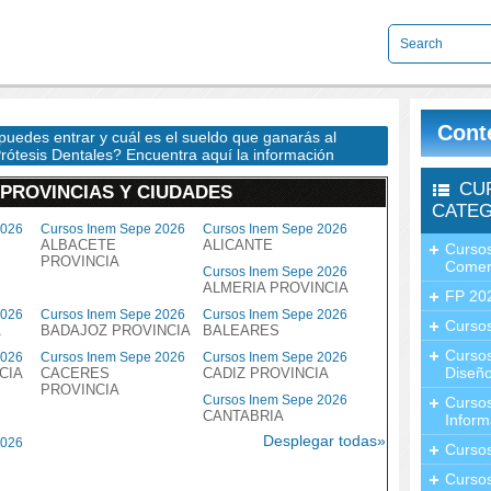
Cont
puedes entrar y cuál es el sueldo que ganarás al
Prótesis Dentales? Encuentra aquí la información
CU
 PROVINCIAS Y CIUDADES
CATEG
2026
Cursos Inem Sepe 2026
Cursos Inem Sepe 2026
ALBACETE
ALICANTE
Cursos
PROVINCIA
Comer
Cursos Inem Sepe 2026
ALMERIA PROVINCIA
FP 20
2026
Cursos Inem Sepe 2026
Cursos Inem Sepe 2026
Cursos
A
BADAJOZ PROVINCIA
BALEARES
Curso
2026
Cursos Inem Sepe 2026
Cursos Inem Sepe 2026
Diseño
CIA
CACERES
CADIZ PROVINCIA
PROVINCIA
Cursos Inem Sepe 2026
Curso
CANTABRIA
Inform
Desplegar todas»
2026
Curso
Curso