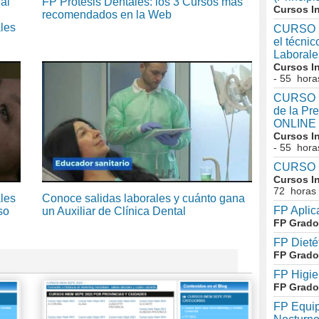
al
FP Prótesis Dentales: los 3 Cursos más
Cursos I
recomendados en la Web
ales
CURSO I
el técni
Laboral
Cursos I
- 55 hora
CURSO In
de la Pr
ONLINE
Cursos I
- 55 hora
CURSO I
Cursos I
72 horas
ales
Conoce salidas laborales y cuánto gana
FP Aplic
so
un Auxiliar de Clínica Dental
FP Grado
FP Dieté
FP Grado
FP Higie
FP Grado
FP Equip