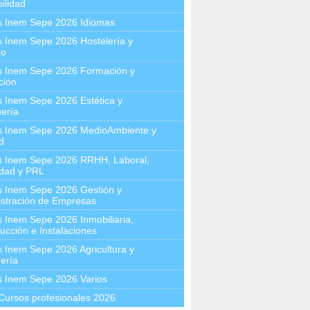
ilidad
s Inem Sepe 2026 Idiomas
 Inem Sepe 2026 Hostelería y
mo
s Inem Sepe 2026 Formación y
ción
 Inem Sepe 2026 Estética y
ería
s Inem Sepe 2026 MedioAmbiente y
d
s Inem Sepe 2026 RRHH, Laboral,
idad y PRL
s Inem Sepe 2026 Gestión y
stración de Empresas
 Inem Sepe 2026 Inmobiliaria,
ucción e Instalaciones
 Inem Sepe 2026 Agricultura y
ería
s Inem Sepe 2026 Varios
Cursos profesionales 2026