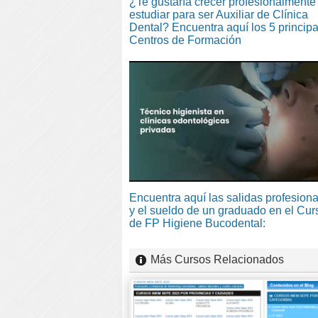
¿Te gustaría crecer profesionalmente 
estudiar para ser Auxiliar de Clínica
Dental? Encuentra aquí los 5 princip
Centros de Formación
Encuentra aquí las salidas profesion
y el sueldo de un graduado en el Cur
de FP Higiene Bucodental:
Más Cursos Relacionados