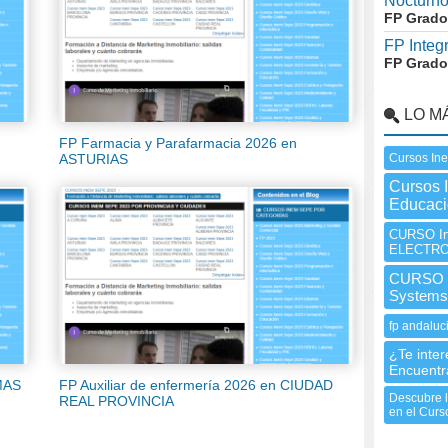
Nocturn
FP Grado
FP Integ
FP Grado
LO M
FP Farmacia y Parafarmacia 2026 en
Cursos Ine
ASTURIAS
Cursos 
Educac
CURSO I
ELECTRO
CURSO I
Systems
fp andaluc
¿Te inter
Encuentr
MAS
FP Auxiliar de enfermería 2026 en CIUDAD
Descubre l
REAL PROVINCIA
en el Curs