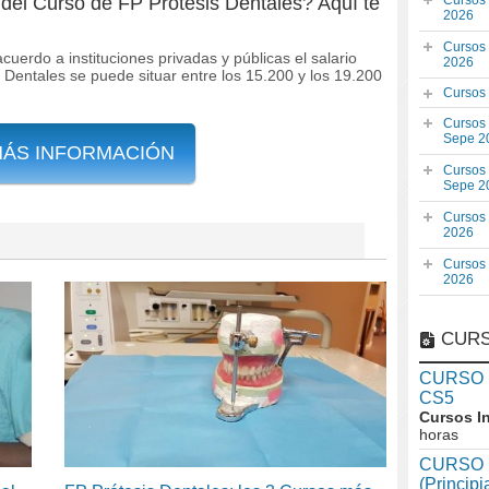
o del Curso de FP Prótesis Dentales? Aquí te
Cursos
2026
Cursos
cuerdo a instituciones privadas y públicas el salario
2026
Dentales se puede situar entre los 15.200 y los 19.200
Cursos
Cursos
Sepe 2
MÁS INFORMACIÓN
Cursos
Sepe 2
Cursos
2026
Cursos
2026
CURS
CURSO In
CS5
Cursos I
horas
CURSO I
(Princip