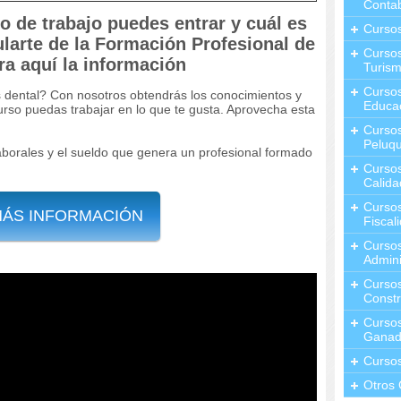
Contab
 de trabajo puedes entrar y cuál es
Curso
tularte de la Formación Profesional de
Cursos
ra aquí la información
Turis
Curso
s dental? Con nosotros obtendrás los conocimientos y
Educa
rso puedas trabajar en lo que te gusta. Aprovecha esta
Cursos
Peluqu
aborales y el sueldo que genera un profesional formado
Curso
Calida
Curso
MÁS INFORMACIÓN
Fiscal
Curso
Admini
Cursos
Constr
Cursos
Ganad
Curso
Otros 