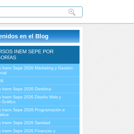
enidos en el Blog
RSOS INEM SEPE POR
ORÍAS
 Inem Sepe 2026 Márketing y Gestión
cial
26
 Inem Sepe 2026 Dietética
s Inem Sepe 2026 Diseño Web y
 Gráfico
s Inem Sepe 2026 Programación e
ática
s Inem Sepe 2026 Sanidad
s Inem Sepe 2026 Finanzas y