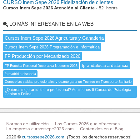
CURSO Inem Sepe 2026 Fidelización de clientes
Cursos Inem Sepe 2026 Atención al Cliente
- 82 horas
LO MÁS INTERESANTE EN LA WEB
Cursos Inem Sepe 2026 Agricultura y Ganadería
Cursos Inem Sepe 2026 Programación e Informática
FP Producción por Mecanizado 2026
fp andalucia a distancia
FP Estética Personal Decorativa Nocturno 2026
fp madrid a distancia
Conoce las salidas profesionales y cuánto gana un Técnico en Transporte Sanitario
¿Quieres mejorar tu futuro profesional? Aquí tienes 6 Cursos de Psicología
Canina y Felina
Normas de utilización
Los Cursos 2026 que ofrecemos
La empresa cursossepe2026.com
Contenidos en el Blog
2026 ©
cursossepe2026.com
: ¡Todos los derechos reservados!