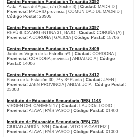
Centro Formación Fundación Tripartita 3392
Avda. Arcas del Agua, s/n (Sector 3) |
Ciudad:
MADRID |
Provincia:
MADRID provincia | COMUNIDAD DE MADRID |
Código Postal:
28905
Centro Formación Fundación Tripartita 3397
REPÚBLICA ARGENTINA 31, BAJO |
Ciudad:
CORUÑA (A) |
Provincia:
A CORUÑA | GALICIA |
Código Postal:
15706
Centro Formación Fundación Tripartita 3409
Jardines Virgen de la Estrella nº1 |
Ciudad:
CORDOBA |
Provincia:
CORDOBA provincia | ANDALUCÍA |
Código
Postal:
14006
Centro Formación Fundación Tripartita 3412
Paseo de la Estación 30, 7ª y 8ª Planta |
Ciudad:
JAEN |
Provincia:
JAEN PROVINCIA | ANDALUCÍA |
Código Postal:
23003
Instituto de Educación Secundaria (IES) 1143
VIRGEN DEL CARMEN 17 |
Ciudad:
LAUDIO/LLODIO |
Provincia:
ALAVA | PAÍS VASCO |
Código Postal:
01400
Instituto de Educación Secundaria (IES) 735
CIUDAD JARDÍN, S/N |
Ciudad:
VITORIA GASTEIZ |
Provincia:
ALAVA | PAÍS VASCO |
Código Postal:
01000