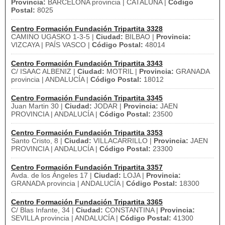
Provincia:
BARCELONA provincia | CATALUÑA |
Código
Postal:
8025
Centro Formación Fundación Tripartita 3328
CAMINO UGASKO 1-3-5 |
Ciudad:
BILBAO |
Provincia:
VIZCAYA | PAÍS VASCO |
Código Postal:
48014
Centro Formación Fundación Tripartita 3343
C/ ISAAC ALBENIZ |
Ciudad:
MOTRIL |
Provincia:
GRANADA
provincia | ANDALUCÍA |
Código Postal:
18012
Centro Formación Fundación Tripartita 3345
Juan Martin 30 |
Ciudad:
JODAR |
Provincia:
JAEN
PROVINCIA | ANDALUCÍA |
Código Postal:
23500
Centro Formación Fundación Tripartita 3353
Santo Cristo, 8 |
Ciudad:
VILLACARRILLO |
Provincia:
JAEN
PROVINCIA | ANDALUCÍA |
Código Postal:
23300
Centro Formación Fundación Tripartita 3357
Avda. de los Ángeles 17 |
Ciudad:
LOJA |
Provincia:
GRANADA provincia | ANDALUCÍA |
Código Postal:
18300
Centro Formación Fundación Tripartita 3365
C/ Blas Infante, 34 |
Ciudad:
CONSTANTINA |
Provincia:
SEVILLA provincia | ANDALUCÍA |
Código Postal:
41300