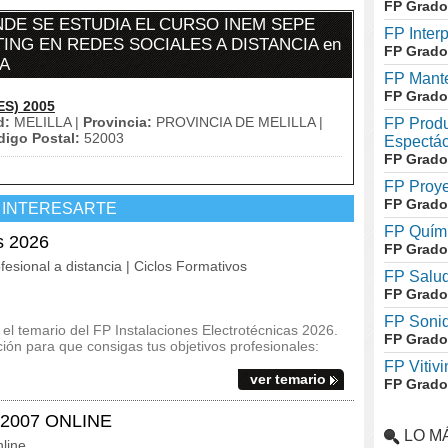
FP Grado
DE SE ESTUDIA EL CURSO INEM SEPE
FP Inter
ING EN REDES SOCIALES A DISTANCIA en
FP Grado
A
FP Mante
FP Grado
ES) 2005
d:
MELILLA |
Provincia:
PROVINCIA DE MELILLA |
FP Produ
igo Postal:
52003
Espectác
FP Grado
FP Proye
FP Grado
 INTERESARTE
FP Quími
s 2026
FP Grado
fesional a distancia | Ciclos Formativos
FP Salud
FP Grado
FP Soni
y el temario del FP Instalaciones Electrotécnicas 2026.
FP Grado
ón para que consigas tus objetivos profesionales:
FP Vitivi
ver temario
FP Grado
 2007 ONLINE
LO M
line