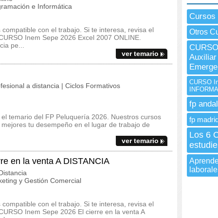
ramación e Informática
Cursos
ompatible con el trabajo. Si te interesa, revisa el
Otros C
 del CURSO Inem Sepe 2026 Excel 2007 ONLINE.
cia pe...
CURSO 
ver temario
Auxilia
Emerge
CURSO I
fesional a distancia | Ciclos Formativos
INFORMA
fp andal
y el temario del FP Peluquería 2026. Nuestros cursos
fp madrid
e mejores tu desempeño en el lugar de trabajo de
Los 6 
ver temario
estudie
re en la venta A DISTANCIA
Aprender
laborale
istancia
eting y Gestión Comercial
ompatible con el trabajo. Si te interesa, revisa el
el CURSO Inem Sepe 2026 El cierre en la venta A