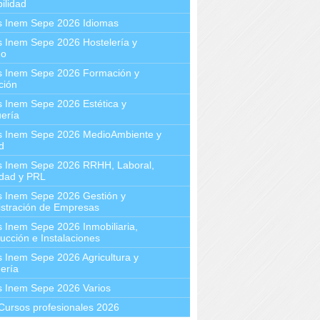
ilidad
s Inem Sepe 2026 Idiomas
 Inem Sepe 2026 Hostelería y
mo
s Inem Sepe 2026 Formación y
ción
 Inem Sepe 2026 Estética y
ería
s Inem Sepe 2026 MedioAmbiente y
d
s Inem Sepe 2026 RRHH, Laboral,
idad y PRL
s Inem Sepe 2026 Gestión y
stración de Empresas
 Inem Sepe 2026 Inmobiliaria,
ucción e Instalaciones
 Inem Sepe 2026 Agricultura y
ería
s Inem Sepe 2026 Varios
Cursos profesionales 2026