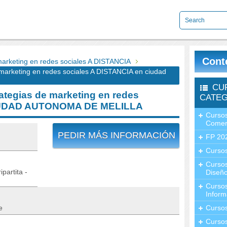
Cont
rketing en redes sociales A DISTANCIA
arketing en redes sociales A DISTANCIA en ciudad
CU
tegias de marketing en redes
CATEG
CIUDAD AUTONOMA DE MELILLA
Cursos
Comer
PEDIR MÁS INFORMACIÓN
FP 20
Cursos
Curso
partita -
Diseño
Curso
Inform
e
Curso
Curso