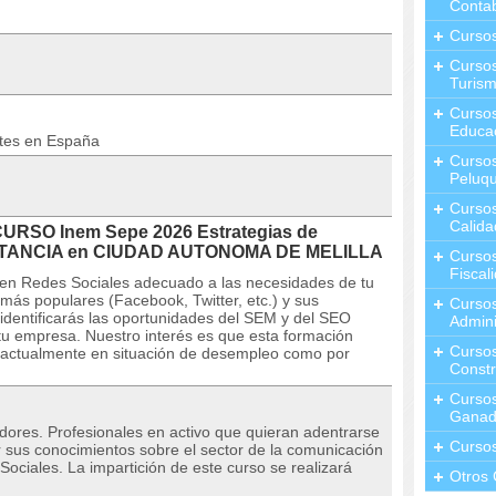
Contab
Curso
Cursos
Turis
Curso
Educa
ntes en España
Cursos
Peluqu
Curso
Calida
CURSO Inem Sepe 2026 Estrategias de
 DISTANCIA en CIUDAD AUTONOMA DE MELILLA
Curso
Fiscal
 en Redes Sociales adecuado a las necesidades de tu
ás populares (Facebook, Twitter, etc.) y sus
Curso
identificarás las oportunidades del SEM y del SEO
Admini
tu empresa. Nuestro interés es que esta formación
Cursos
e actualmente en situación de desempleo como por
Constr
Cursos
Ganad
adores. Profesionales en activo que quieran adentrarse
Curso
r sus conocimientos sobre el sector de la comunicación
Sociales. La impartición de este curso se realizará
Otros 