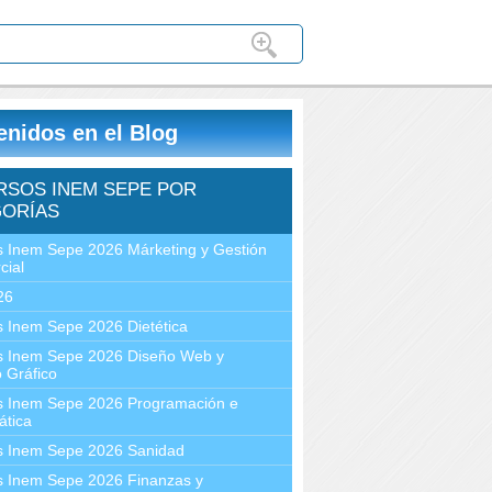
enidos en el Blog
RSOS INEM SEPE POR
ORÍAS
 Inem Sepe 2026 Márketing y Gestión
cial
26
 Inem Sepe 2026 Dietética
s Inem Sepe 2026 Diseño Web y
 Gráfico
s Inem Sepe 2026 Programación e
ática
s Inem Sepe 2026 Sanidad
s Inem Sepe 2026 Finanzas y