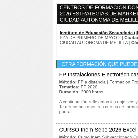
CENTROS DE FORMACIÓN DÓN
2026 ESTRATEGIAS DE MARKET
CIUDAD AUTONOMA DE MELILL
Instituto de Educación Secundaria (I
PZA.DE PRIMERO DE MAYO 2 |
Ciuda
CIUDAD AUTONOMA DE MELILLA |
Cód
OTRA FORMACIÓN QUE PUEDE
FP Instalaciones Electrotécnica
Método:
FP a distancia | Formacion Pro
Temática:
FP 2026
Duración:
2000 horas
A continuación reflejamos los objetivos 
Te ofrecemos nuestros cursos de formaci
podrá...
CURSO Inem Sepe 2026 Excel
Método:
Curso Inem Subvencionado On