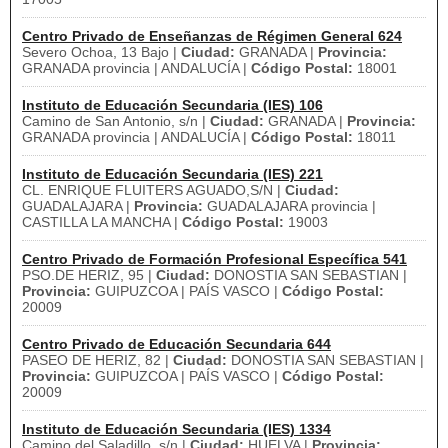
Centro Privado de Enseñanzas de Régimen General 624
Severo Ochoa, 13 Bajo |
Ciudad:
GRANADA |
Provincia:
GRANADA provincia | ANDALUCÍA |
Código Postal:
18001
Instituto de Educación Secundaria (IES) 106
Camino de San Antonio, s/n |
Ciudad:
GRANADA |
Provincia:
GRANADA provincia | ANDALUCÍA |
Código Postal:
18011
Instituto de Educación Secundaria (IES) 221
CL. ENRIQUE FLUITERS AGUADO,S/N |
Ciudad:
GUADALAJARA |
Provincia:
GUADALAJARA provincia |
CASTILLA LA MANCHA |
Código Postal:
19003
Centro Privado de Formación Profesional Específica 541
PSO.DE HERIZ, 95 |
Ciudad:
DONOSTIA SAN SEBASTIAN |
Provincia:
GUIPUZCOA | PAÍS VASCO |
Código Postal:
20009
Centro Privado de Educación Secundaria 644
PASEO DE HERIZ, 82 |
Ciudad:
DONOSTIA SAN SEBASTIAN |
Provincia:
GUIPUZCOA | PAÍS VASCO |
Código Postal:
20009
Instituto de Educación Secundaria (IES) 1334
Camino del Saladillo, s/n |
Ciudad:
HUELVA |
Provincia: