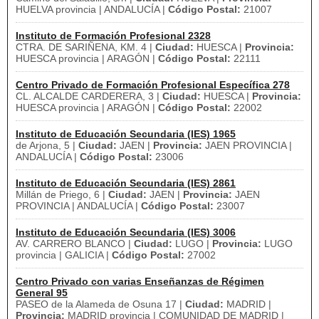
HUELVA provincia | ANDALUCÍA |
Código Postal:
21007
Instituto de Formación Profesional 2328
CTRA. DE SARIÑENA, KM. 4 |
Ciudad:
HUESCA |
Provincia:
HUESCA provincia | ARAGÓN |
Código Postal:
22111
Centro Privado de Formación Profesional Específica 278
CL. ALCALDE CARDERERA, 3 |
Ciudad:
HUESCA |
Provincia:
HUESCA provincia | ARAGÓN |
Código Postal:
22002
Instituto de Educación Secundaria (IES) 1965
de Arjona, 5 |
Ciudad:
JAEN |
Provincia:
JAEN PROVINCIA |
ANDALUCÍA |
Código Postal:
23006
Instituto de Educación Secundaria (IES) 2861
Millán de Priego, 6 |
Ciudad:
JAEN |
Provincia:
JAEN
PROVINCIA | ANDALUCÍA |
Código Postal:
23007
Instituto de Educación Secundaria (IES) 3006
AV. CARRERO BLANCO |
Ciudad:
LUGO |
Provincia:
LUGO
provincia | GALICIA |
Código Postal:
27002
Centro Privado con varias Enseñanzas de Régimen
General 95
PASEO de la Alameda de Osuna 17 |
Ciudad:
MADRID |
Provincia:
MADRID provincia | COMUNIDAD DE MADRID |