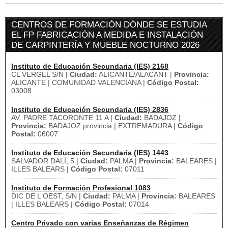
CENTROS DE FORMACIÓN DÓNDE SE ESTUDIA
EL FP FABRICACIÓN A MEDIDA E INSTALACIÓN
DE CARPINTERÍA Y MUEBLE NOCTURNO 2026
Instituto de Educación Secundaria (IES) 2168
CL VERGEL S/N |
Ciudad:
ALICANTE/ALACANT |
Provincia:
ALICANTE | COMUNIDAD VALENCIANA |
Código Postal:
03008
Instituto de Educación Secundaria (IES) 2836
AV. PADRE TACORONTE 11 A |
Ciudad:
BADAJOZ |
Provincia:
BADAJOZ provincia | EXTREMADURA |
Código
Postal:
06007
Instituto de Educación Secundaria (IES) 1443
SALVADOR DALÍ, 5 |
Ciudad:
PALMA |
Provincia:
BALEARES |
ILLES BALEARS |
Código Postal:
07011
Instituto de Formación Profesional 1083
DIC DE L'OEST, S/N |
Ciudad:
PALMA |
Provincia:
BALEARES
| ILLES BALEARS |
Código Postal:
07014
Centro Privado con varias Enseñanzas de Régimen