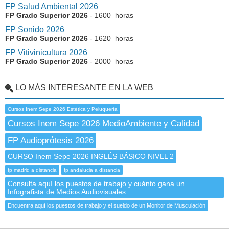
FP Salud Ambiental 2026
FP Grado Superior 2026
- 1600 horas
FP Sonido 2026
FP Grado Superior 2026
- 1620 horas
FP Vitivinicultura 2026
FP Grado Superior 2026
- 2000 horas
LO MÁS INTERESANTE EN LA WEB
Cursos Inem Sepe 2026 Estética y Peluquería
Cursos Inem Sepe 2026 MedioAmbiente y Calidad
FP Audioprótesis 2026
CURSO Inem Sepe 2026 INGLÉS BÁSICO NIVEL 2
fp madrid a distancia
fp andalucia a distancia
Consulta aquí los puestos de trabajo y cuánto gana un
Infografista de Medios Audiovisuales
Encuentra aquí los puestos de trabajo y el sueldo de un Monitor de Musculación