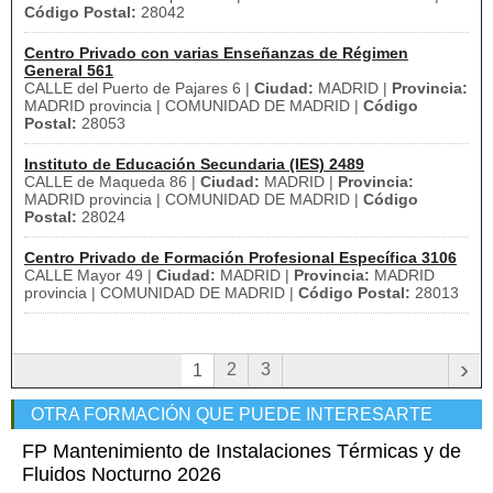
Código Postal:
28042
Centro Privado con varias Enseñanzas de Régimen
General 561
CALLE del Puerto de Pajares 6 |
Ciudad:
MADRID |
Provincia:
MADRID provincia | COMUNIDAD DE MADRID |
Código
Postal:
28053
Instituto de Educación Secundaria (IES) 2489
CALLE de Maqueda 86 |
Ciudad:
MADRID |
Provincia:
MADRID provincia | COMUNIDAD DE MADRID |
Código
Postal:
28024
Centro Privado de Formación Profesional Específica 3106
CALLE Mayor 49 |
Ciudad:
MADRID |
Provincia:
MADRID
provincia | COMUNIDAD DE MADRID |
Código Postal:
28013
›
2
3
1
OTRA FORMACIÓN QUE PUEDE INTERESARTE
FP Mantenimiento de Instalaciones Térmicas y de
Fluidos Nocturno 2026