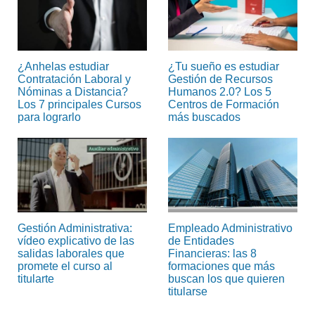
¿Anhelas estudiar
¿Tu sueño es estudiar
Contratación Laboral y
Gestión de Recursos
Nóminas a Distancia?
Humanos 2.0? Los 5
Los 7 principales Cursos
Centros de Formación
para lograrlo
más buscados
Gestión Administrativa:
Empleado Administrativo
vídeo explicativo de las
de Entidades
salidas laborales que
Financieras: las 8
promete el curso al
formaciones que más
titularte
buscan los que quieren
titularse